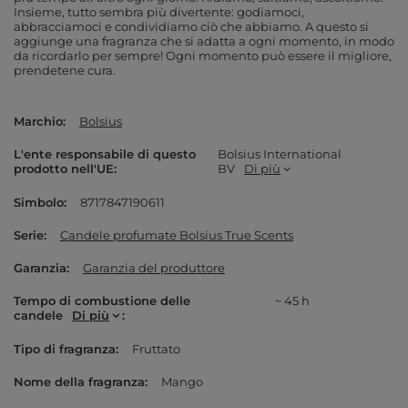
Insieme, tutto sembra più divertente: godiamoci,
abbracciamoci e condividiamo ciò che abbiamo. A questo si
aggiunge una fragranza che si adatta a ogni momento, in modo
da ricordarlo per sempre! Ogni momento può essere il migliore,
prendetene cura.
Marchio
Bolsius
L'ente responsabile di questo
Bolsius International
prodotto nell'UE
BV
Di più
Simbolo
8717847190611
Serie
Candele profumate Bolsius True Scents
Garanzia
Garanzia del produttore
Tempo di combustione delle
~ 45 h
candele
Di più
Tipo di fragranza
Fruttato
Nome della fragranza
Mango