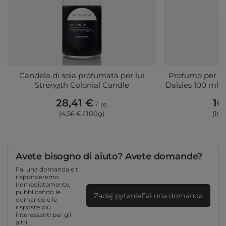
Candela di soia profumata per lui
Profumo per am
Strength Colonial Candle
Daisies 100 ml 
28,41 €
10
/
pz.
(4,56 € / 100g)
(10,
Avete bisogno di aiuto? Avete domande?
Fai una domanda e ti
risponderemo
immediatamente,
pubblicando le
Zadaj pytanieFai una domanda
domande e le
risposte più
interessanti per gli
altri.