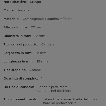
Note olfattive
Mango
Colore
Arancia
Materiale
Cera vegetale
Paraffina raffinata
Altezza in mm
97 mm
Diametro in mm
83 mm
Tipologia di prodotto
Candela
Larghezza in mm
83 mm
Lunghezza in mm
83 mm
Tipo stoppino
Cotone
Quantità di stoppino
1
Un tipo di candela
Candela profumata
Candela nel bicchiere
Tipo di avvertimento
Evitare l'inalazione diretta del fumo
Usare un portacandele