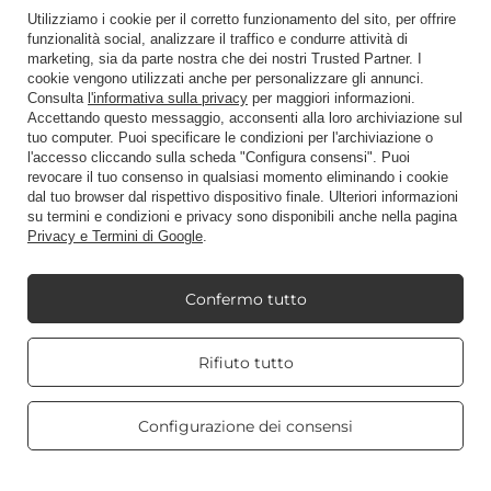
Utilizziamo i cookie per il corretto funzionamento del sito, per offrire
funzionalità social, analizzare il traffico e condurre attività di
Scorciatoia
marketing, sia da parte nostra che dei nostri Trusted Partner. I
cookie vengono utilizzati anche per personalizzare gli annunci.
Consulta
l'informativa sulla privacy
per maggiori informazioni.
Accettando questo messaggio, acconsenti alla loro archiviazione sul
Blog
tuo computer. Puoi specificare le condizioni per l'archiviazione o
l'accesso cliccando sulla scheda "Configura consensi". Puoi
revocare il tuo consenso in qualsiasi momento eliminando i cookie
dal tuo browser dal rispettivo dispositivo finale. Ulteriori informazioni
su termini e condizioni e privacy sono disponibili anche nella pagina
Privacy e Termini di Google
.
+48512350052
shop@candleworld.eu
Candle World
,
Tarnowska 23/2
,
61-323
Poznań
Confermo tutto
Real customers
Rifiuto tutto
Presentiamo i prezzi netti in negozio (IVA esclusa).
reviews
4.8
/ 5.0
469 reviews
Configurazione dei consensi
Copyright © Candle World 2016-2026 Tutti i diritti riservati