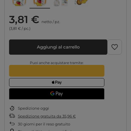
3,81 €
netto
/
pz.
(3,81 € / pc.)
Aggiungi al carrello
Puoi anche acquistare tramite:
Spedizione
oggi
Spedizione gratuita
da
35,96 €
30
giorni per il reso gratuito