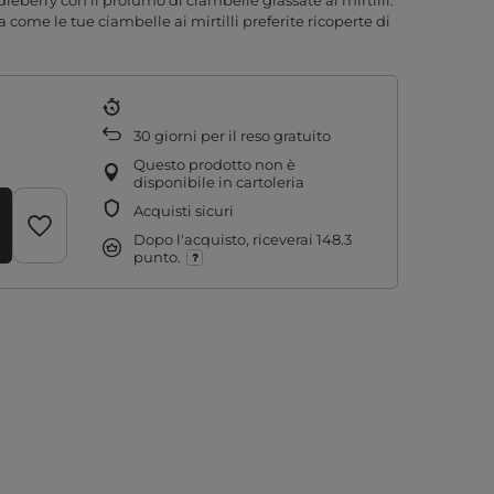
berry con il profumo di ciambelle glassate ai mirtilli.
come le tue ciambelle ai mirtilli preferite ricoperte di
30
giorni per il reso gratuito
Questo prodotto non è
disponibile in cartoleria
Acquisti sicuri
Dopo l'acquisto, riceverai
148.3
punto.