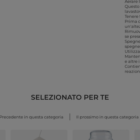
Aerare 
Questo 
lavasto
Tenere 
Prima d
un'alte
Rimuove
se pres
Spegner
spegner
Utilizz
Mantene
e altre
Contie
reazion
SELEZIONATO PER TE
Precedente in questa categoria
Il prossimo in questa categoria