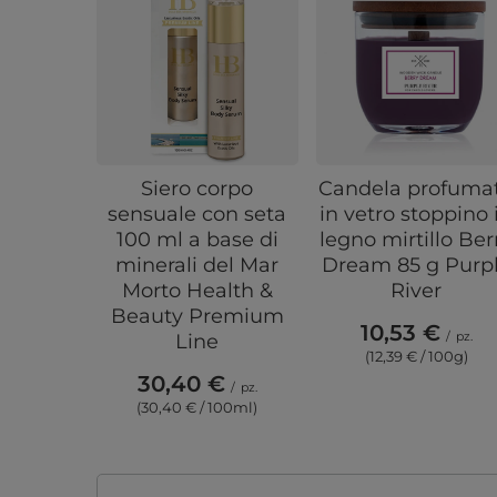
Siero corpo
Candela profuma
sensuale con seta
in vetro stoppino 
100 ml a base di
legno mirtillo Ber
minerali del Mar
Dream 85 g Purp
Morto Health &
River
Beauty Premium
10,53 €
/
pz.
Line
(12,39 € / 100g)
30,40 €
/
pz.
(30,40 € / 100ml)