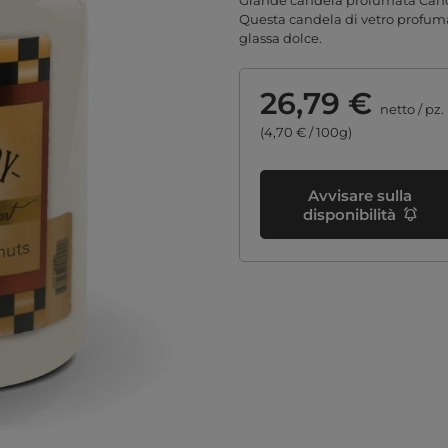
Grande candela profumata Candle
Questa candela di vetro profuma 
glassa dolce.
26,79 €
netto
/
pz.
(4,70 € / 100g)
Avvisare sulla
disponibilità