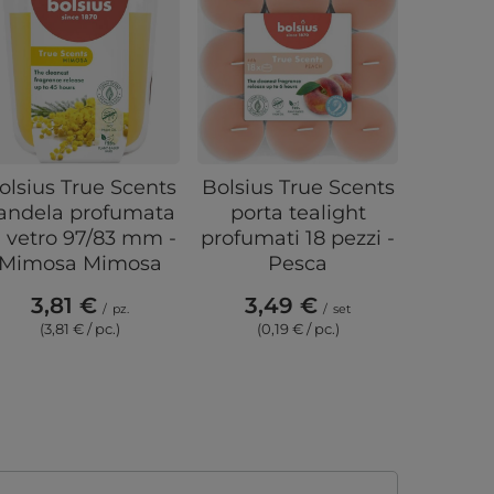
olsius True Scents
Bolsius True Scents
Elegant
andela profumata
porta tealight
profu
n vetro 97/83 mm -
profumati 18 pezzi -
sc
Mimosa Mimosa
Pesca
caprifog
e
3,81 €
3,49 €
/
pz.
/
set
Woodbr
(3,81 € / pc.)
(0,19 € / pc.)
26,
(22,3