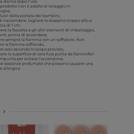
la stanza dopo l'uso
prodotto non è adatto al lavaggio in
viglie
fuori dalla portata dei bambini
i riaccendere, tagliare lo stoppino troppo alto a
zza di 1 cm
re la fascetta e gli altri elementi di imballaggio,
enti, prima di accendere
e sempre la fiamma con un soffiatore. Non
e la fiamma soffiando.
are solo secondo lo scopo previsto
re la superficie di cera fusa pulita da fiammiferi
 impurità per evitare l'accensione
ne sostanze profumate che possono causare una
e allergica