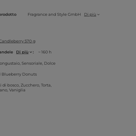
prodotto
Fragrance and Style GmbH
Di più
 Candleberry 570 g
andele
Di più
~ 160 h
ongustaio
Sensoriale
Dolce
d Blueberry Donuts
i di bosco
Zucchero
Torta
fano
Vaniglia