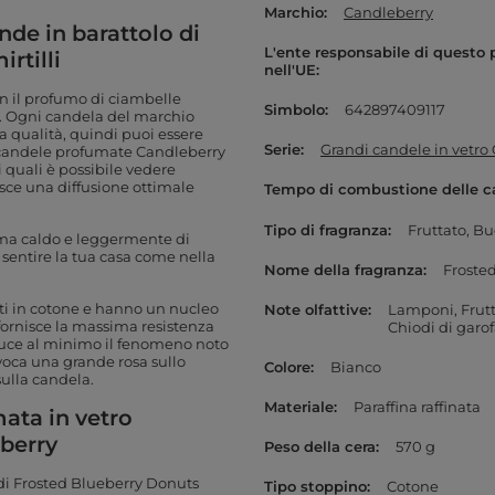
Marchio
Candleberry
de in barattolo di
L'ente responsabile di questo 
rtilli
nell'UE
n il profumo di ciambelle
Simbolo
642897409117
io. Ogni candela del marchio
a qualità, quindi puoi essere
Serie
Grandi candele in vetro
Le candele profumate Candleberry
i quali è possibile vedere
sce una diffusione ottimale
Tempo di combustione delle c
Tipo di fragranza
Fruttato
Bu
roma caldo e leggermente di
 sentire la tua casa come nella
Nome della fragranza
Froste
ati in cotone e hanno un nucleo
Note olfattive
Lamponi
Frutt
 fornisce la massima resistenza
Chiodi di garo
iduce al minimo il fenomeno noto
voca una grande rosa sullo
Colore
Bianco
sulla candela.
Materiale
Paraffina raffinata
ata in vetro
eberry
Peso della cera
570 g
i Frosted Blueberry Donuts
Tipo stoppino
Cotone