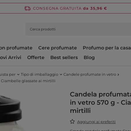
CONSEGNA GRATUITA
da 35,96 €
on profumate
Cere profumate
Profumo per la casa
ovi Arrivi
Offerte
Best sellers
Blog
ista per
Tipo di imballaggio
Candele profumate in vetro
iambelle glassate ai mirtilli
Candela profumat
in vetro 570 g - Ci
mirtilli
Aggiungi ai preferiti