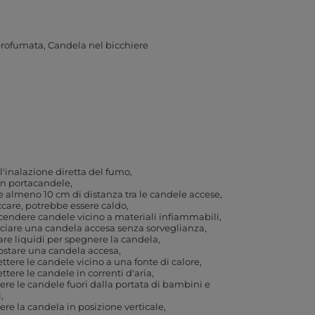
profumata
Candela nel bicchiere
 l'inalazione diretta del fumo
un portacandele
e almeno 10 cm di distanza tra le candele accese
care, potrebbe essere caldo
endere candele vicino a materiali infiammabili
ciare una candela accesa senza sorveglianza
re liquidi per spegnere la candela
ostare una candela accesa
tere le candele vicino a una fonte di calore
tere le candele in correnti d'aria
re le candele fuori dalla portata di bambini e
i
re la candela in posizione verticale