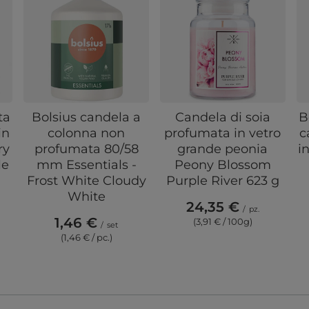
ta
Bolsius candela a
Candela di soia
B
in
colonna non
profumata in vetro
c
ry
profumata 80/58
grande peonia
i
le
mm Essentials -
Peony Blossom
Frost White Cloudy
Purple River 623 g
White
24,35 €
/
pz.
1,46 €
(3,91 € / 100g)
/
set
(1,46 € / pc.)