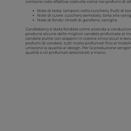
contiene note olfattive costruite come nei profumi di al
Note di testa: lamponi nello zucchero, frutti di b
Note di cuore: zucchero semolato, torta alla vanig
Note di fondo: chiodi di garofano, vaniglia
Candleberry è stata fondata come azienda a conduzione
produrre alcune delle migliori candele profumate al 
candele pulite con stoppini in cotone-zinco sicuri e sen
profumi di candele, tutti molto profumati fino al midol
uniscono la qualità al design. Per la produzione vengono
qualità e oli profumati selezionati a mano.