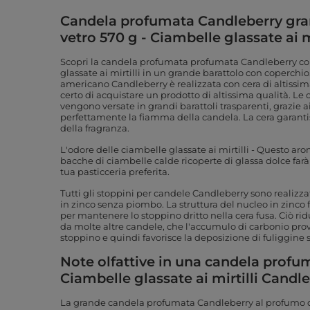
Candela profumata Candleberry gran
vetro 570 g - Ciambelle glassate ai mi
Scopri la candela profumata profumata Candleberry co
glassate ai mirtilli in un grande barattolo con coperch
americano Candleberry è realizzata con cera di altissim
certo di acquistare un prodotto di altissima qualità. 
vengono versate in grandi barattoli trasparenti, grazie a
perfettamente la fiamma della candela. La cera garanti
della fragranza.
L'odore delle ciambelle glassate ai mirtilli - Questo a
bacche di ciambelle calde ricoperte di glassa dolce farà
tua pasticceria preferita.
Tutti gli stoppini per candele Candleberry sono realizz
in zinco senza piombo. La struttura del nucleo in zinco
per mantenere lo stoppino dritto nella cera fusa. Ciò r
da molte altre candele, che l'accumulo di carbonio pro
stoppino e quindi favorisce la deposizione di fuliggine 
Note olfattive in una candela profum
Ciambelle glassate ai mirtilli Candl
La grande candela profumata Candleberry al profumo d