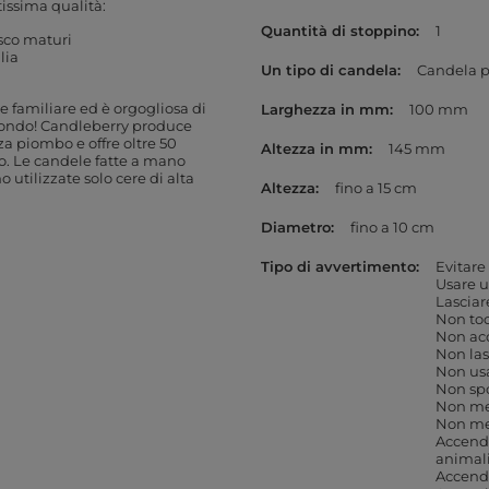
tissima qualità:
Quantità di stoppino
1
osco maturi
lia
Un tipo di candela
Candela 
 familiare ed è orgogliosa di
Larghezza in mm
100 mm
mondo! Candleberry produce
za piombo e offre oltre 50
Altezza in mm
145 mm
lo. Le candele fatte a mano
 utilizzate solo cere di alta
Altezza
fino a 15 cm
Diametro
fino a 10 cm
Tipo di avvertimento
Evitare
Usare 
Lasciar
Non toc
Non acc
Non las
Non usa
Non sp
Non met
Non met
Accende
animal
Accende