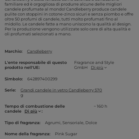
familiare ed è orgogliosa di produrre alcune delle migliori
candele profumate al mondo! Candleberry produce candele
pulite con stoppini in cotone-zinco sicuri e senza piombo e offre
oltre 50 profumi di candele, tutti molto profumati fino al
midollo. Le candele fatte a mano uniscono la qualità al design.
Per la produzione vengono utilizzate solo cere di alta qualità e
oli profumati selezionati a mano.
Marchio
Candleberry
L'ente responsabile di questo
Fragrance and Style
prodotto nell'UE
GmbH
Di più
Simbolo
642897400299
Serie
Grandi candele in vetro Candleberry 570
g
Tempo di combustione delle
~ 160 h
candele
Di più
Tipo di fragranza
Agrumi
Sensoriale
Dolce
Nome della fragranza
Pink Sugar