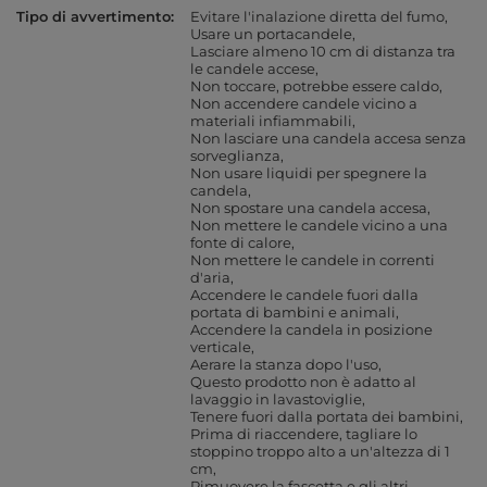
Tipo di avvertimento
Evitare l'inalazione diretta del fumo
Usare un portacandele
Lasciare almeno 10 cm di distanza tra
le candele accese
Non toccare, potrebbe essere caldo
Non accendere candele vicino a
materiali infiammabili
Non lasciare una candela accesa senza
sorveglianza
Non usare liquidi per spegnere la
candela
Non spostare una candela accesa
Non mettere le candele vicino a una
fonte di calore
Non mettere le candele in correnti
d'aria
Accendere le candele fuori dalla
portata di bambini e animali
Accendere la candela in posizione
verticale
Aerare la stanza dopo l'uso
Questo prodotto non è adatto al
lavaggio in lavastoviglie
Tenere fuori dalla portata dei bambini
Prima di riaccendere, tagliare lo
stoppino troppo alto a un'altezza di 1
cm
Rimuovere la fascetta e gli altri