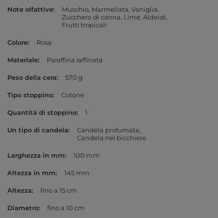
Note olfattive
Muschio
Marmellata
Vaniglia
Zucchero di canna
Lime
Aldeidi
Frutti tropicali
Colore
Rosa
Materiale
Paraffina raffinata
Peso della cera
570 g
Tipo stoppino
Cotone
Quantità di stoppino
1
Un tipo di candela
Candela profumata
Candela nel bicchiere
Larghezza in mm
100 mm
Altezza in mm
145 mm
Altezza
fino a 15 cm
Diametro
fino a 10 cm