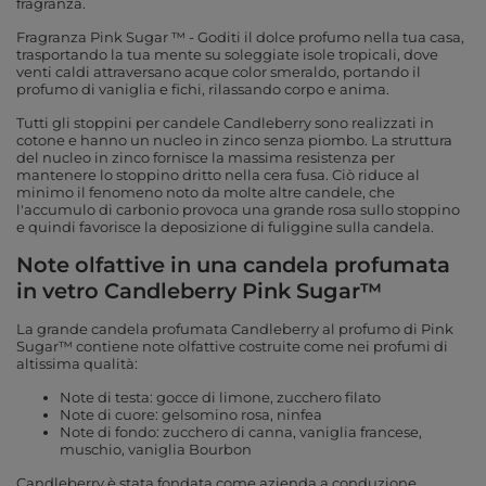
fragranza.
Fragranza Pink Sugar ™ - Goditi il ​​dolce profumo nella tua casa,
trasportando la tua mente su soleggiate isole tropicali, dove
venti caldi attraversano acque color smeraldo, portando il
profumo di vaniglia e fichi, rilassando corpo e anima.
Tutti gli stoppini per candele Candleberry sono realizzati in
cotone e hanno un nucleo in zinco senza piombo. La struttura
del nucleo in zinco fornisce la massima resistenza per
mantenere lo stoppino dritto nella cera fusa. Ciò riduce al
minimo il fenomeno noto da molte altre candele, che
l'accumulo di carbonio provoca una grande rosa sullo stoppino
e quindi favorisce la deposizione di fuliggine sulla candela.
Note olfattive in una candela profumata
in vetro Candleberry Pink Sugar™
La grande candela profumata Candleberry al profumo di Pink
Sugar™ contiene note olfattive costruite come nei profumi di
altissima qualità:
Note di testa: gocce di limone, zucchero filato
Note di cuore: gelsomino rosa, ninfea
Note di fondo: zucchero di canna, vaniglia francese,
muschio, vaniglia Bourbon
Candleberry è stata fondata come azienda a conduzione