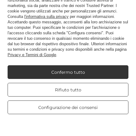
funzionalità social, analizzare il traffico e condurre attività di
marketing, sia da parte nostra che dei nostri Trusted Partner. I
Scorciatoia
cookie vengono utilizzati anche per personalizzare gli annunci.
Consulta
l'informativa sulla privacy
per maggiori informazioni.
Accettando questo messaggio, acconsenti alla loro archiviazione sul
tuo computer. Puoi specificare le condizioni per l'archiviazione o
Blog
l'accesso cliccando sulla scheda "Configura consensi". Puoi
revocare il tuo consenso in qualsiasi momento eliminando i cookie
dal tuo browser dal rispettivo dispositivo finale. Ulteriori informazioni
su termini e condizioni e privacy sono disponibili anche nella pagina
Privacy e Termini di Google
.
+48512350052
shop@candleworld.eu
Confermo tutto
Candle World
,
Tarnowska 23/2
,
61-323
Poznań
Real customers
Rifiuto tutto
reviews
4.8
/ 5.0
Presentiamo i prezzi netti in negozio (IVA esclusa).
469 reviews
Configurazione dei consensi
Copyright © Candle World 2016-2026 Tutti i diritti riservati