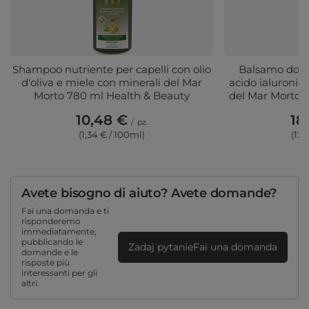
Shampoo nutriente per capelli con olio
Balsamo dop
d'oliva e miele con minerali del Mar
acido ialuronico
Morto 780 ml Health & Beauty
del Mar Morto 
10,48 €
18
/
pz.
(1,34 € / 100ml)
(12,
Avete bisogno di aiuto? Avete domande?
Fai una domanda e ti
risponderemo
immediatamente,
pubblicando le
Zadaj pytanieFai una domanda
domande e le
risposte più
interessanti per gli
altri.