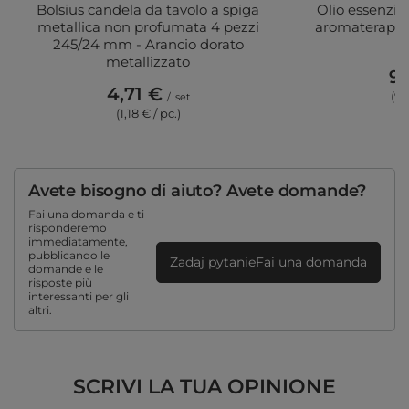
Bolsius candela da tavolo a spiga
Olio essenzia
metallica non profumata 4 pezzi
aromaterapia
245/24 mm - Arancio dorato
B
metallizzato
9,
4,71 €
(9,
/
set
(1,18 € / pc.)
Avete bisogno di aiuto? Avete domande?
Fai una domanda e ti
risponderemo
immediatamente,
pubblicando le
Zadaj pytanieFai una domanda
domande e le
risposte più
interessanti per gli
altri.
SCRIVI LA TUA OPINIONE