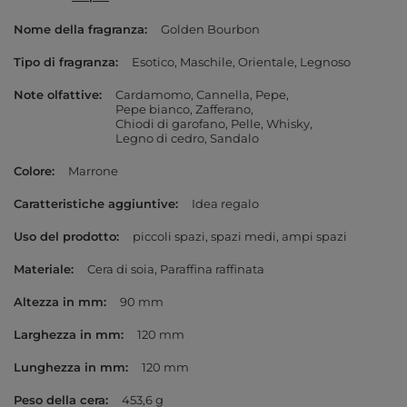
Nome della fragranza
Golden Bourbon
Tipo di fragranza
Esotico
Maschile
Orientale
Legnoso
Note olfattive
Cardamomo
Cannella
Pepe
Pepe bianco
Zafferano
Chiodi di garofano
Pelle
Whisky
Legno di cedro
Sandalo
Colore
Marrone
Caratteristiche aggiuntive
Idea regalo
Uso del prodotto
piccoli spazi
spazi medi
ampi spazi
Materiale
Cera di soia
Paraffina raffinata
Altezza in mm
90 mm
Larghezza in mm
120 mm
Lunghezza in mm
120 mm
Peso della cera
453,6 g