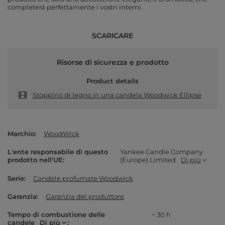
completerà perfettamente i vostri interni.
SCARICARE
Risorse di sicurezza e prodotto
Product details
Stoppino di legno in una candela Woodwick Ellipse
Marchio
WoodWick
L'ente responsabile di questo
Yankee Candle Company
prodotto nell'UE
(Europe) Limited
Di più
Serie
Candele profumate Woodwick
Garanzia
Garanzia del produttore
Tempo di combustione delle
~ 30 h
candele
Di più