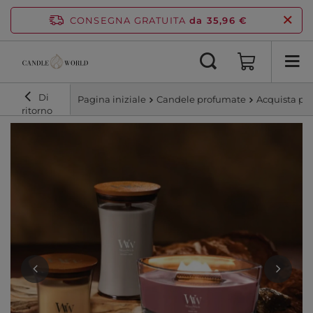
CONSEGNA GRATUITA
da 35,96 €
Di
Pagina iniziale
Candele profumate
Acquista pe
ritorno