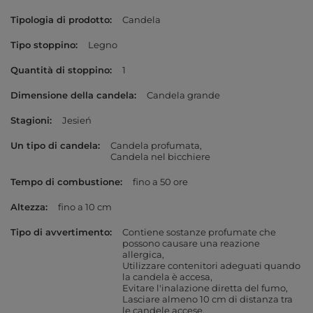
Tipologia di prodotto
Candela
Tipo stoppino
Legno
Quantità di stoppino
1
Dimensione della candela
Candela grande
Stagioni
Jesień
Un tipo di candela
Candela profumata
Candela nel bicchiere
Tempo di combustione
fino a 50 ore
Altezza
fino a 10 cm
Tipo di avvertimento
Contiene sostanze profumate che
possono causare una reazione
allergica
Utilizzare contenitori adeguati quando
la candela è accesa
Evitare l'inalazione diretta del fumo
Lasciare almeno 10 cm di distanza tra
le candele accese