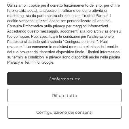
Candele profumate
Utilizziamo i cookie per il corretto funzionamento del sito, per offrire
funzionalità social, analizzare il traffico e condurre attività di
marketing, sia da parte nostra che dei nostri Trusted Partner. I
cookie vengono utilizzati anche per personalizzare gli annunci.
Scorciatoia
Consulta
l'informativa sulla privacy
per maggiori informazioni.
Accettando questo messaggio, acconsenti alla loro archiviazione sul
tuo computer. Puoi specificare le condizioni per l'archiviazione o
l'accesso cliccando sulla scheda "Configura consensi". Puoi
Blog
revocare il tuo consenso in qualsiasi momento eliminando i cookie
dal tuo browser dal rispettivo dispositivo finale. Ulteriori informazioni
su termini e condizioni e privacy sono disponibili anche nella pagina
Privacy e Termini di Google
.
+48512350052
shop@candleworld.eu
Confermo tutto
Candle World
,
Tarnowska 23/2
,
61-323
Poznań
Real customers
Rifiuto tutto
reviews
4.8
/ 5.0
Presentiamo i prezzi netti in negozio (IVA esclusa).
469 reviews
Configurazione dei consensi
Copyright © Candle World 2016-2026 Tutti i diritti riservati