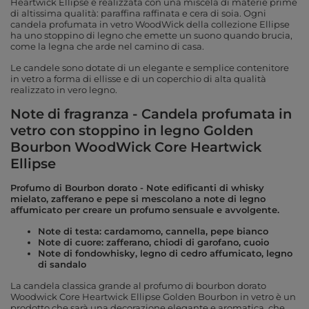
Heartwick Ellipse è realizzata con una miscela di materie prime
di altissima qualità: paraffina raffinata e cera di soia. Ogni
candela profumata in vetro WoodWick della collezione Ellipse
ha uno stoppino di legno che emette un suono quando brucia,
come la legna che arde nel camino di casa.
Le candele sono dotate di un elegante e semplice contenitore
in vetro a forma di ellisse e di un coperchio di alta qualità
realizzato in vero legno.
Note di fragranza - Candela profumata in
vetro con stoppino in legno Golden
Bourbon WoodWick Core Heartwick
Ellipse
Profumo di Bourbon dorato -
Note edificanti di whisky
mielato, zafferano e pepe si mescolano a note di legno
affumicato per creare un profumo sensuale e avvolgente.
Note di testa: cardamomo, cannella, pepe bianco
Note di cuore: zafferano, chiodi di garofano, cuoio
Note di fondowhisky, legno di cedro affumicato, legno
di sandalo
La candela classica grande al profumo di bourbon dorato
Woodwick Core Heartwick Ellipse Golden Bourbon in vetro è un
prodotto che sarà una decorazione elegante e aromatica, che