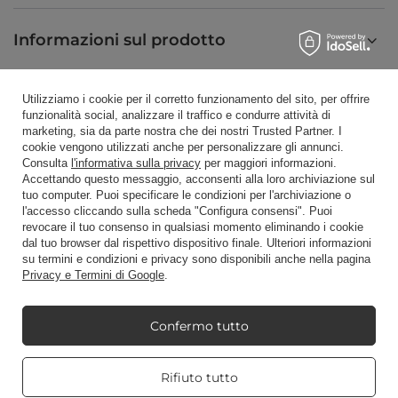
Informazioni sul prodotto
Utilizziamo i cookie per il corretto funzionamento del sito, per offrire
Candele profumate
funzionalità social, analizzare il traffico e condurre attività di
marketing, sia da parte nostra che dei nostri Trusted Partner. I
cookie vengono utilizzati anche per personalizzare gli annunci.
Consulta
l'informativa sulla privacy
per maggiori informazioni.
Scorciatoia
Accettando questo messaggio, acconsenti alla loro archiviazione sul
tuo computer. Puoi specificare le condizioni per l'archiviazione o
l'accesso cliccando sulla scheda "Configura consensi". Puoi
revocare il tuo consenso in qualsiasi momento eliminando i cookie
Blog
dal tuo browser dal rispettivo dispositivo finale. Ulteriori informazioni
su termini e condizioni e privacy sono disponibili anche nella pagina
Privacy e Termini di Google
.
Confermo tutto
+48512350052
shop@candleworld.eu
Candle World
,
Tarnowska 23/2
,
61-323
Poznań
Real customers
Rifiuto tutto
reviews
4.8
/ 5.0