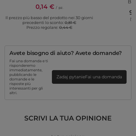
Blo
0,14 €
/
pz.
9,
Il prezzo più basso del prodotto nei 30 giorni
(9,
precedenti lo sconto:
0,81 €
Prezzo regolare:
0,44 €
Avete bisogno di aiuto? Avete domande?
Fai una domanda e ti
risponderemo
immediatamente,
pubblicando le
Zadaj pytanieFai una domanda
domande e le
risposte più
interessanti per gli
altri.
SCRIVI LA TUA OPINIONE