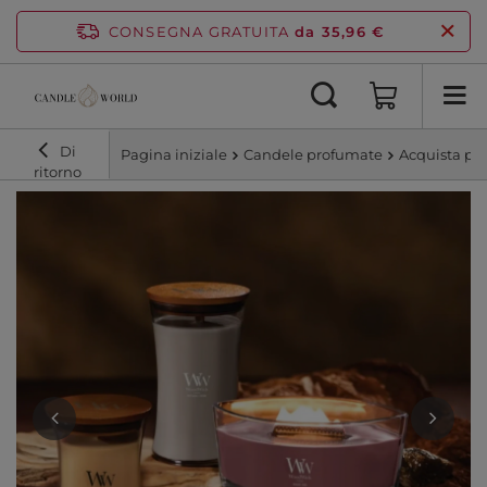
CONSEGNA GRATUITA
da 35,96 €
Di
Pagina iniziale
Candele profumate
Acquista pe
ritorno