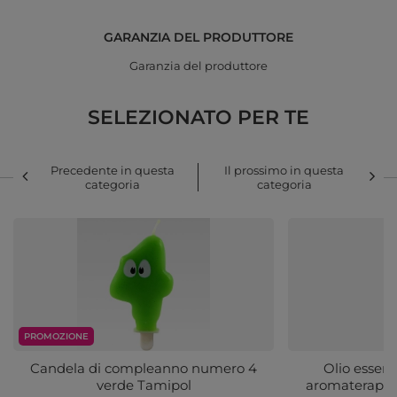
GARANZIA DEL PRODUTTORE
Garanzia del produttore
SELEZIONATO PER TE
Precedente in questa
Il prossimo in questa
categoria
categoria
PROMOZIONE
Candela di compleanno numero 4
Olio essenz
verde Tamipol
aromaterapia