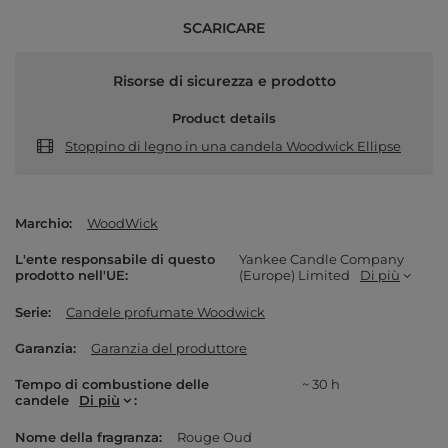
SCARICARE
Risorse di sicurezza e prodotto
Product details
Stoppino di legno in una candela Woodwick Ellipse
Marchio
WoodWick
L'ente responsabile di questo
Yankee Candle Company
prodotto nell'UE
(Europe) Limited
Di più
Serie
Candele profumate Woodwick
Garanzia
Garanzia del produttore
Tempo di combustione delle
~ 30 h
candele
Di più
Nome della fragranza
Rouge Oud