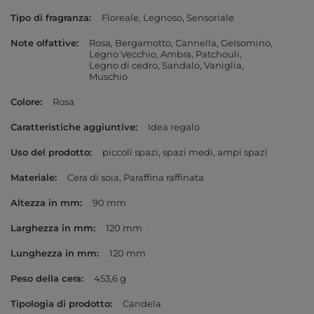
Tipo di fragranza
Floreale
Legnoso
Sensoriale
Note olfattive
Rosa
Bergamotto
Cannella
Gelsomino
Legno Vecchio
Ambra
Patchouli
Legno di cedro
Sandalo
Vaniglia
Muschio
Colore
Rosa
Caratteristiche aggiuntive
Idea regalo
Uso del prodotto
piccoli spazi
spazi medi
ampi spazi
Materiale
Cera di soia
Paraffina raffinata
Altezza in mm
90 mm
Larghezza in mm
120 mm
Lunghezza in mm
120 mm
Peso della cera
453,6 g
Tipologia di prodotto
Candela