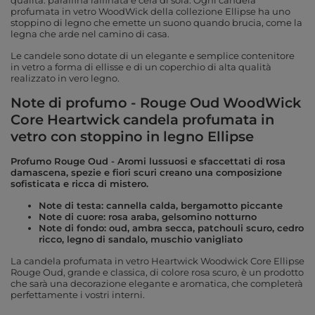
qualità: paraffina raffinata e cera di soia. Ogni candela
profumata in vetro WoodWick della collezione Ellipse ha uno
stoppino di legno che emette un suono quando brucia, come la
legna che arde nel camino di casa.
Le candele sono dotate di un elegante e semplice contenitore
in vetro a forma di ellisse e di un coperchio di alta qualità
realizzato in vero legno.
Note di profumo - Rouge Oud WoodWick
Core Heartwick candela profumata in
vetro con stoppino in legno Ellipse
Profumo Rouge Oud - Aromi lussuosi e sfaccettati di rosa
damascena, spezie e fiori scuri creano una composizione
sofisticata e ricca di mistero.
Note di testa: cannella calda, bergamotto piccante
Note di cuore: rosa araba, gelsomino notturno
Note di fondo: oud, ambra secca, patchouli scuro, cedro
ricco, legno di sandalo, muschio vanigliato
La candela profumata in vetro Heartwick Woodwick Core Ellipse
Rouge Oud, grande e classica, di colore rosa scuro, è un prodotto
che sarà una decorazione elegante e aromatica, che completerà
perfettamente i vostri interni.