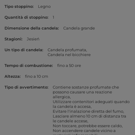
Tipo stoppino
Legno
Quantità di stoppino
1
Dimensione della candela
Candela grande
Stagioni
Jesień
Un tipo di candela
Candela profumata
Candela nel bicchiere
Tempo di combustione
fino a 50 ore
Altezza
fino a 10 cm
Tipo di avvertimento
Contiene sostanze profumate che
possono causare una reazione
allergica
Utilizzare contenitori adeguati quando
la candela è accesa
Evitare l'inalazione diretta del fumo
Lasciare almeno 10 cm di distanza tra
le candele accese
Non toccare, potrebbe essere caldo
Non accendere candele vicino a