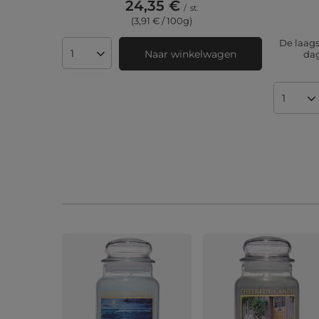
24,35 €
/
st.
(3,91 € / 100g)
De laags
Naar winkelwagen
dag
Aantal producten
Aantal