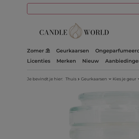
Zomer ⛱️
Geurkaarsen
Ongeparfumeerd
Licenties
Merken
Nieuw
Aanbiedinge
Je bevindt je hier:
Thuis
Geurkaarsen
Kies je geur