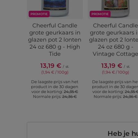
PROMOTIE
PROMOTIE
Cheerful Candle
Cheerful Candl
grote geurkaars in
grote geurkaars 
glazen pot 2 lonten
glazen pot 2 lont
24 oz 680 g - High
24 oz 680 g -
Tide
Vintage Cottag
13,19 €
13,19 €
/
st.
/
st.
(1,94 € / 100g)
(1,94 € / 100g)
De laagste prijs van het
De laagste prijs van he
product in de 30 dagen
product in de 30 dage
voor de korting:
24,35 €
voor de korting:
24,35 
Normale prijs:
24,36 €
Normale prijs:
24,36 €
Heb je h