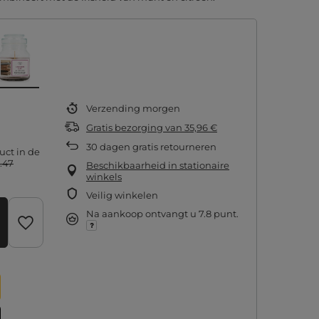
Verzending
morgen
Gratis bezorging
van
35,96 €
30
dagen gratis retourneren
uct in de
.47
Beschikbaarheid in stationaire
winkels
Veilig winkelen
Na aankoop ontvangt u
7.8 punt.