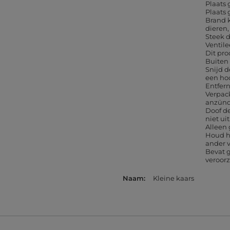
Plaats
Plaats 
Brand k
dieren
Steek d
Ventil
Dit pro
Buiten
Snijd d
een ho
Entfer
Verpac
anzün
Doof de
niet uit
Alleen
Houd he
ander 
Bevat g
veroor
Naam
Kleine kaars