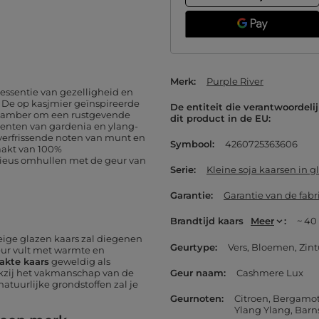
Merk
Purple River
 essentie van gezelligheid en
. De op kasjmier geïnspireerde
De entiteit die verantwoordelij
n amber om een rustgevende
dit product in de EU
ccenten van gardenia en ylang-
 verfrissende noten van munt en
Symbool
4260725363606
aakt van 100%
onieus omhullen met de geur van
Serie
Kleine soja kaarsen in gl
Garantie
Garantie van de fabr
Brandtijd kaars
Meer
~ 40
eige glazen kaars zal diegenen
Geurtype
Vers
Bloemen
Zint
ieur vult met warmte en
kte kaars
geweldig als
ankzij het vakmanschap van de
Geur naam
Cashmere Lux
natuurlijke grondstoffen zal je
Geurnoten
Citroen
Bergamo
Ylang Ylang
Barn