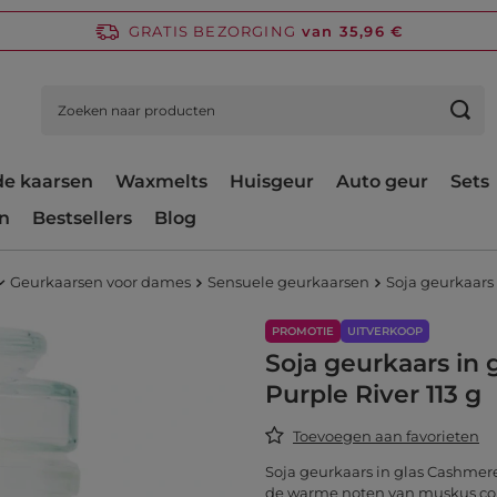
GRATIS BEZORGING
van 35,96 €
e kaarsen
Waxmelts
Huisgeur
Auto geur
Sets
n
Bestsellers
Blog
Geurkaarsen voor dames
Sensuele geurkaarsen
Soja geurkaars 
PROMOTIE
UITVERKOOP
Soja geurkaars in
Purple River 113 g
Toevoegen aan favorieten
Soja geurkaars in glas Cashmer
de warme noten van muskus com