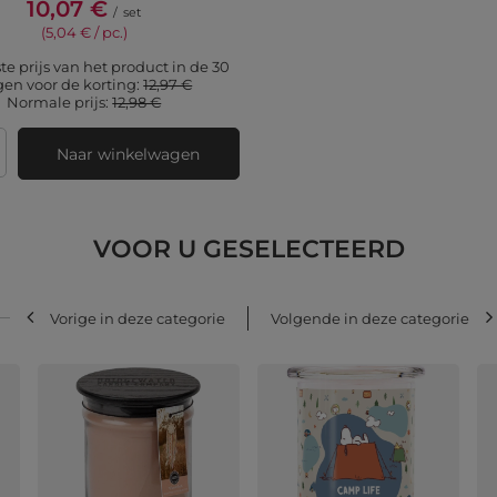
10,07 €
/
set
(5,04 € / pc.)
te prijs van het product in de 30
en voor de korting:
12,97 €
Normale prijs:
12,98 €
Naar winkelwagen
 producten
VOOR U GESELECTEERD
Vorige in deze categorie
Volgende in deze categorie