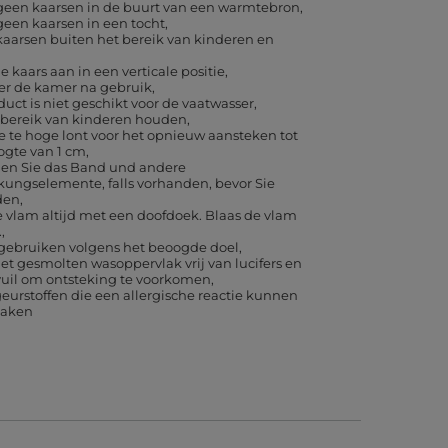
 geen kaarsen in de buurt van een warmtebron
geen kaarsen in een tocht
aarsen buiten het bereik van kinderen en
e kaars aan in een verticale positie
eer de kamer na gebruik
duct is niet geschikt voor de vaatwasser
 bereik van kinderen houden
e te hoge lont voor het opnieuw aansteken tot
ogte van 1 cm
nen Sie das Band und andere
kungselemente, falls vorhanden, bevor Sie
den
 vlam altijd met een doofdoek. Blaas de vlam
.
 gebruiken volgens het beoogde doel
t gesmolten wasoppervlak vrij van lucifers en
vuil om ontsteking te voorkomen
eurstoffen die een allergische reactie kunnen
zaken