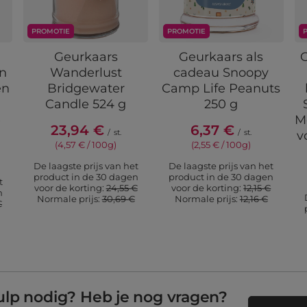
PROMOTIE
PROMOTIE
e
Geurkaars
Geurkaars als
in
Wanderlust
cadeau Snoopy
en
Bridgewater
Camp Life Peanuts
Candle 524 g
250 g
e
M
23,94 €
6,37 €
/
st.
/
st.
v
(4,57 € / 100g)
(2,55 € / 100g)
De laagste prijs van het
De laagste prijs van het
product in de 30 dagen
product in de 30 dagen
t
voor de korting:
24,55 €
voor de korting:
12,15 €
n
Normale prijs:
30,69 €
Normale prijs:
12,16 €
€
ulp nodig? Heb je nog vragen?