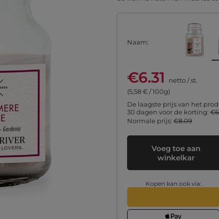
Naam
€6.31
netto
/
st.
(5,58 € / 100g)
De laagste prijs van het prod
30 dagen voor de korting:
€6
Normale prijs:
€8.09
Voeg toe aan
winkelkar
Kopen kan ook via: