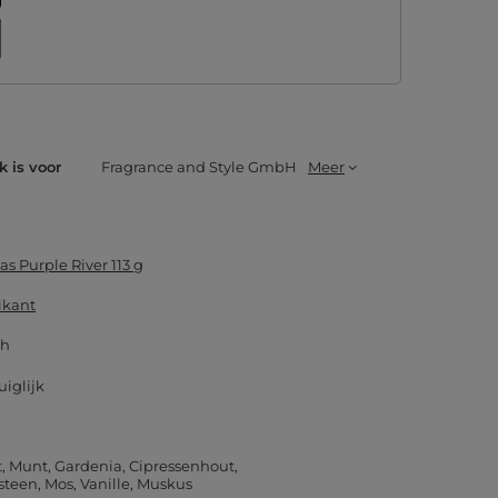
k is voor
Fragrance and Style GmbH
Meer
as Purple River 113 g
ikant
 h
uiglijk
t
Munt
Gardenia
Cipressenhout
steen
Mos
Vanille
Muskus