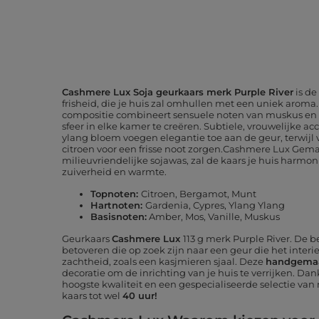
Cashmere Lux Soja geurkaars merk Purple River
is de
frisheid, die je huis zal omhullen met een uniek aroma
compositie combineert sensuele noten van muskus e
sfeer in elke kamer te creëren. Subtiele, vrouwelijke a
ylang bloem voegen elegantie toe aan de geur, terwijl
citroen voor een frisse noot zorgen.Cashmere Lux Gem
milieuvriendelijke sojawas, zal de kaars je huis harm
zuiverheid en warmte.
Topnoten:
Citroen, Bergamot, Munt
Hartnoten:
Gardenia, Cypres, Ylang Ylang
Basisnoten:
Amber, Mos, Vanille, Muskus
Geurkaars
Cashmere Lux
113 g merk
Purple River
. De b
betoveren die op zoek zijn naar een geur die het inter
zachtheid, zoals een kasjmieren sjaal. Deze
handgemaa
decoratie om de inrichting van je huis te verrijken. D
hoogste kwaliteit en een gespecialiseerde selectie van 
kaars tot wel
40 uur!