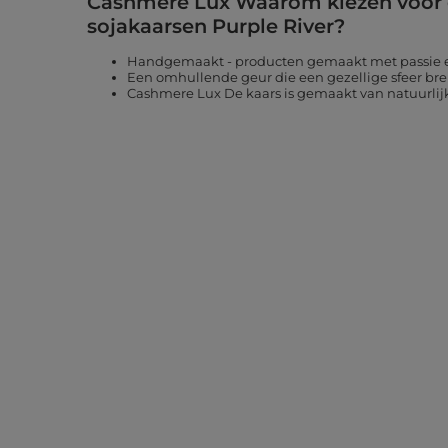
Cashmere Lux Waarom kiezen voor
sojakaarsen Purple River?
Handgemaakt - producten gemaakt met passie en
Een omhullende geur die een gezellige sfeer bren
Cashmere Lux De kaars is gemaakt van natuurlij