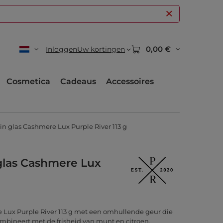
0,00 €
Inloggen
Uw kortingen
Cosmetica
Cadeaus
Accessoires
in glas Cashmere Lux Purple River 113 g
 glas Cashmere Lux
e Lux Purple River 113 g met een omhullende geur die
bineert met de frisheid van munt en citroen.