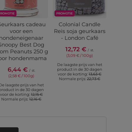
PROMOTIE
PROMOTIE
PROMOTIE
Geurkaars cadeau
Colonial Candle
Geurka
voor een
Reis soja geurkaars
aard
hondeneigenaar
- London Café
Ha
Snoopy Best Dog
Strawb
12,72 €
/
st.
om Peanuts 250 g
(3,09 € / 100g)
oor hondenmama
3,
De laagste prijs van het
6,44 €
(2,8
product in de 30 dagen
/
st.
voor de korting:
13,63 €
(2,58 € / 100g)
De laags
Normale prijs:
22,73 €
product 
De laagste prijs van het
voor de
product in de 30 dagen
Normal
voor de korting:
12,15 €
Normale prijs:
12,16 €