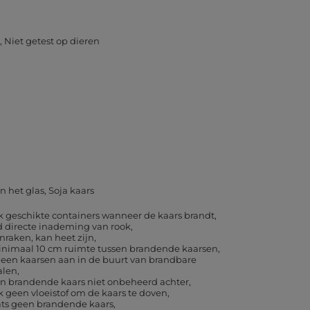
Niet getest op dieren
in het glas
Soja kaars
k geschikte containers wanneer de kaars brandt
d directe inademing van rook
nraken, kan heet zijn
inimaal 10 cm ruimte tussen brandende kaarsen
geen kaarsen aan in de buurt van brandbare
alen
en brandende kaars niet onbeheerd achter
 geen vloeistof om de kaars te doven
ats geen brandende kaars