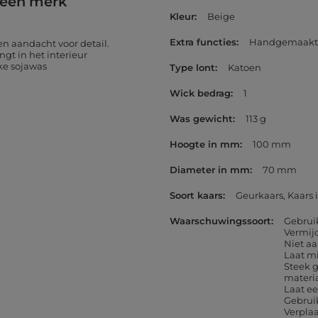
 een merk
Kleur
Beige
Extra functies
Handgemaakt
 aandacht voor detail.
gt in het interieur
ke sojawas
Type lont
Katoen
Wick bedrag
1
Was gewicht
113 g
Hoogte in mm
100 mm
Diameter in mm
70 mm
Soort kaars
Geurkaars
Kaars 
Waarschuwingssoort
Gebrui
Vermij
Niet aa
Laat m
Steek 
materi
Laat e
Gebruik
Verpla