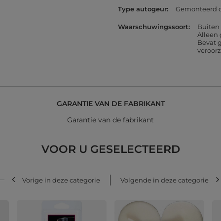
Type autogeur
Gemonteerd o
Waarschuwingssoort
Buiten
Alleen
Bevat g
veroor
GARANTIE VAN DE FABRIKANT
Garantie van de fabrikant
VOOR U GESELECTEERD
Vorige in deze categorie
Volgende in deze categorie