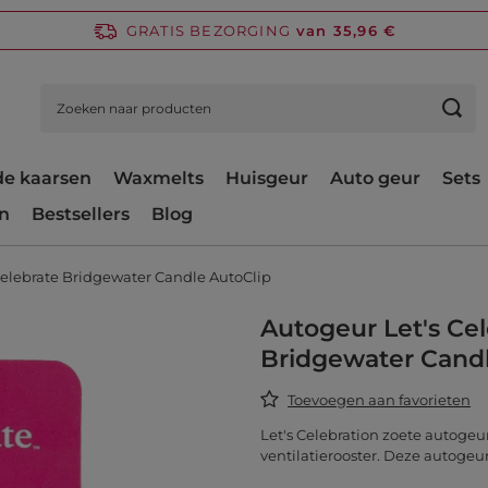
GRATIS BEZORGING
van 35,96 €
e kaarsen
Waxmelts
Huisgeur
Auto geur
Sets
n
Bestsellers
Blog
Celebrate Bridgewater Candle AutoClip
Autogeur Let's Ce
Bridgewater Candl
Toevoegen aan favorieten
Let's Celebration zoete autoge
ventilatierooster. Deze autogeu