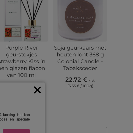
Purple River
Bolsi
Soja geurkaars met
geurstokjes
bo
houten lont 368 g
Strawberry Kiss in
kande
Colonial Candle -
een glazen flacon
Shine 
Tabaksceder
van 100 ml
Za
22,72 €
/
st.
16,22 €
2,
(5,53 € / 100g)
/
st.
(16,22 € / 100ml)
(2,
 korting
. Het kan
ties en speciale