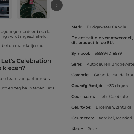
Merk
Bridgewater Candle
Autogeur gemonteerd op de
ning wordt ingeschakeld.
De entiteit die verantwoordelij
dit product in de EU
ardbei en mandarijn met
Symbool
655894018589
Let's Celebration
Serie
Autogeuren Bridgewate
 kiezen?
Garantie
Garantie van de fabr
 een team van parfumeurs
Geurafgiftetijd
~ 30 dagen
to en zeg hallo tegen Let's
Geur naam
Let's Celebrate
Geurtype
Bloemen
Zintuigli
Geurnoten
Aardbei
Mandarij
Kleur
Roze