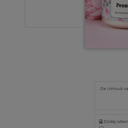
Heb je h
Stel een vraag
interessa
De inhoud v
Dodaj własne