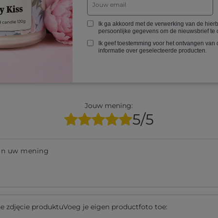
ulp nodig? Heb je nog vragen?
Een vraag 
 en we zullen onmiddellijk antwoorden en de meest
Ik ga akkoord met de verwerking van de hier
nte vragen en antwoorden voor anderen publiceren.
persoonlijke gegevens om de nieuwsbrief te
Ik geef toestemming voor het ontvangen van
informatie over geselecteerde producten.
SCHRIJF JE MENING
Jouw mening:
5/5
an uw mening
 zdjęcie produktuVoeg je eigen productfoto toe: