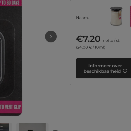
Naam
€7.20
netto
/
st.
(24,00 € / 10ml)
Informeer over
beschikbaarheid