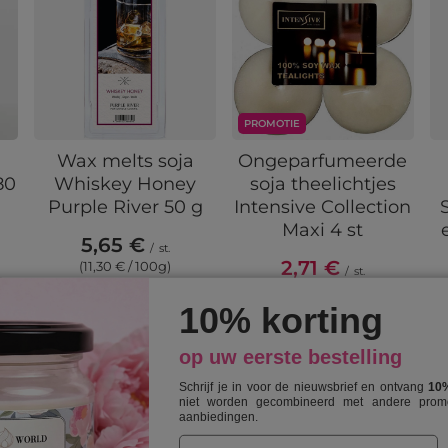
PROMOTIE
Wax melts soja
Ongeparfumeerde
80
Whiskey Honey
soja theelichtjes
Purple River 50 g
Intensive Collection
Maxi 4 st
5,65 €
/
st.
2,71 €
(11,30 € / 100g)
/
st.
t
(0,68 € / pc.)
n
10% korting
€
De laagste prijs van het
product in de 30 dagen
voor de korting:
12,15 €
op uw eerste bestelling
Normale prijs:
5,40 €
Schrijf je in voor de nieuwsbrief en ontvang
10%
niet worden gecombineerd met andere promo
aanbiedingen.