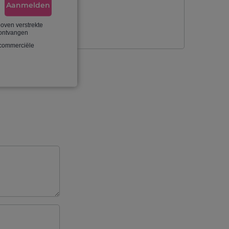
Aanmelden
stellen
boven verstrekte
 ontvangen
 commerciële