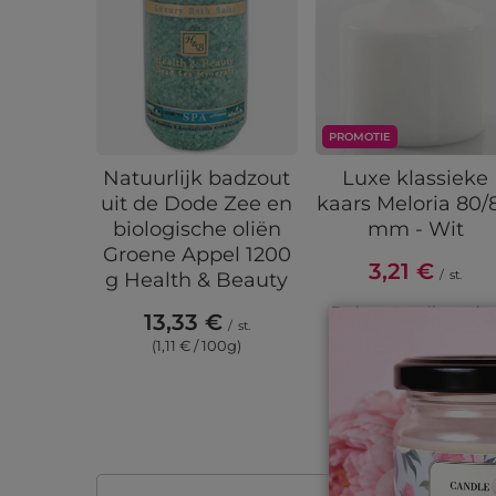
PROMOTIE
Natuurlijk badzout
Luxe klassieke
uit de Dode Zee en
kaars Meloria 80/
biologische oliën
mm - Wit
Groene Appel 1200
3,21 €
/
st.
g Health & Beauty
De laagste prijs van he
13,33 €
/
st.
product in de 30 dage
(1,11 € / 100g)
voor de korting:
19,19 
Normale prijs:
10,69 €