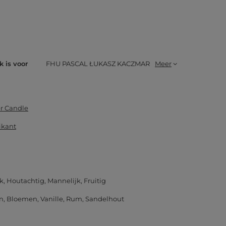
k is voor
FHU PASCAL ŁUKASZ KACZMAR
Meer
r Candle
ikant
jk
Houtachtig
Mannelijk
Fruitig
n
Bloemen
Vanille
Rum
Sandelhout