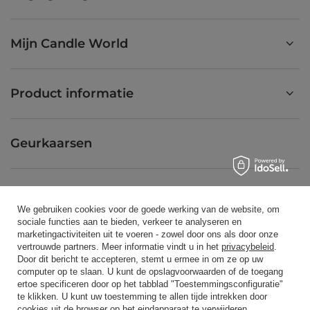
Mijn Candle World
Product informatie
Geurkaarsen
Snelkoppeling
We gebruiken cookies voor de goede werking van de website, om
sociale functies aan te bieden, verkeer te analyseren en
marketingactiviteiten uit te voeren - zowel door ons als door onze
Blog
vertrouwde partners. Meer informatie vindt u in het
privacybeleid
.
Door dit bericht te accepteren, stemt u ermee in om ze op uw
computer op te slaan. U kunt de opslagvoorwaarden of de toegang
ertoe specificeren door op het tabblad "Toestemmingsconfiguratie"
te klikken. U kunt uw toestemming te allen tijde intrekken door
cookies uit de browser op het eindapparaat te verwijderen.