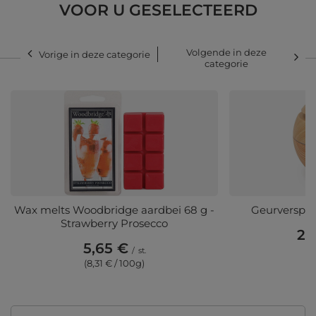
VOOR U GESELECTEERD
Volgende in deze
Vorige in deze categorie
categorie
Wax melts Woodbridge aardbei 68 g -
Geurverspre
Strawberry Prosecco
20
5,65 €
/
st.
(8,31 € / 100g)