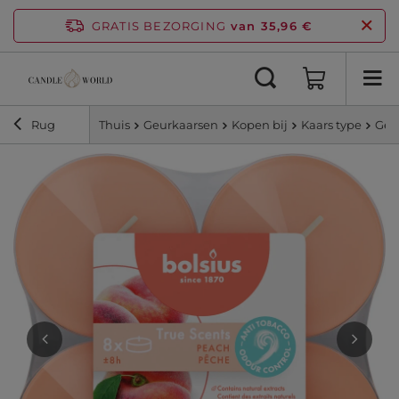
GRATIS BEZORGING
van 35,96 €
Rug
Thuis
Geurkaarsen
Kopen bij
Kaars type
Geu