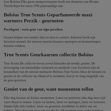
lont.Bolsius Elke grote aromaverwarmer heeft een diameter van 60 mm.
Theelichtjes bevatten 25% plantaardige was.
Bolsius True Scents Geparfumeerde maxi
warmers Perzik - geurnoten
Perzikgeur - zoete geur van rijpe perziken.
Geuren helpen een unieke sfeer in huis te creëren. Iedereen heeft zijn
favoriete aroma's die intense emoties kunnen oproepen en herinneringen
kunnen wekken.
True Scents Geurkaarsen collectie Bolsius
True Scents De collectie bevat zowel klassieke als trendy geuren. De
toevoeging van natuurlijke extracten en aandacht voor kwaliteit zijn de
kenmerken van de nieuwe merkserie Bolsius.True Scents Door de kleuren en
geuren in de collectie op elkaar af te stemmen, kun je zo lang mogelijk van
de geur genieten.
Geniet van de geur, want momenten tellen
Elke dag bestaat uit kleine momenten. Laten we proberen elke dag meer tijd
voor elkaar te nemen. Laten we lachen, laten we springen, laten we luisteren.
Samen lijkt alles leuker: laten we genieten, knuffelen en delen wat we
hebben. Voeg hier een geur aan toe die bij elk moment past, zodat je het je