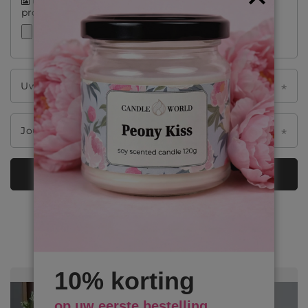
productfoto toe:
Uw naammię
Jouw email
Feedback verzenden
VAN ONZE BLOG
10% korting
op uw eerste bestelling