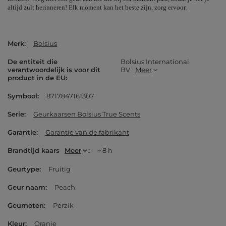
altijd zult herinneren! Elk moment kan het beste zijn, zorg ervoor.
Merk
Bolsius
De entiteit die
Bolsius International
verantwoordelijk is voor dit
BV
Meer
product in de EU
Symbool
8717847161307
Serie
Geurkaarsen Bolsius True Scents
Garantie
Garantie van de fabrikant
Brandtijd kaars
Meer
~ 8 h
Geurtype
Fruitig
Geur naam
Peach
Geurnoten
Perzik
Kleur
Oranje