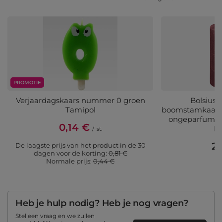
PROMOTIE
Verjaardagskaars nummer 0 groen
Bolsius 
Tamipol
boomstamkaars r
ongeparfumee
0,14 €
R
/
st.
2
De laagste prijs van het product in de 30
dagen voor de korting:
0,81 €
(2
Normale prijs:
0,44 €
Heb je hulp nodig? Heb je nog vragen?
Stel een vraag en we zullen