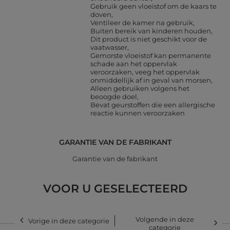
Gebruik geen vloeistof om de kaars te
doven
Ventileer de kamer na gebruik
Buiten bereik van kinderen houden
Dit product is niet geschikt voor de
vaatwasser
Gemorste vloeistof kan permanente
schade aan het oppervlak
veroorzaken, veeg het oppervlak
onmiddellijk af in geval van morsen
Alleen gebruiken volgens het
beoogde doel
Bevat geurstoffen die een allergische
reactie kunnen veroorzaken
GARANTIE VAN DE FABRIKANT
Garantie van de fabrikant
VOOR U GESELECTEERD
Volgende in deze
Vorige in deze categorie
categorie