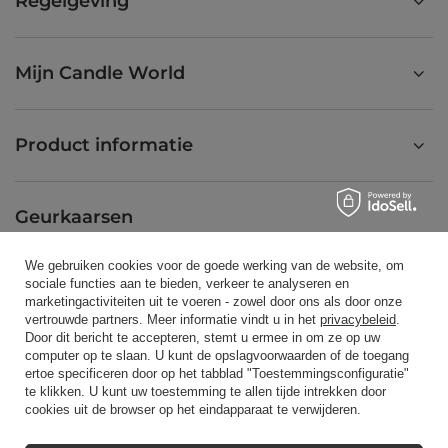
Regelgeving
Mijn Candle World
Product informatie
Geurkaarsen
We gebruiken cookies voor de goede werking van de website, om
sociale functies aan te bieden, verkeer te analyseren en
Snelkoppeling
marketingactiviteiten uit te voeren - zowel door ons als door onze
vertrouwde partners. Meer informatie vindt u in het
privacybeleid
.
Door dit bericht te accepteren, stemt u ermee in om ze op uw
computer op te slaan. U kunt de opslagvoorwaarden of de toegang
Blog
ertoe specificeren door op het tabblad "Toestemmingsconfiguratie"
te klikken. U kunt uw toestemming te allen tijde intrekken door
cookies uit de browser op het eindapparaat te verwijderen.