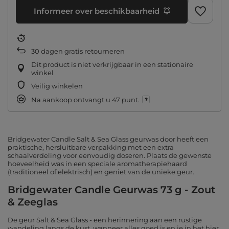
Informeer over beschikbaarheid
30
dagen gratis retourneren
Dit product is niet verkrijgbaar in een stationaire
winkel
Veilig winkelen
Na aankoop ontvangt u
47 punt.
Bridgewater Candle Salt & Sea Glass geurwas door heeft een
praktische, hersluitbare verpakking met een extra
schaalverdeling voor eenvoudig doseren. Plaats de gewenste
hoeveelheid was in een speciale aromatherapiehaard
(traditioneel of elektrisch) en geniet van de unieke geur.
Bridgewater Candle Geurwas 73 g - Zout
& Zeeglas
De geur Salt & Sea Glass - een herinnering aan een rustige
wandeling langs de kust, wanneer alles goed is en je in het hier