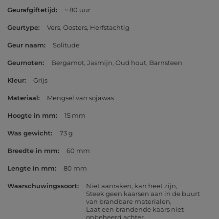
Geurafgiftetijd
~ 80 uur
Geurtype
Vers
Oosters
Herfstachtig
Geur naam
Solitude
Geurnoten
Bergamot
Jasmijn
Oud hout
Barnsteen
Kleur
Grijs
Materiaal
Mengsel van sojawas
Hoogte in mm
15 mm
Was gewicht
73 g
Breedte in mm
60 mm
Lengte in mm
80 mm
Waarschuwingssoort
Niet aanraken, kan heet zijn
Steek geen kaarsen aan in de buurt
van brandbare materialen
Laat een brandende kaars niet
onbeheerd achter