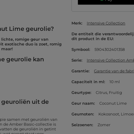
Merk
Intensive Collection
nut Lime geurolie?
De entiteit die verantwoordelij
dit product in de EU
 lichte, romige geur van
t exotische duo is zoet, romig
f maar!
Symbool
5904302401358
me geurolie kan
Serie
Intensive Collection Am
Garantie
Garantie van de fabr
Capaciteit in ml
10 ml
Geurtype
Citrus
Fruitig
geuroliën uit de
Geur naam
Coconut Lime
Geurnoten
Kokosnoot
Limoe
apie samen met geuroliën van
n de Amber Basic-collectie is
Seizoenen
Zomer
tten de geuroliën in getint
 wat garant staat voor