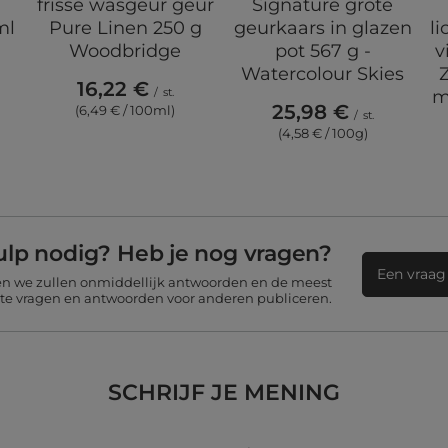
frisse wasgeur geur
Signature grote
ml
Pure Linen 250 g
geurkaars in glazen
l
Woodbridge
pot 567 g -
v
Watercolour Skies
16,22 €
/
st.
m
25,98 €
(6,49 € / 100ml)
/
st.
(4,58 € / 100g)
ulp nodig? Heb je nog vragen?
Een vraag 
 en we zullen onmiddellijk antwoorden en de meest
nte vragen en antwoorden voor anderen publiceren.
SCHRIJF JE MENING