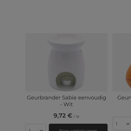
Geurbrander Sabie eenvoudig
Geur
- Wit
9,72 €
/
st.
Aantal
Naar winkelwagen