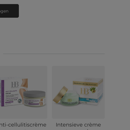
agen
nti-cellulitiscrème
Intensieve crème
Soja