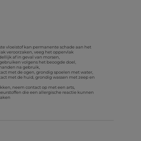
te vloeistof kan permanente schade aan het
lak veroorzaken, veeg het oppervlak
llijk af in geval van morsen
 gebruiken volgens het beoogde doel
 handen na gebruik
tact met de ogen, grondig spoelen met water
tact met de huid, grondig wassen met zeep en
likken, neem contact op met een arts
eurstoffen die een allergische reactie kunnen
zaken