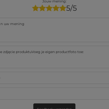
Jouw mening:
5/5
an uw mening
 zdjęcie produktuVoeg je eigen productfoto toe:
ę