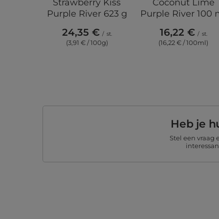
Strawberry Kiss
Coconut Lime
Purple River 623 g
Purple River 100 
24,35 €
16,22 €
/
st.
/
st.
(3,91 € / 100g)
(16,22 € / 100ml)
Heb je h
Stel een vraag
interessa