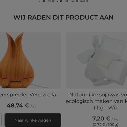
Garantie van de fabrikant
WIJ RADEN DIT PRODUCT AAN
verspreider Venezuela
Natuurlijke sojawas vo
ecologisch maken van 
48,74 €
/
st.
1 kg - Wit
7,20 €
/
kg
Naar winkelwagen
 producten
(0,72 € / 100g)