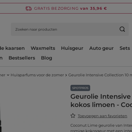
GRATIS BEZORGING
van 35,96 €
e kaarsen
Waxmelts
Huisgeur
Auto geur
Sets
n
Bestsellers
Blog
mer
Huisparfums voor de zomer
Geurolie Intensive Collection 10
SPOTPRIJS
Geurolie Intensive
kokos limoen - Co
Toevoegen aan favorieten
Coconut Lime geurolie van Intens
romige kokosgeur met een inte