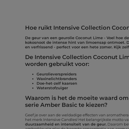
Hoe ruikt Intensive Collection Coco
De geur van een geurolie Coconut Lime - Voel hoe de
kokosnoot de intense hint van limoensap ontmoet. Di
en verfrissend - perfect voor een hete zomer. Kijk zel
De Intensive Collection Coconut Li
worden gebruikt voor:
Geurolieverspreiders
Waxinelichtbranders
Doe-het-zelf kaarsen
Waterstofzuiger
Waarom is het de moeite waard om 
serie Amber Basic te kiezen?
Geef je over aan de weldadige effecten van aromather
het merk Intensive Candles! Het belangrijkste motto va
duurzaamheid en intensiteit van de geur.
Daarom beva
amberkleurig glas de hoogste concentratie aan aroma's,