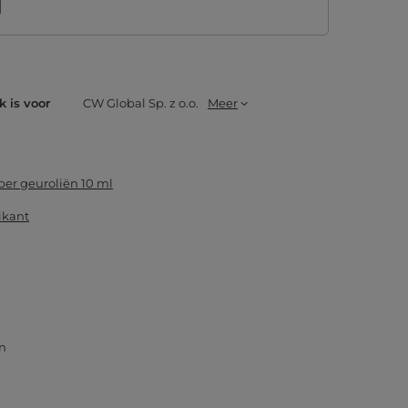
k is voor
CW Global Sp. z o.o.
Meer
ber geuroliën 10 ml
ikant
n