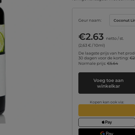
Geur naam
Coconut L
€2.63
netto
/
st.
(2,63 € / 10ml)
De laagste prijs van het prod
30 dagen voor de korting:
€2
Normale prijs:
€5.64
Voeg toe aan
winkelkar
Kopen kan ook via: