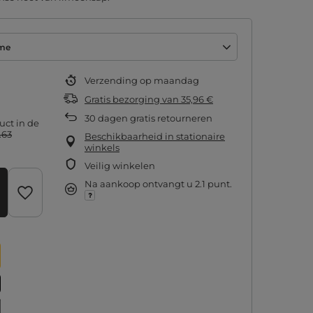
ime
Verzending
op maandag
Gratis bezorging
van
35,96 €
30
dagen gratis retourneren
uct in de
.63
Beschikbaarheid in stationaire
winkels
Veilig winkelen
Na aankoop ontvangt u
2.1 punt.