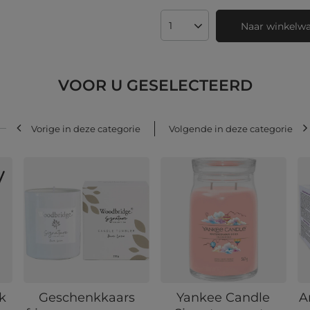
Naar winkelw
Aantal producten
VOOR U GESELECTEERD
Vorige in deze categorie
Volgende in deze categorie
k
Geschenkkaars
Yankee Candle
A