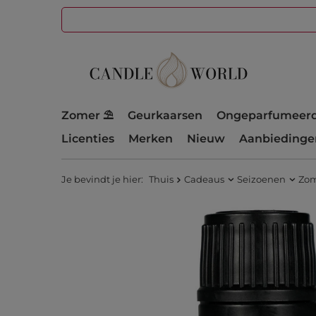
Zomer ⛱️
Geurkaarsen
Ongeparfumeerd
Licenties
Merken
Nieuw
Aanbiedinge
Je bevindt je hier:
Thuis
Cadeaus
Seizoenen
Zo