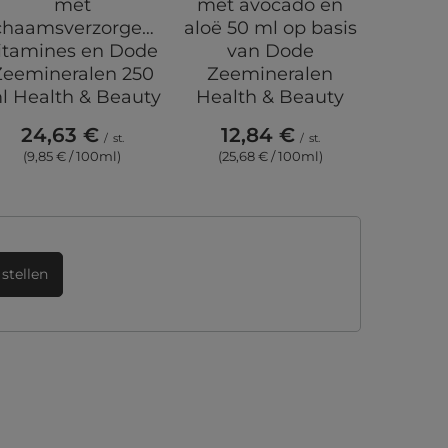
met
met avocado en
Banana
ichaamsverzorgende
aloë 50 ml op basis
Purple
itamines en Dode
van Dode
24
Zeemineralen 250
Zeemineralen
(3,9
l Health & Beauty
Health & Beauty
24,63 €
12,84 €
/
st.
/
st.
(9,85 € / 100ml)
(25,68 € / 100ml)
stellen