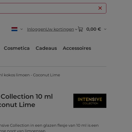
0,00 €
Inloggen
Uw kortingen
Cosmetica
Cadeaus
Accessoires
 ml kokos limoen - Coconut Lime
 Collection 10 ml
conut Lime
ive Collection in een glazen flesje van 10 ml is een
nse noot van limoensap.