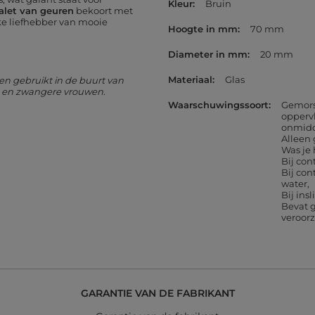
Kleur
Bruin
palet van geuren
bekoort met
lke liefhebber van mooie
Hoogte in mm
70 mm
Diameter in mm
20 mm
Materiaal
Glas
n gebruikt in de buurt van
ën en zwangere vrouwen.
Waarschuwingssoort
Gemors
opperv
onmidde
Alleen
Was je
Bij con
Bij con
water
Bij ins
Bevat g
veroor
GARANTIE VAN DE FABRIKANT