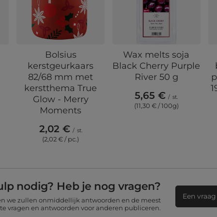
Bolsius
Wax melts soja
kerstgeurkaars
Black Cherry Purple
82/68 mm met
River 50 g
p
kerstthema True
1
5,65 €
/
st.
Glow - Merry
(11,30 € / 100g)
l
Moments
2,02 €
/
st.
(2,02 € / pc.)
ulp nodig? Heb je nog vragen?
Een vraag 
 en we zullen onmiddellijk antwoorden en de meest
nte vragen en antwoorden voor anderen publiceren.