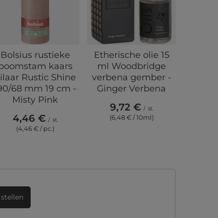
Bolsius rustieke
Etherische olie 15
Etheri
boomstam kaars
ml Woodbridge
ml cl
ilaar Rustic Shine
verbena gember -
varen W
90/68 mm 19 cm -
Ginger Verbena
Cleme
Misty Pink
9,72 €
9,
/
st.
4,46 €
(6,48 € / 10ml)
(6,4
/
st.
(4,46 € / pc.)
stellen