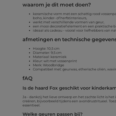
waarom je dit moet doen?
keramische vorm met een schattig rood vossenpat
boho, kinder- of herfstinterieurs,
werkt met verschillende vormen van geur,
een mooi decoratief element en een praktische 
ideaal als cadeau - vooral voor liefhebbers van n
afmetingen en technische gegevens
Hoogte: 10,5 cm
Diameter: 9,5 cm
Materiaal: keramiek
Kleur: wit met vossenprint
Merk: Woodbridge
Compatibel met: geurwas, etherische oliën, waxin
fAQ
Is de haard Fox geschikt voor kinderka
Ja - dankzij het lieve ontwerp en het zachte licht is het
creëren, bijvoorbeeld tijdens een avondrustritueel. Toe
essentieel.
Welke geuren passen bij?