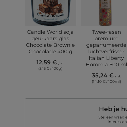
Candle World soja
Twee-fasen
geurkaars glas
premium
Chocolate Brownie
geparfumeerde
Chocolade 400 g
luchtverfrisser
Italian Liberty
12,59 €
/
st.
Horomia 500 m
(3,15 € / 100g)
35,24 €
/
st.
(14,10 € / 100ml)
Heb je h
Stel een vraag
interessa