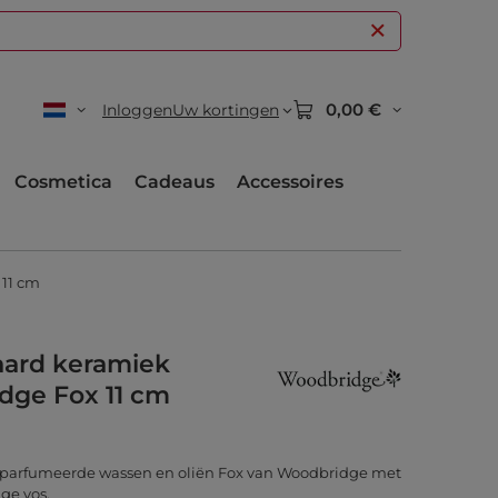
0,00 €
Inloggen
Uw kortingen
Cosmetica
Cadeaus
Accessoires
 11 cm
ard keramiek
dge Fox 11 cm
eparfumeerde wassen en oliën Fox van Woodbridge met
ge vos.