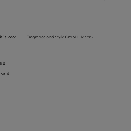
k is voor
Fragrance and Style GmbH
Meer
dge
ikant