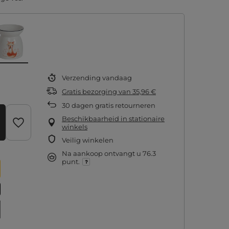
Verzending
vandaag
Gratis bezorging
van
35,96 €
30
dagen gratis retourneren
Beschikbaarheid in stationaire
winkels
Veilig winkelen
Na aankoop ontvangt u
76.3
punt.