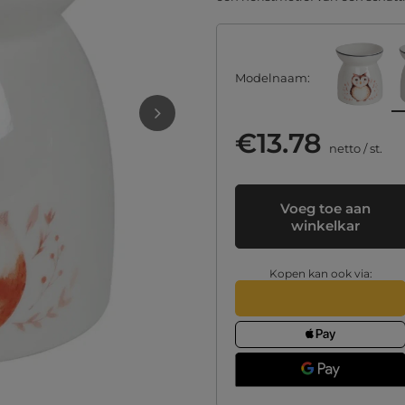
Modelnaam
€13.78
netto
/
st.
Voeg toe aan
winkelkar
Kopen kan ook via: