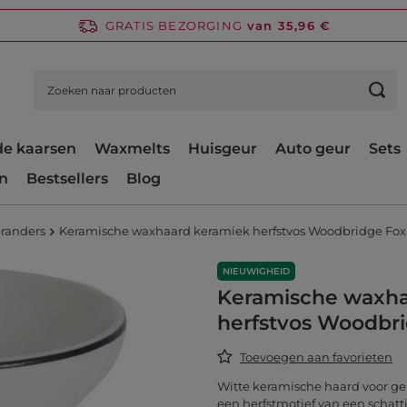
GRATIS BEZORGING
van 35,96 €
e kaarsen
Waxmelts
Huisgeur
Auto geur
Sets
n
Bestsellers
Blog
branders
Keramische waxhaard keramiek herfstvos Woodbridge Fox
NIEUWIGHEID
Keramische waxha
herfstvos Woodbri
Toevoegen aan favorieten
Witte keramische haard voor g
een herfstmotief van een schatti