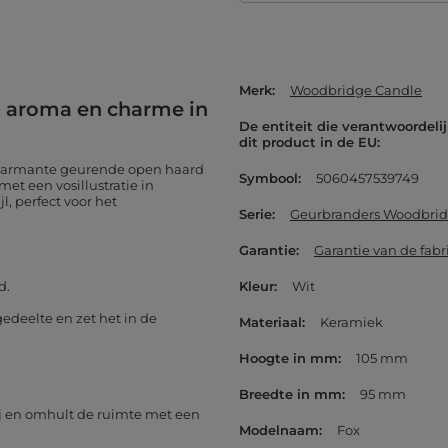
Merk
Woodbridge Candle
- aroma en charme in
De entiteit die verantwoordelij
dit product in de EU
 charmante geurende open haard
Symbool
5060457539749
et een vosillustratie in
jl, perfect voor het
Serie
Geurbranders Woodbri
Garantie
Garantie van de fabr
d.
Kleur
Wit
edeelte en zet het in de
Materiaal
Keramiek
Hoogte in mm
105 mm
Breedte in mm
95 mm
ij en omhult de ruimte met een
Modelnaam
Fox