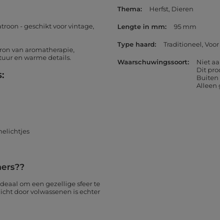
Thema
Herfst
Dieren
roon - geschikt voor vintage,
Lengte in mm
95 mm
Type haard
Traditioneel
Voor
bron van aromatherapie,
atuur en warme details.
Waarschuwingssoort
Niet aa
Dit pro
:
Buiten
Alleen
elichtjes
mers??
 ideaal om een gezellige sfeer te
zicht door volwassenen is echter