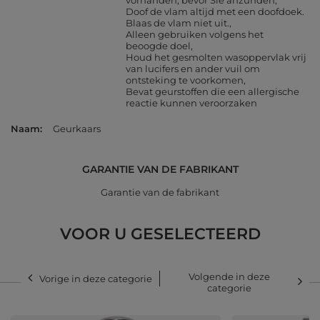
vorhanden, bevor Sie anzünden
Doof de vlam altijd met een doofdoek.
Blaas de vlam niet uit.
Alleen gebruiken volgens het
beoogde doel
Houd het gesmolten wasoppervlak vrij
van lucifers en ander vuil om
ontsteking te voorkomen
Bevat geurstoffen die een allergische
reactie kunnen veroorzaken
Naam
Geurkaars
GARANTIE VAN DE FABRIKANT
Garantie van de fabrikant
VOOR U GESELECTEERD
Volgende in deze
Vorige in deze categorie
categorie