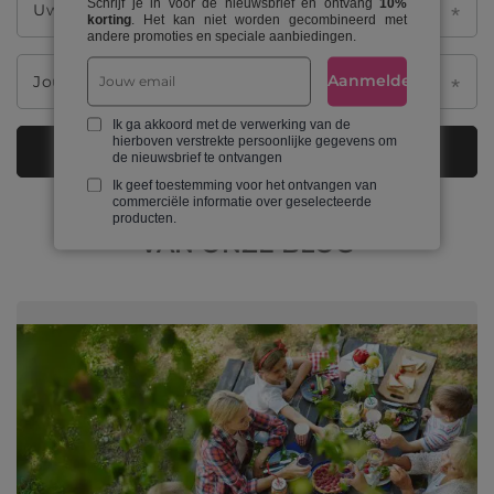
Schrijf je in voor de nieuwsbrief en ontvang
10%
Uw naammię
korting
. Het kan niet worden gecombineerd met
andere promoties en speciale aanbiedingen.
Aanmelden
Jouw email
Ik ga akkoord met de verwerking van de
hierboven verstrekte persoonlijke gegevens om
Feedback verzenden
de nieuwsbrief te ontvangen
Ik geef toestemming voor het ontvangen van
commerciële informatie over geselecteerde
producten.
VAN ONZE BLOG