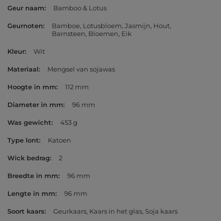
Geur naam
Bamboo & Lotus
Geurnoten
Bamboe
Lotusbloem
Jasmijn
Hout
Barnsteen
Bloemen
Eik
Kleur
Wit
Materiaal
Mengsel van sojawas
Hoogte in mm
112 mm
Diameter in mm
96 mm
Was gewicht
453 g
Type lont
Katoen
Wick bedrag
2
Breedte in mm
96 mm
Lengte in mm
96 mm
Soort kaars
Geurkaars
Kaars in het glas
Soja kaars