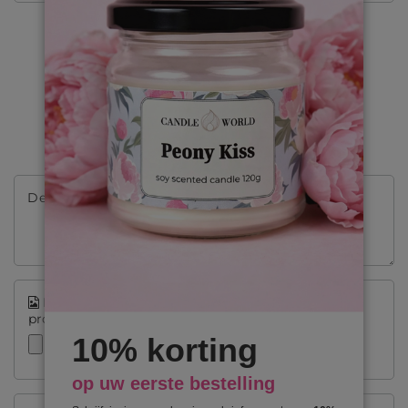
SCHRIJF JE MENING
Jouw mening:
5/5
De inhoud van uw mening
Dodaj własne zdjęcie produktuVoeg je eigen
productfoto toe:
10% korting
op uw eerste bestelling