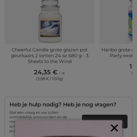
Cheerful Candle grote glazen pot
Haribo grote ge
geurkaars 2 lonten 24 oz 680 g - 3
Party exoti
Sheets to the Wind
16
24,35 €
(3,
/
st.
(3,58 € / 100g)
Heb je hulp nodig? Heb je nog vragen?
Stel een vraag en we zullen
onmiddellijk antwoorden en de
Een vraag stellen
meest interessante vragen en
antwoorden voor anderen
publiceren.