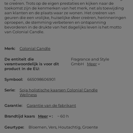
te creëren. Trots op de eigen prestaties en kijken naar de
toekomst zijn de kenmerken van het merk, net als toewijding
aan klanten en de plaats waar ze wonen. Het creëren van
geuren die een vrolijke, huiselijke sfeer creëren, herinneringen
oproepen, de stemming verbeteren en ontspanning
bevorderen in de drukte van het dagelijks leven is het motto
van Colonial Candle.
Merk
Colonial Candle
De entiteit die
Fragrance and Style
verantwoordelijk is voor dit
GmbH
Meer
product in de EU
Symbool
665098606901
Serie
Soja holistische kaarsen Colonial Candle
Wellness
Garantie
Garantie van de fabrikant
Brandtijd kaars
Meer
~ 60 h
Geurtype
Bloemen
Vers
Houtachtig
Groente