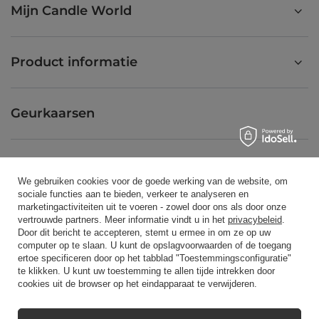
Mijn Candle World
Product informatie
Geurkaarsen
Snelkoppeling
We gebruiken cookies voor de goede werking van de website, om
sociale functies aan te bieden, verkeer te analyseren en
marketingactiviteiten uit te voeren - zowel door ons als door onze
Blog
vertrouwde partners. Meer informatie vindt u in het
privacybeleid
.
Door dit bericht te accepteren, stemt u ermee in om ze op uw
computer op te slaan. U kunt de opslagvoorwaarden of de toegang
ertoe specificeren door op het tabblad "Toestemmingsconfiguratie"
te klikken. U kunt uw toestemming te allen tijde intrekken door
cookies uit de browser op het eindapparaat te verwijderen.
+48512350052
shop@candleworld.eu
Candle World
,
Tarnowska 23/2
,
61-323
Poznań