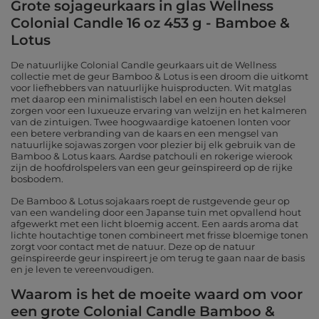
Grote sojageurkaars in glas Wellness
Colonial Candle 16 oz 453 g - Bamboe &
Lotus
De natuurlijke Colonial Candle geurkaars uit de Wellness
collectie met de geur Bamboo & Lotus is een droom die uitkomt
voor liefhebbers van natuurlijke huisproducten. Wit matglas
met daarop een minimalistisch label en een houten deksel
zorgen voor een luxueuze ervaring van welzijn en het kalmeren
van de zintuigen. Twee hoogwaardige katoenen lonten voor
een betere verbranding van de kaars en een mengsel van
natuurlijke sojawas zorgen voor plezier bij elk gebruik van de
Bamboo & Lotus kaars. Aardse patchouli en rokerige wierook
zijn de hoofdrolspelers van een geur geïnspireerd op de rijke
bosbodem.
De Bamboo & Lotus sojakaars roept de rustgevende geur op
van een wandeling door een Japanse tuin met opvallend hout
afgewerkt met een licht bloemig accent. Een aards aroma dat
lichte houtachtige tonen combineert met frisse bloemige tonen
zorgt voor contact met de natuur. Deze op de natuur
geïnspireerde geur inspireert je om terug te gaan naar de basis
en je leven te vereenvoudigen.
Waarom is het de moeite waard om voor
een grote Colonial Candle Bamboo &