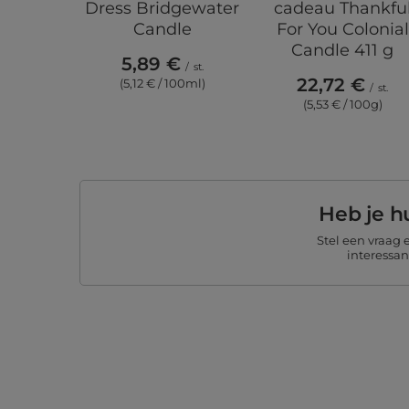
Dress Bridgewater
cadeau Thankfu
Candle
For You Colonial
Candle 411 g
5,89 €
/
st.
22,72 €
(5,12 € / 100ml)
/
st.
(5,53 € / 100g)
Heb je h
Stel een vraag
interessa