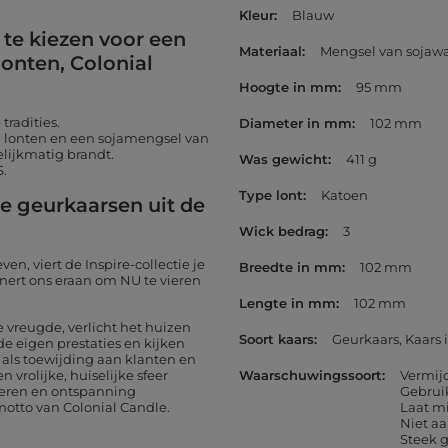
Kleur
Blauw
te kiezen voor een
Materiaal
Mengsel van sojaw
lonten, Colonial
Hoogte in mm
95 mm
tradities.
Diameter in mm
102 mm
n lonten en een sojamengsel van
elijkmatig brandt.
Was gewicht
411 g
S.
Type lont
Katoen
e geurkaarsen uit de
Wick bedrag
3
n, viert de Inspire-collectie je
Breedte in mm
102 mm
nnert ons eraan om NU te vieren
Lengte in mm
102 mm
 vreugde, verlicht het huizen
Soort kaars
Geurkaars
Kaars 
de eigen prestaties en kijken
als toewijding aan klanten en
 vrolijke, huiselijke sfeer
Waarschuwingssoort
Vermij
teren en ontspanning
Gebrui
motto van Colonial Candle.
Laat m
Niet aa
Steek 