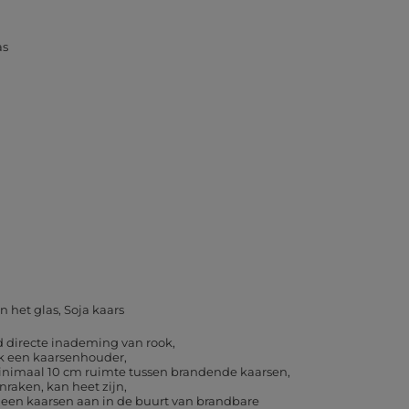
as
in het glas
Soja kaars
d directe inademing van rook
k een kaarsenhouder
inimaal 10 cm ruimte tussen brandende kaarsen
nraken, kan heet zijn
geen kaarsen aan in de buurt van brandbare