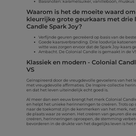
Basisnoten: karamelsuiker, vanilleboon, muskus
Waarom is het de moeite waard om 
kleurrijke grote geurkaars met drie 
Candle Spark Joy?
Verfijnde geuren gecreëerd op basis van de beste 
Goede kaarsverbranding. Drie loodvrije katoene
witte was zorgen ervoor dat de Spark Joy-kaars g
Ambacht. De Colonial Candle is gemaakt in de V
Klassiek en modern - Colonial Candl
VS
Geïnspireerd door de vreugdevolle gevoelens van het leve
met vreugdevolle affirmaties. De Inspire-collectie heri
en dat het leven uiteindelijk echt goed is.
Al meer dan een eeuw brengt het merk Colonial Candle
en helpt het unieke herinneringen te creëren. Trots op 
naar de toekomst zijn de kenmerken van het merk, net 
de plaats waar ze wonen. Het creëren van geuren die een
creëren, herinneringen oproepen, de stemming verbe
bevorderen in de drukte van het dagelijks leven is het 