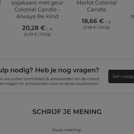
l
sojakaars met geur
Merlot Colonial
Colonial Candle -
Candle
Always Be Kind
m
18,66 €
/
st.
20,28 €
(5,98 € / 100g)
/
st.
(4,93 € / 100g)
ulp nodig? Heb je nog vragen?
Een vraag 
 en we zullen onmiddellijk antwoorden en de meest
nte vragen en antwoorden voor anderen publiceren.
SCHRIJF JE MENING
Jouw mening: