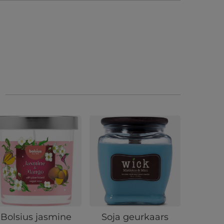
Bolsius jasmine
Soja geurkaars
Soja ge