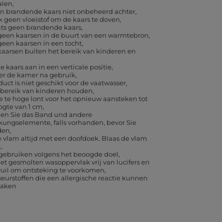
alen
en brandende kaars niet onbeheerd achter
 geen vloeistof om de kaars te doven
ats geen brandende kaars
 geen kaarsen in de buurt van een warmtebron
geen kaarsen in een tocht
aarsen buiten het bereik van kinderen en
e kaars aan in een verticale positie
eer de kamer na gebruik
duct is niet geschikt voor de vaatwasser
 bereik van kinderen houden
e te hoge lont voor het opnieuw aansteken tot
ogte van 1 cm
nen Sie das Band und andere
kungselemente, falls vorhanden, bevor Sie
den
 vlam altijd met een doofdoek. Blaas de vlam
.
 gebruiken volgens het beoogde doel
t gesmolten wasoppervlak vrij van lucifers en
vuil om ontsteking te voorkomen
eurstoffen die een allergische reactie kunnen
zaken