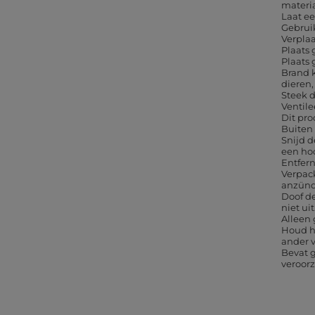
materi
Laat e
Gebruik
Verpla
Plaats
Plaats 
Brand k
dieren
Steek d
Ventil
Dit pro
Buiten
Snijd d
een ho
Entfer
Verpac
anzün
Doof de
niet uit
Alleen
Houd he
ander 
Bevat g
veroor