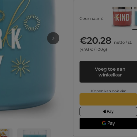
Geur naam
€20.28
netto
/
st.
(4,93 € / 100g)
Voeg toe aan
winkelkar
Kopen kan ook via: