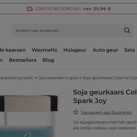
GRATIS BEZORGING
van 35,96 €
e kaarsen
Waxmelts
Huisgeur
Auto geur
Sets
n
Bestsellers
Blog
Verpakking soort
Geurkaarsen in glas
Soja geurkaars Colonial Ca
Soja geurkaars Col
Spark Joy
Toevoegen aan favorieten
De sojageurkaars met het opschr
als vrolijk cadeau voor iederee