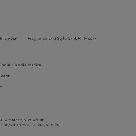
k is voor
Fragrance and Style GmbH
Meer
lonial Candle Inspire
ikant
 h
e
Prosecco
Yuzu-fruit
Chrysant
Roos
Suiker
Vanille