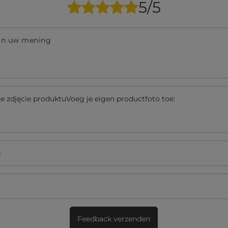
5/5
an uw mening
 zdjęcie produktuVoeg je eigen productfoto toe:
ę
Feedback verzenden