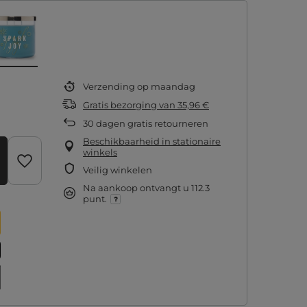
Verzending
op maandag
Gratis bezorging
van
35,96 €
30
dagen gratis retourneren
Beschikbaarheid in stationaire
winkels
Veilig winkelen
Na aankoop ontvangt u
112.3
punt.