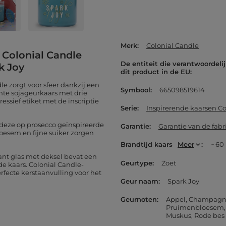
Merk
Colonial Candle
n Colonial Candle
De entiteit die verantwoordelij
rk Joy
dit product in de EU
le zorgt voor sfeer dankzij een
Symbool
665098519614
nte sojageurkaars met drie
essief etiket met de inscriptie
Serie
Inspirerende kaarsen Co
 deze op prosecco geïnspireerde
Garantie
Garantie van de fabr
esem en fijne suiker zorgen
Brandtijd kaars
Meer
~ 60
ant glas met deksel bevat een
Geurtype
Zoet
e kaars. Colonial Candle-
rfecte kerstaanvulling voor het
Geur naam
Spark Joy
Geurnoten
Appel
Champagn
Pruimenbloesem
Muskus
Rode bes