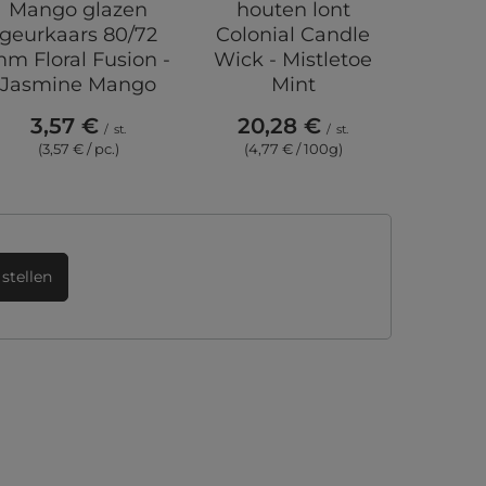
Mango glazen
houten lont
man
geurkaars 80/72
Colonial Candle
Voyag
m Floral Fusion -
Wick - Mistletoe
C
Jasmine Mango
Mint
28
3,57 €
20,28 €
(6,6
/
st.
/
st.
(3,57 € / pc.)
(4,77 € / 100g)
stellen