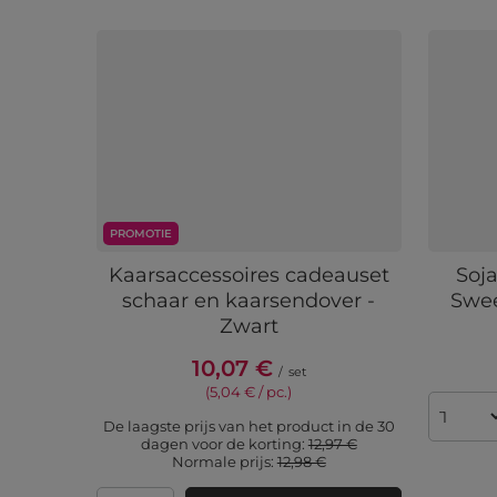
PROMOTIE
Kaarsaccessoires cadeauset
Soj
schaar en kaarsendover -
Swee
Zwart
10,07 €
/
set
(5,04 € / pc.)
De laagste prijs van het product in de 30
dagen voor de korting:
12,97 €
Normale prijs:
12,98 €