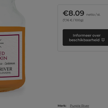
€8.09
netto
/
st.
(7,16 € / 100g)
Informeer over
beschikbaarheid
Merk
Purple River