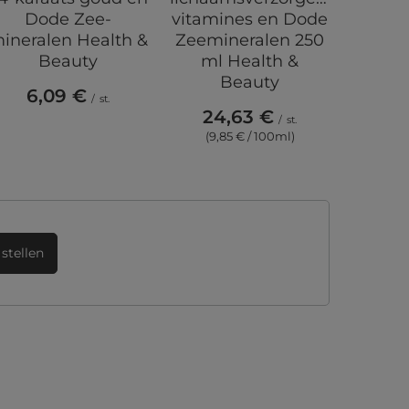
Dode Zee-
vitamines en Dode
ineralen Health &
Zeemineralen 250
Beauty
ml Health &
Beauty
6,09 €
/
st.
24,63 €
/
st.
(9,85 € / 100ml)
stellen