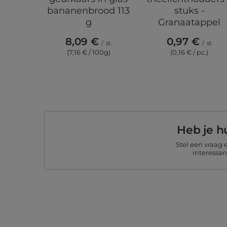
bananenbrood 113
stuks -
g
Granaatappel
8,09 €
0,97 €
/
st.
/
st.
(7,16 € / 100g)
(0,16 € / pc.)
Heb je h
Stel een vraag
interessa