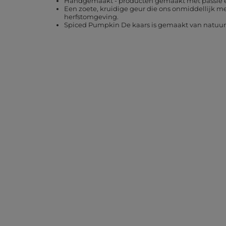
Handgemaakt - producten gemaakt met passie en
Een zoete, kruidige geur die ons onmiddellijk
herfstomgeving.
Spiced Pumpkin De kaars is gemaakt van natuurl