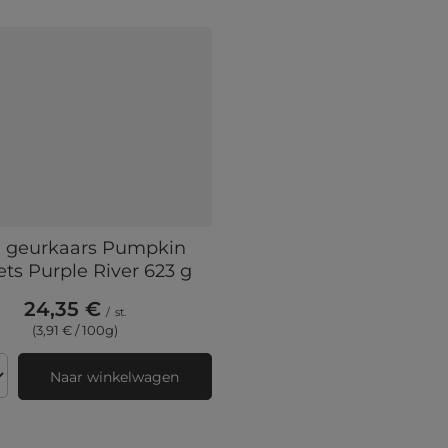
a geurkaars Pumpkin
ts Purple River 623 g
24,35 €
/
st.
(3,91 € / 100g)
Naar winkelwagen