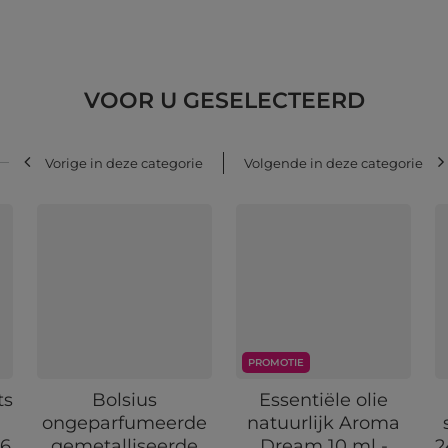
VOOR U GESELECTEERD
Vorige in deze categorie
Volgende in deze categorie
PROMOTIE
ts
Bolsius
Essentiële olie
ongeparfumeerde
natuurlijk Aroma
 6
gemetalliseerde
Dream 10 ml -
2