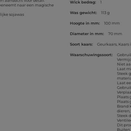
 aandacht voor detail.
Wick bedrag
1
 meeneemt naar een magische
Was gewicht
113 g
ijke sojawas
Hoogte in mm
100 mm
Diameter in mm
70 mm
Soort kaars
Geurkaars
Kaars 
Waarschuwingssoort
Gebrui
Vermij
Niet aa
Laat m
Steek 
materi
Laat e
Gebruik
Verpla
Plaats
Plaats 
Brand k
dieren
Steek d
Ventil
Dit pro
Buiten