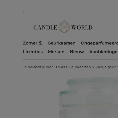
Zomer ⛱️
Geurkaarsen
Ongeparfumeerd
Licenties
Merken
Nieuw
Aanbiedinge
Je bevindt je hier:
Thuis
Geurkaarsen
Kies je geur