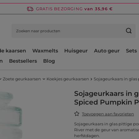
GRATIS BEZORGING
van 35,96 €
e kaarsen
Waxmelts
Huisgeur
Auto geur
Sets
n
Bestsellers
Blog
Zoete geurkaarsen
Koekjes geurkaarsen
Sojageurkaars in glas
Sojageurkaars in 
Spiced Pumpkin Pu
Toevoegen aan favorieten
Sojageurkaars in glas pittige 
River met de geur van aromatis
herfstdagen.