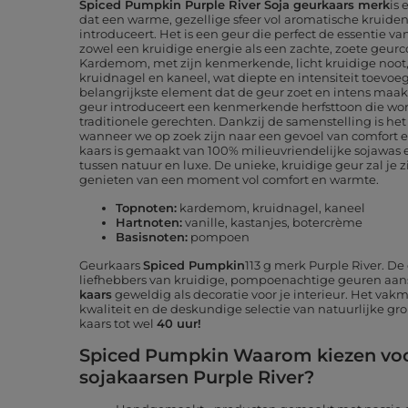
Spiced Pumpkin Purple River Soja geurkaars merk
is 
dat een warme, gezellige sfeer vol aromatische krui
introduceert. Het is een geur die perfect de essentie v
zowel een kruidige energie als een zachte, zoete geur
Kardemom, met zijn kenmerkende, licht kruidige noot
kruidnagel en kaneel, wat diepte en intensiteit toevoe
belangrijkste element dat de geur zoet en intens maakt.
geur introduceert een kenmerkende herfsttoon die wo
traditionele gerechten. Dankzij de samenstelling is he
wanneer we op zoek zijn naar een gevoel van comfort
kaars is gemaakt van 100% milieuvriendelijke sojawas
tussen natuur en luxe. De unieke, kruidige geur zal je 
genieten van een moment vol comfort en warmte.
Topnoten:
kardemom, kruidnagel, kaneel
Hartnoten:
vanille, kastanjes, botercrème
Basisnoten:
pompoen
Geurkaars
Spiced Pumpkin
113 g merk
Purple River
. De
liefhebbers van kruidige, pompoenachtige geuren aa
kaars
geweldig als decoratie voor je interieur. Het va
kwaliteit en de deskundige selectie van natuurlijke gro
kaars tot wel
40 uur!
Spiced Pumpkin Waarom kiezen vo
sojakaarsen Purple River?