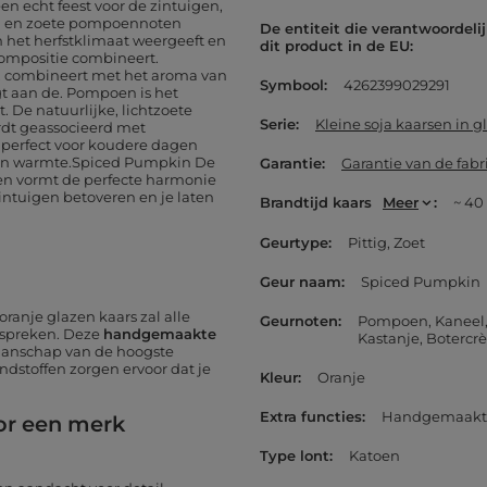
een echt feest voor de zintuigen,
den en zoete pompoennoten
De entiteit die verantwoordelij
an het herfstklimaat weergeeft en
dit product in de EU
compositie combineert.
, combineert met het aroma van
Symbool
4262399029291
gt aan de. Pompoen is het
 De natuurlijke, lichtzoete
Serie
Kleine soja kaarsen in gl
rdt geassocieerd met
t perfect voor koudere dagen
 en warmte.Spiced Pumpkin De
Garantie
Garantie van de fabr
 en vormt de perfecte harmonie
zintuigen betoveren en je laten
Brandtijd kaars
Meer
~ 40
Geurtype
Pittig
Zoet
Geur naam
Spiced Pumpkin
 oranje glazen kaars zal alle
Geurnoten
Pompoen
Kaneel
nspreken. Deze
handgemaakte
Kastanje
Botercr
kmanschap van de hoogste
ndstoffen zorgen ervoor dat je
Kleur
Oranje
Extra functies
Handgemaakt
or een merk
Type lont
Katoen