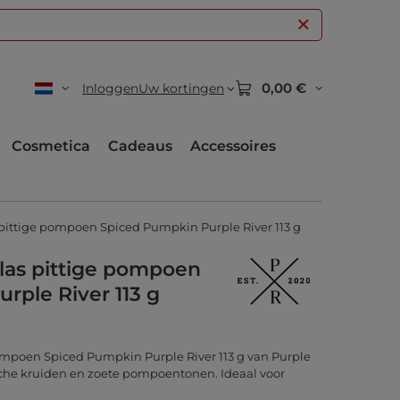
0,00 €
Inloggen
Uw kortingen
Cosmetica
Cadeaus
Accessoires
 pittige pompoen Spiced Pumpkin Purple River 113 g
glas pittige pompoen
rple River 113 g
pompoen Spiced Pumpkin Purple River 113 g van Purple
che kruiden en zoete pompoentonen. Ideaal voor