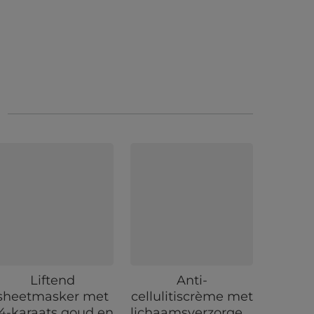
Liftend
Anti-
sheetmasker met
cellulitiscrème met
4-karaats goud en
lichaamsverzorgende