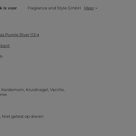
k is voor
Fragrance and Style GmbH
Meer
as Purple River 113 g
ikant
 h
Kardemom
Kruidnagel
Vanille
ème
Niet getest op dieren