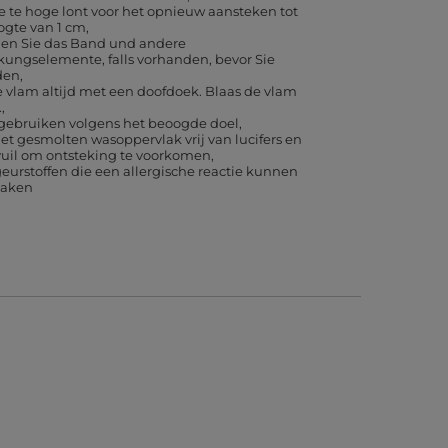
e te hoge lont voor het opnieuw aansteken tot
ogte van 1 cm
nen Sie das Band und andere
kungselemente, falls vorhanden, bevor Sie
den
 vlam altijd met een doofdoek. Blaas de vlam
.
 gebruiken volgens het beoogde doel
t gesmolten wasoppervlak vrij van lucifers en
vuil om ontsteking te voorkomen
eurstoffen die een allergische reactie kunnen
zaken