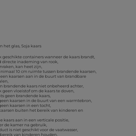
in het glas
Soja kaars
k geschikte containers wanneer de kaars brandt
d directe inademing van rook
nraken, kan heet zijn
inimaal 10 cm ruimte tussen brandende kaarsen
geen kaarsen aan in de buurt van brandbare
alen
en brandende kaars niet onbeheerd achter
 geen vloeistof om de kaars te doven
ats geen brandende kaars
 geen kaarsen in de buurt van een warmtebron
geen kaarsen in een tocht
aarsen buiten het bereik van kinderen en
e kaars aan in een verticale positie
eer de kamer na gebruik
duct is niet geschikt voor de vaatwasser
 bereik van kinderen houden