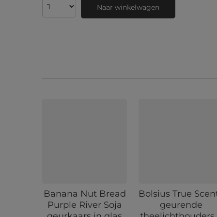
Naar winkelwagen
Banana Nut Bread
Bolsius True Scen
Purple River Soja
geurende
geurkaars in glas
theelichthouders