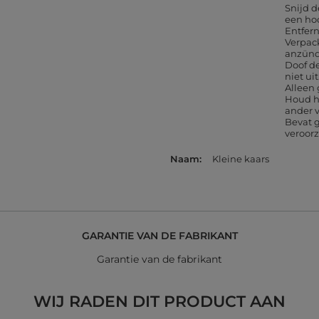
Snijd d
een ho
Entfer
Verpac
anzün
Doof de
niet uit
Alleen
Houd he
ander 
Bevat g
veroor
Naam
Kleine kaars
GARANTIE VAN DE FABRIKANT
Garantie van de fabrikant
WIJ RADEN DIT PRODUCT AAN