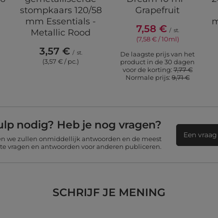
stompkaars 120/58
Grapefruit
mm Essentials -
m
7,58 €
/
st.
Metallic Rood
(7,58 € / 10ml)
3,57 €
/
st.
De laagste prijs van het
(3,57 € / pc.)
product in de 30 dagen
voor de korting:
7,77 €
Normale prijs:
9,71 €
ulp nodig? Heb je nog vragen?
Een vraag 
 en we zullen onmiddellijk antwoorden en de meest
nte vragen en antwoorden voor anderen publiceren.
SCHRIJF JE MENING