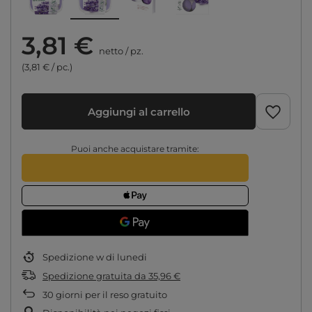
3,81 €
netto
/
pz.
(3,81 € / pc.)
Aggiungi al carrello
Puoi anche acquistare tramite:
Spedizione
w di lunedi
Spedizione gratuita
da
35,96 €
30
giorni per il reso gratuito