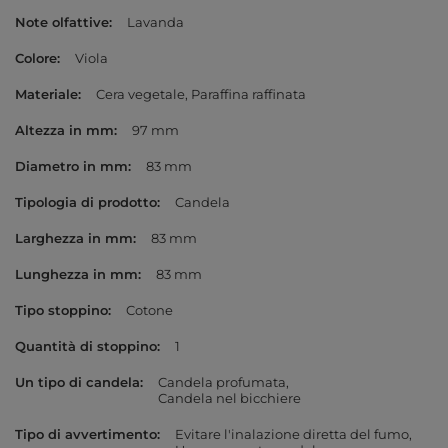
Note olfattive
Lavanda
Colore
Viola
Materiale
Cera vegetale
Paraffina raffinata
Altezza in mm
97 mm
Diametro in mm
83 mm
Tipologia di prodotto
Candela
Larghezza in mm
83 mm
Lunghezza in mm
83 mm
Tipo stoppino
Cotone
Quantità di stoppino
1
Un tipo di candela
Candela profumata
Candela nel bicchiere
Tipo di avvertimento
Evitare l'inalazione diretta del fumo