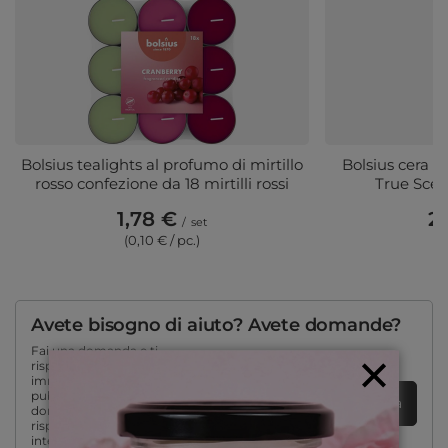
Bolsius tealights al profumo di mirtillo
Bolsius cera 
rosso confezione da 18 mirtilli rossi
True Scen
1,78 €
2,
/
set
(0,10 € / pc.)
(0
Avete bisogno di aiuto? Avete domande?
Fai una domanda e ti
risponderemo
immediatamente,
pubblicando le
Zadaj pytanieFai una domanda
domande e le
risposte più
interessanti per gli