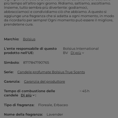
più tempo all'altro ogni giorno. Ridiamo, saltiamo, ascoltiamo.
Insieme, tutto sembra più divertente: godiamoci,
abbracciamoci e condividiamo ciò che abbiamo. A questo si
aggiunge una fragranza che si adatta a ogni momento, in modo
da ricordarlo per sempre! Ogni momento può essere il migliore,
prendetene cura.
Marchio
Bolsius
L'ente responsabile di questo
Bolsius International
prodotto nell'UE
BV
Di più
Simbolo
8717847190765
Serie
Candele profumate Bolsius True Scents
Garanzia
Garanzia del produttore
Tempo di combustione delle
~ 45 h
candele
Di più
Tipo di fragranza
Floreale
Erbaceo
Nome della fragranza
Lavender