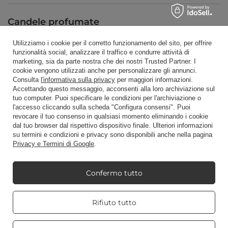
Candele profumate
Utilizziamo i cookie per il corretto funzionamento del sito, per offrire
funzionalità social, analizzare il traffico e condurre attività di
Scorciatoia
marketing, sia da parte nostra che dei nostri Trusted Partner. I
cookie vengono utilizzati anche per personalizzare gli annunci.
Consulta
l'informativa sulla privacy
per maggiori informazioni.
Accettando questo messaggio, acconsenti alla loro archiviazione sul
Blog
tuo computer. Puoi specificare le condizioni per l'archiviazione o
l'accesso cliccando sulla scheda "Configura consensi". Puoi
revocare il tuo consenso in qualsiasi momento eliminando i cookie
dal tuo browser dal rispettivo dispositivo finale. Ulteriori informazioni
su termini e condizioni e privacy sono disponibili anche nella pagina
Privacy e Termini di Google
.
+48512350052
shop@candleworld.eu
Candle World
,
Tarnowska 23/2
,
61-323
Poznań
Confermo tutto
Real customers
Rifiuto tutto
Presentiamo i prezzi netti in negozio (IVA esclusa).
reviews
4.8
/ 5.0
469 reviews