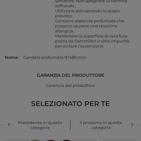
soffiatore. Non spegnere la fiamma
soffiando.
Utilizzare solo secondo lo scopo
previsto
Contiene sostanze profumate che
possono causare una reazione
allergica
Mantenere la superficie di cera fusa
pulita da fiammiferi e altre impurità
per evitare l'accensione
Nome
Candela profumata 97x85 mm
GARANZIA DEL PRODUTTORE
Garanzia del produttore
SELEZIONATO PER TE
Precedente in questa
Il prossimo in questa
categoria
categoria