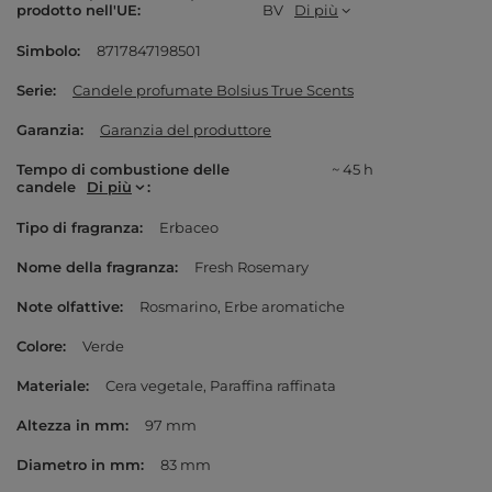
prodotto nell'UE
BV
Di più
Simbolo
8717847198501
Serie
Candele profumate Bolsius True Scents
Garanzia
Garanzia del produttore
Tempo di combustione delle
~ 45 h
candele
Di più
Tipo di fragranza
Erbaceo
Nome della fragranza
Fresh Rosemary
Note olfattive
Rosmarino
Erbe aromatiche
Colore
Verde
Materiale
Cera vegetale
Paraffina raffinata
Altezza in mm
97 mm
Diametro in mm
83 mm