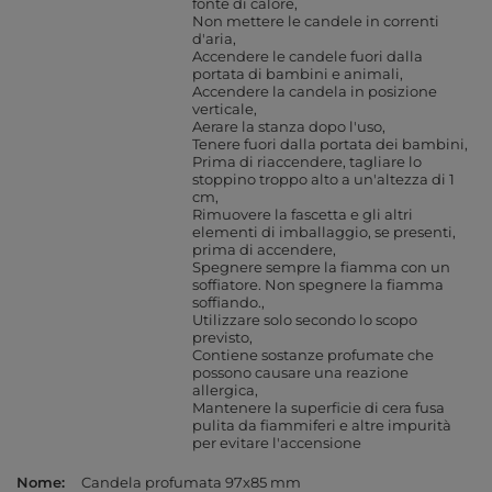
fonte di calore
Non mettere le candele in correnti
d'aria
Accendere le candele fuori dalla
portata di bambini e animali
Accendere la candela in posizione
verticale
Aerare la stanza dopo l'uso
Tenere fuori dalla portata dei bambini
Prima di riaccendere, tagliare lo
stoppino troppo alto a un'altezza di 1
cm
Rimuovere la fascetta e gli altri
elementi di imballaggio, se presenti,
prima di accendere
Spegnere sempre la fiamma con un
soffiatore. Non spegnere la fiamma
soffiando.
Utilizzare solo secondo lo scopo
previsto
Contiene sostanze profumate che
possono causare una reazione
allergica
Mantenere la superficie di cera fusa
pulita da fiammiferi e altre impurità
per evitare l'accensione
Nome
Candela profumata 97x85 mm