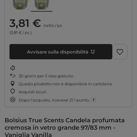
3,81 €
netto
/
pz.
(3,81 € / pc.)
Avvisare sulla disponibilità
30
giorni per il reso gratuito
Questo prodotto non è disponibile in cartoleria
Acquisti sicuri
Dopo l'acquisto, riceverai
21.1 punto.
Bolsius True Scents Candela profumata
cremosa in vetro grande 97/83 mm -
Vaniglia Vanilla