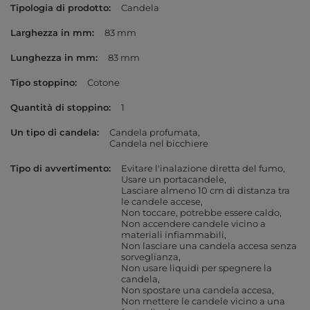
Tipologia di prodotto
Candela
Larghezza in mm
83 mm
Lunghezza in mm
83 mm
Tipo stoppino
Cotone
Quantità di stoppino
1
Un tipo di candela
Candela profumata
Candela nel bicchiere
Tipo di avvertimento
Evitare l'inalazione diretta del fumo
Usare un portacandele
Lasciare almeno 10 cm di distanza tra
le candele accese
Non toccare, potrebbe essere caldo
Non accendere candele vicino a
materiali infiammabili
Non lasciare una candela accesa senza
sorveglianza
Non usare liquidi per spegnere la
candela
Non spostare una candela accesa
Non mettere le candele vicino a una