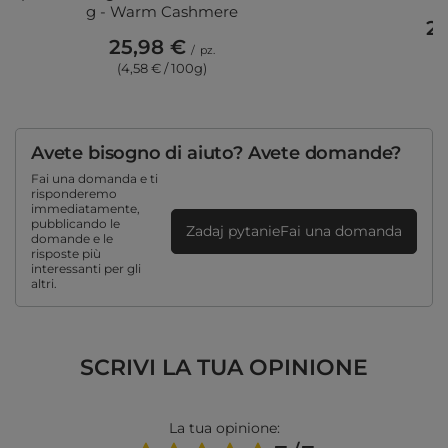
g - Warm Cashmere
2,
25,98 €
(2
/
pz.
(4,58 € / 100g)
Avete bisogno di aiuto? Avete domande?
Fai una domanda e ti
risponderemo
immediatamente,
pubblicando le
Zadaj pytanieFai una domanda
domande e le
risposte più
interessanti per gli
altri.
SCRIVI LA TUA OPINIONE
La tua opinione: