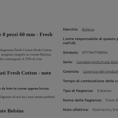
Marchio
Bolsius
e 8 pezzi 60 mm - Fresh
L'ente responsabile di questo 
nell'UE
 fragranza Fresh Cotton Fresh Cotton
Simbolo
8717847198594
o stoppino singolo in cotone.Bolsius
ight contengono il 25% di cera
Serie
Candele profumate Bols
Garanzia
Garanzia del produt
ati Fresh Cotton - note
Tempo di combustione delle c
da letto in cotone appena lavata.
Tipo di fragranza
Erbaceo
 Ognuno di noi ha i suoi aromi preferiti
Nome della fragranza
Fresh 
Note olfattive
Rosmarino
Er
ate Bolsius