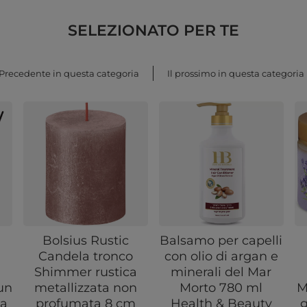
SELEZIONATO PER TE
Precedente in questa categoria
Il prossimo in questa categoria
Bolsius Rustic
Balsamo per capelli
Candela tronco
con olio di argan e
Shimmer rustica
minerali del Mar
un
metallizzata non
Morto 780 ml
M
da
profumata 8 cm
Health & Beauty
g