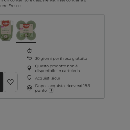
n un contenitore trasparente. Il set contiene 8
one Fresco.
30
giorni per il reso gratuito
Questo prodotto non è
disponibile in cartoleria
Acquisti sicuri
Dopo l'acquisto, riceverai
18.9
punto.