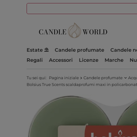
Estate ⛱️
Candele profumate
Candele n
Regali
Accessori
Licenze
Marche
Nu
Tu sei qui:
Pagina iniziale
Candele profumate
Acqu
Bolsius True Scents scaldaprofumi maxi in policarbonat