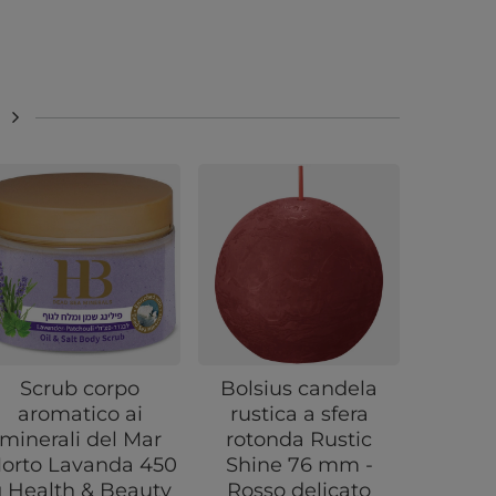
Scrub corpo
Bolsius candela
Cande
aromatico ai
rustica a sfera
profum
minerali del Mar
rotonda Rustic
gran
orto Lavanda 450
Shine 76 mm -
Lemo
 Health & Beauty
Rosso delicato
Purple