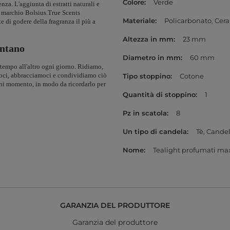
Colore
Verde
za. L'aggiunta di estratti naturali e
del marchio Bolsius.True Scents
Materiale
Policarbonato
Cera
e di godere della fragranza il più a
Altezza in mm
23 mm
ontano
Diametro in mm
60 mm
tempo all'altro ogni giorno. Ridiamo,
moci, abbracciamoci e condividiamo ciò
Tipo stoppino
Cotone
gni momento, in modo da ricordarlo per
Quantità di stoppino
1
Pz in scatola
8
Un tipo di candela
Tè
Candel
Nome
Tealight profumati max
GARANZIA DEL PRODUTTORE
Garanzia del produttore