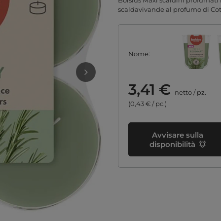
Bolsius Maxi scaldini profumati i
scaldavivande al profumo di Cot
Nome
3,41 €
netto
/
pz.
(0,43 € / pc.)
Avvisare sulla
disponibilità