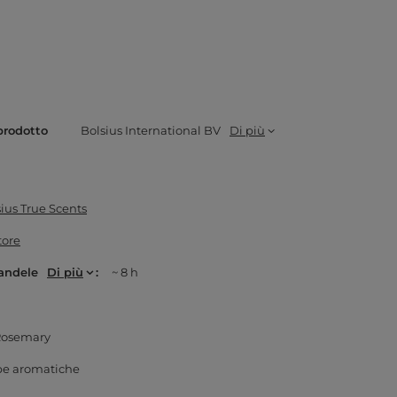
prodotto
Bolsius International BV
Di più
ius True Scents
tore
andele
Di più
~ 8 h
Rosemary
be aromatiche