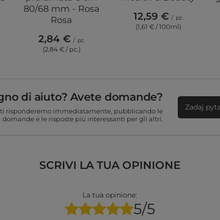
80/68 mm - Rosa
12,59 €
/
pz.
Rosa
(1,61 € / 100ml)
2,84 €
/
pz.
(2,84 € / pc.)
gno di aiuto? Avete domande?
Zadaj pyt
ti risponderemo immediatamente, pubblicando le
domande e le risposte più interessanti per gli altri.
SCRIVI LA TUA OPINIONE
La tua opinione:
5/5