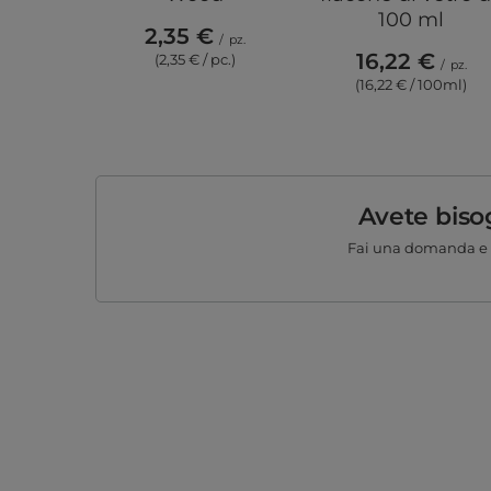
100 ml
2,35 €
/
pz.
16,22 €
(2,35 € / pc.)
/
pz.
(16,22 € / 100ml)
Avete biso
Fai una domanda e 