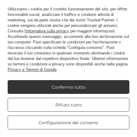
Utilizziamo i cookie per il corretto funzionamento del sito, per offrire
funzionalità social, analizzare il traffico e condurre attività di
marketing, sia da parte nostra che dei nostri Trusted Partner. I
cookie vengono utilizzati anche per personalizzare gli annunci.
Consulta
l'informativa sulla privacy
per maggiori informazioni.
Accettando questo messaggio, acconsenti alla loro archiviazione sul
tuo computer. Puoi specificare le condizioni per l'archiviazione o
l'accesso cliccando sulla scheda "Configura consensi". Puoi
revocare il tuo consenso in qualsiasi momento eliminando i cookie
dal tuo browser dal rispettivo dispositivo finale. Ulteriori informazioni
5 cose da fare a luglio
su termini e condizioni e privacy sono disponibili anche nella pagina
Privacy e Termini di Google
.
Iniziamo le vacanze! La giornata è lunga, la sera
arriva tardi e le temperature incoraggiano a
Confermo tutto
trascorrere del tempo all'aria aperta. Cosa vale la
pena fare a luglio? Scoprire.
Real customers
Rifiuto tutto
Per saperne di più
reviews
4.8
/ 5.0
469 reviews
Configurazione dei consensi