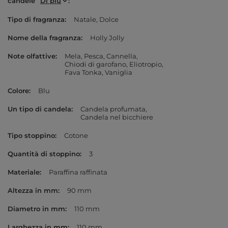
candele
Di più
Tipo di fragranza
Natale
Dolce
Nome della fragranza
Holly Jolly
Note olfattive
Mela
Pesca
Cannella
Chiodi di garofano
Eliotropio
Fava Tonka
Vaniglia
Colore
Blu
Un tipo di candela
Candela profumata
Candela nel bicchiere
Tipo stoppino
Cotone
Quantità di stoppino
3
Materiale
Paraffina raffinata
Altezza in mm
90 mm
Diametro in mm
110 mm
Larghezza in mm
110 mm