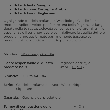
Note di testa: Vaniglia
Note di cuore: Castagne, Ambra
Note di fondo: Foglie verdi
Ogni grande candela profumata Woodbridge Candle è un
modo semplice e veloce per fornire una bella fragranza a lunga
durata nella tua casa. L'elevata concentrazione di aromi, anni di
esperienza e il continuo lavoro per migliorare la qualità dei loro
prodotti hanno trasformato ogni momento trascorso con i
prodotti unici di questo marchio in puro piacere.
Marchio
Woodbridge Candle
L'ente responsabile di questo
Fragrance and Style
prodotto nell'UE
GmbH
Di più
Simbolo
5056758405814
Serie
Candele profumate in vetro Woodbridge
Signature
Garanzia
Garanzia del produttore
Tempo di combustione delle
~ 40 h