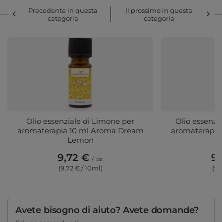
Precedente in questa
Il prossimo in questa
categoria
categoria
Olio essenziale di Limone per
Olio essenzi
aromaterapia 10 ml Aroma Dream
aromaterapia
Lemon
R
9,72 €
9,
/
pz.
(9,72 € / 10ml)
(9,
Avete bisogno di aiuto? Avete domande?