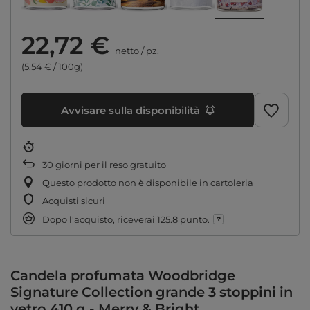
22,72 €
netto
/
pz.
(5,54 € / 100g)
Avvisare sulla disponibilità
30
giorni per il reso gratuito
Questo prodotto non è disponibile in cartoleria
Acquisti sicuri
Dopo l'acquisto, riceverai
125.8 punto.
Candela profumata Woodbridge
Signature Collection grande 3 stoppini in
vetro 410 g - Merry & Bright