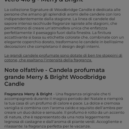
La collezione Signature di Woodbridge Candle è dedicata alle
persone che amano gli splendidi aromi delle candele con loro
indipendentemente dalla stagione. La linea di candele dal
sapore intenso racchiude fragranze ispirate alle stagioni, che
permettono di creare un'atmosfera unica che enfatizza
perfettamente il paesaggio fuori dalla finestra. La finitura
accattivante si basa su etichette colorate che, combinate con un
elegante coperchio dorato, trasformano le candele in bellissime
decorazioni che completano il design degli interni.
Le grandi candele profumate sono dotate di ben tre stoppini di
cotone, che esaltano l'intensità della fragranza.
Note olfattive - Candela profumata
grande Merry & Bright Woodbridge
Candle
Fragranza Merry & Bright
- Una fragranza originale che ti
accompagnerà durante il magico periodo del Natale e riempirà
la tua casa di un profumo di calore e pace. La dolce e cremosa
vaniglia si combina con l'aroma caldo e squisito dell'ambra per
creare un duo dolce e sensuale. Il profumo è rotto da un accento
di natura, che è rappresentato da una nota leggermente
legnosa di castagne e dall'aroma di piante verdi. Accogliente e
rilassante: la fragranza perfetta per le vacanze.