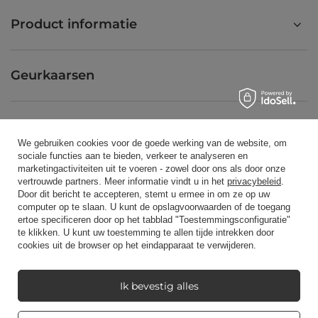
Product informatie
Geurkaarsen
Snelkoppeling
We gebruiken cookies voor de goede werking van de website, om
sociale functies aan te bieden, verkeer te analyseren en
marketingactiviteiten uit te voeren - zowel door ons als door onze
Blog
vertrouwde partners. Meer informatie vindt u in het
privacybeleid
.
Door dit bericht te accepteren, stemt u ermee in om ze op uw
computer op te slaan. U kunt de opslagvoorwaarden of de toegang
ertoe specificeren door op het tabblad "Toestemmingsconfiguratie"
te klikken. U kunt uw toestemming te allen tijde intrekken door
cookies uit de browser op het eindapparaat te verwijderen.
+48512350052
shop@candleworld.eu
Candle World
,
Tarnowska 23/2
,
61-323
Poznań
Ik bevestig alles