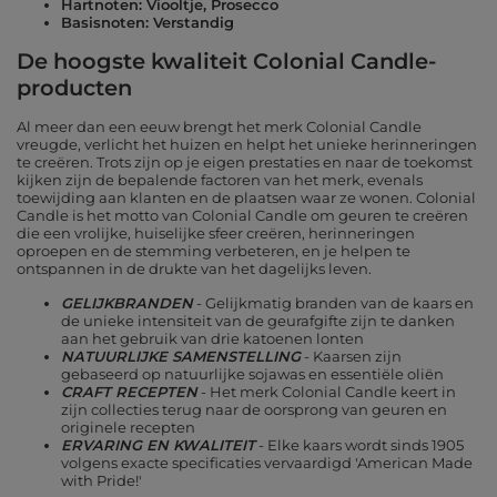
Hartnoten: Viooltje, Prosecco
Basisnoten: Verstandig
De hoogste kwaliteit Colonial Candle-
producten
Al meer dan een eeuw brengt het merk Colonial Candle
vreugde, verlicht het huizen en helpt het unieke herinneringen
te creëren. Trots zijn op je eigen prestaties en naar de toekomst
kijken zijn de bepalende factoren van het merk, evenals
toewijding aan klanten en de plaatsen waar ze wonen. Colonial
Candle is het motto van Colonial Candle om geuren te creëren
die een vrolijke, huiselijke sfeer creëren, herinneringen
oproepen en de stemming verbeteren, en je helpen te
ontspannen in de drukte van het dagelijks leven.
GELIJKBRANDEN
- Gelijkmatig branden van de kaars en
de unieke intensiteit van de geurafgifte zijn te danken
aan het gebruik van drie katoenen lonten
NATUURLIJKE SAMENSTELLING
- Kaarsen zijn
gebaseerd op natuurlijke sojawas en essentiële oliën
CRAFT RECEPTEN
- Het merk Colonial Candle keert in
zijn collecties terug naar de oorsprong van geuren en
originele recepten
ERVARING EN KWALITEIT
- Elke kaars wordt sinds 1905
volgens exacte specificaties vervaardigd 'American Made
with Pride!'