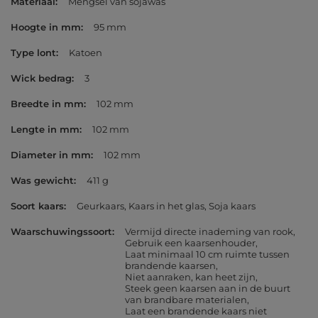
Materiaal
Mengsel van sojawas
Hoogte in mm
95 mm
Type lont
Katoen
Wick bedrag
3
Breedte in mm
102 mm
Lengte in mm
102 mm
Diameter in mm
102 mm
Was gewicht
411 g
Soort kaars
Geurkaars
Kaars in het glas
Soja kaars
Waarschuwingssoort
Vermijd directe inademing van rook
Gebruik een kaarsenhouder
Laat minimaal 10 cm ruimte tussen
brandende kaarsen
Niet aanraken, kan heet zijn
Steek geen kaarsen aan in de buurt
van brandbare materialen
Laat een brandende kaars niet