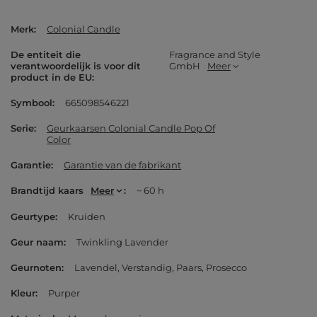
Merk
Colonial Candle
De entiteit die
Fragrance and Style
verantwoordelijk is voor dit
GmbH
Meer
product in de EU
Symbool
665098546221
Serie
Geurkaarsen Colonial Candle Pop Of
Color
Garantie
Garantie van de fabrikant
Brandtijd kaars
Meer
~ 60 h
Geurtype
Kruiden
Geur naam
Twinkling Lavender
Geurnoten
Lavendel
Verstandig
Paars
Prosecco
Kleur
Purper