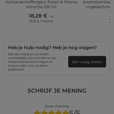
Italiaanse stoffengeur Petali di Peonia
boomstamkaars r
Horomia 250 ml
ongeparfumeer
R
18,28 €
/
st.
3
(7,31 € / 100ml)
(3
Heb je hulp nodig? Heb je nog vragen?
Stel een vraag en we zullen
onmiddellijk antwoorden en de
Een vraag stellen
meest interessante vragen en
antwoorden voor anderen
publiceren.
SCHRIJF JE MENING
Jouw mening:
5/5