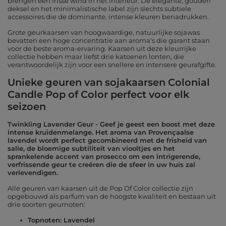
brengen een frisse wind in het interieur. De elegante, gouden
deksel en het minimalistische label zijn slechts subtiele
accessoires die de dominante, intense kleuren benadrukken.
Grote geurkaarsen van hoogwaardige, natuurlijke sojawas
bevatten een hoge concentratie aan aroma's die garant staan ​​
voor de beste aroma-ervaring. Kaarsen uit deze kleurrijke
collectie hebben maar liefst drie katoenen lonten, die
verantwoordelijk zijn voor een snellere en intensere geurafgifte.
Unieke geuren van sojakaarsen Colonial
Candle Pop of Color perfect voor elk
seizoen
Twinkling Lavender Geur - Geef je geest een boost met deze
intense kruidenmelange. Het aroma van Provençaalse
lavendel wordt perfect gecombineerd met de frisheid van
salie, de bloemige subtiliteit van viooltjes en het
sprankelende accent van prosecco om een ​​intrigerende,
verfrissende geur te creëren die de sfeer in uw huis zal
verlevendigen.
Alle geuren van kaarsen uit de Pop Of Color collectie zijn
opgebouwd als parfum van de hoogste kwaliteit en bestaan ​​uit
drie soorten geurnoten:
Topnoten: Lavendel