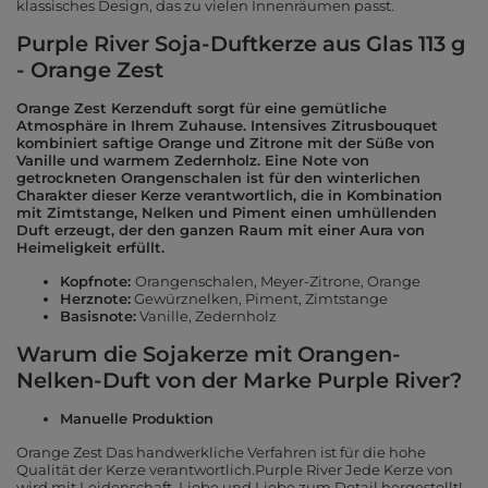
klassisches Design, das zu vielen Innenräumen passt.
Purple River Soja-Duftkerze aus Glas 113 g
- Orange Zest
Orange Zest Kerzenduft sorgt für eine gemütliche
Atmosphäre in Ihrem Zuhause. Intensives Zitrusbouquet
kombiniert saftige Orange und Zitrone mit der Süße von
Vanille und warmem Zedernholz. Eine Note von
getrockneten Orangenschalen ist für den winterlichen
Charakter dieser Kerze verantwortlich, die in Kombination
mit Zimtstange, Nelken und Piment einen umhüllenden
Duft erzeugt, der den ganzen Raum mit einer Aura von
Heimeligkeit erfüllt.
Kopfnote:
Orangenschalen, Meyer-Zitrone, Orange
Herznote:
Gewürznelken, Piment, Zimtstange
Basisnote:
Vanille, Zedernholz
Warum die Sojakerze mit Orangen-
Nelken-Duft von der Marke Purple River?
Manuelle Produktion
Orange Zest Das handwerkliche Verfahren ist für die hohe
Qualität der Kerze verantwortlich.Purple River Jede Kerze von
wird mit Leidenschaft, Liebe und Liebe zum Detail hergestellt!