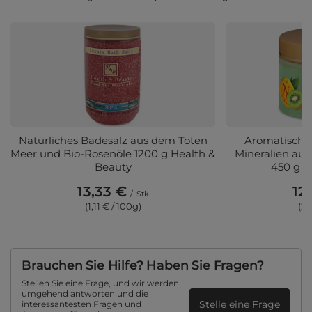
Natürliches Badesalz aus dem Toten
Aromatisches
Meer und Bio-Rosenöle 1200 g Health &
Mineralien au
Beauty
450 g H
13,33 €
12
/
Stk
(1,11 € / 100g)
(2,
Brauchen Sie Hilfe? Haben Sie Fragen?
Stellen Sie eine Frage, und wir werden
umgehend antworten und die
Stelle eine Frage
interessantesten Fragen und