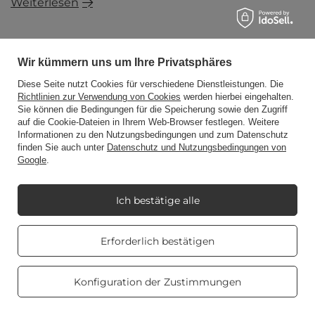
Weiterlesen
Wir kümmern uns um Ihre Privatsphäres
NEWSLETTER
Diese Seite nutzt Cookies für verschiedene Dienstleistungen. Die
Richtlinien zur Verwendung von Cookies
werden hierbei eingehalten.
Sie können die Bedingungen für die Speicherung sowie den Zugriff
auf die Cookie-Dateien in Ihrem Web-Browser festlegen. Weitere
Abonnieren Sie den Newsletter und profitieren Sie von
Informationen zu den Nutzungsbedingungen und zum Datenschutz
einzigartigen Aktionen, Angeboten und Rabattcodes!
finden Sie auch unter
Datenschutz und Nutzungsbedingungen von
Google
.
Geben Sie Ihren Vornamen ein
Ich bestätige alle
Geben Sie Ihre E-Mail
Real customers
Erforderlich bestätigen
reviews
4.8
/ 5.0
Ich willige in die Verarbeitung meiner
personenbezogenen Daten (E-Mail-Adresse) zum
469 reviews
Konfiguration der Zustimmungen
Zweck der Zusendung eines Newsletters mit
kommerziellen Informationen (Marketing) ein.
Mehr lesen unter
Datenschutz.