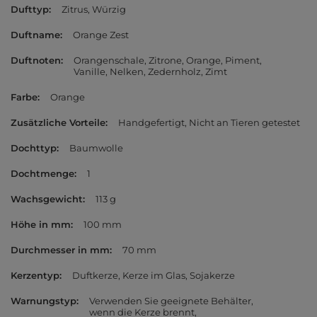
Dufttyp
Zitrus
Würzig
Duftname
Orange Zest
Duftnoten
Orangenschale
Zitrone
Orange
Piment
Vanille
Nelken
Zedernholz
Zimt
Farbe
Orange
Zusätzliche Vorteile
Handgefertigt
Nicht an Tieren getestet
Dochttyp
Baumwolle
Dochtmenge
1
Wachsgewicht
113 g
Höhe in mm
100 mm
Durchmesser in mm
70 mm
Kerzentyp
Duftkerze
Kerze im Glas
Sojakerze
Warnungstyp
Verwenden Sie geeignete Behälter,
wenn die Kerze brennt