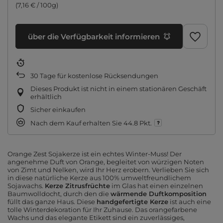
(7,16 € / 100g)
über die Verfügbarkeit informieren
30
Tage für kostenlose Rücksendungen
Dieses Produkt ist nicht in einem stationären Geschäft
erhältlich
Sicher einkaufen
Nach dem Kauf erhalten Sie
44.8 Pkt.
Orange Zest Sojakerze ist ein echtes Winter-Muss! Der
angenehme Duft von Orange, begleitet von würzigen Noten
von Zimt und Nelken, wird Ihr Herz erobern. Verlieben Sie sich
in diese natürliche Kerze aus 100% umweltfreundlichem
Sojawachs.
Kerze Zitrusfrüchte
im Glas hat einen einzelnen
Baumwolldocht, durch den die
wärmende Duftkomposition
füllt das ganze Haus. Diese
handgefertigte Kerze
ist auch eine
tolle Winterdekoration für Ihr Zuhause. Das orangefarbene
Wachs und das elegante Etikett sind ein zuverlässiges,