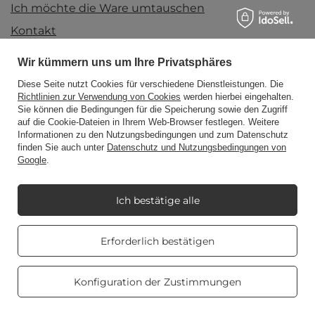
Ich möchte die Ware umtauschen
Kontakt
Wir kümmern uns um Ihre Privatsphäres
Konto
Diese Seite nutzt Cookies für verschiedene Dienstleistungen. Die
Richtlinien zur Verwendung von Cookies
werden hierbei eingehalten.
Sie können die Bedingungen für die Speicherung sowie den Zugriff
auf die Cookie-Dateien in Ihrem Web-Browser festlegen. Weitere
Informationen
Informationen zu den Nutzungsbedingungen und zum Datenschutz
finden Sie auch unter
Datenschutz und Nutzungsbedingungen von
Google
.
Mein Candle World
Ich bestätige alle
Produktinformation
Real customers
Erforderlich bestätigen
reviews
4.8
/ 5.0
469 reviews
Konfiguration der Zustimmungen
Duftkerzen