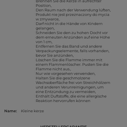
Brennen Sie die Kerze in aufrechter
Position
Den Raum nach der Verwendung lüften
Produkt nie jest przeznaczony do mycia
w zmywarce
Darf nicht in die Hände von Kindern
gelangen
Schneiden Sie den zu hohen Docht vor
dem erneuten Anzünden auf eine Höhe
von 1 cm
Entfernen Sie das Band und andere
Verpackungselemente, falls vorhanden,
bevor Sie anzünden
Löschen Sie die Flamme immer mit
einem Flammenlöscher. Pusten Sie die
Flamme nicht aus.
Nur wie vorgesehen verwenden
Halten Sie die geschmolzene
Wachsoberfläche frei von Streichhölzern
und anderen Verunreinigungen, um
eine Entzündung zu vermeiden
Enthält Duftstoffe, die eine allergische
Reaktion hervorrufen können
Name
Kleine kerze