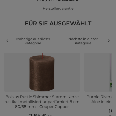
HERSTELLERGARANTIE
Herstellergarantie
FÜR SIE AUSGEWÄHLT
Vorherige aus dieser
Nächste in dieser
Kategorie
Kategorie
Bolsius Rustic Shimmer Stamm Kerze
Purple River d
rustikal metallisiert unparfümiert 8 cm
Aloe in eine
80/68 mm - Copper Copper
16
2,84 €