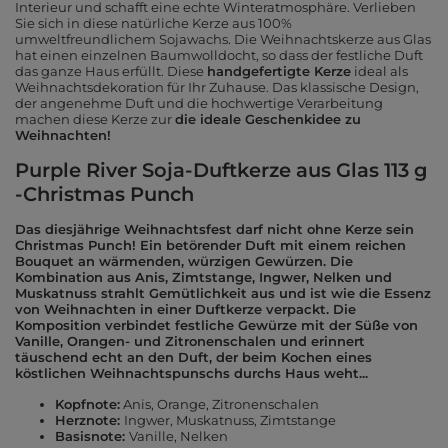
Interieur und schafft eine echte Winteratmosphäre. Verlieben
Sie sich in diese natürliche Kerze aus 100%
umweltfreundlichem Sojawachs. Die Weihnachtskerze aus Glas
hat einen einzelnen Baumwolldocht, so dass der festliche Duft
das ganze Haus erfüllt. Diese
handgefertigte Kerze
ideal als
Weihnachtsdekoration für Ihr Zuhause. Das klassische Design,
der angenehme Duft und die hochwertige Verarbeitung
machen diese Kerze zur
die ideale Geschenkidee zu
Weihnachten!
Purple River Soja-Duftkerze aus Glas 113 g
-Christmas Punch
Das diesjährige Weihnachtsfest darf nicht ohne Kerze sein
Christmas Punch! Ein betörender Duft mit einem reichen
Bouquet an wärmenden, würzigen Gewürzen. Die
Kombination aus Anis, Zimtstange, Ingwer, Nelken und
Muskatnuss strahlt Gemütlichkeit aus und ist wie die Essenz
von Weihnachten in einer Duftkerze verpackt. Die
Komposition verbindet festliche Gewürze mit der Süße von
Vanille, Orangen- und Zitronenschalen und erinnert
täuschend echt an den Duft, der beim Kochen eines
köstlichen Weihnachtspunschs durchs Haus weht...
Kopfnote:
Anis, Orange, Zitronenschalen
Herznote:
Ingwer, Muskatnuss, Zimtstange
Basisnote:
Vanille, Nelken