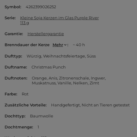
Symbol
4262399026252
Serie
Kleine Soja Kerzen im Glas Purple River
113 g
Garantie
Herstellergarantie
Brenndauer der Kerze
Mehr
~ 40 h
Dufttyp
Würzig
Weihnachtsfeiertage
Süss
Duftname
Christmas Punch
Duftnoten
Orange
Anis
Zitronenschale
Ingwer
Muskatnuss
Vanille
Nelken
Zimt
Farbe
Rot
Zusätzliche Vorteile
Handgefertigt
Nicht an Tieren getestet
Dochttyp
Baumwolle
Dochtmenge
1