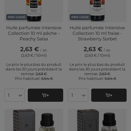
PRIX CASSÉ
PRIX CASSÉ
Huile parfumée Intensive
Huile parfumée Intensive
Collection 10 ml pêche -
Collection 10 ml fraise -
Peachy Salsa
Strawberry Sorbet
2,63 €
2,63 €
/
pc.
/
pc.
(2,63 € / 10ml
)
(2,63 € / 10ml
)
Le prix le plus bas du produit
Le prix le plus bas du produit
dans les 30 jours précédant la
dans les 30 jours précédant la
remise:
2,63 €
remise:
2,63 €
Prix ​​habituel:
5,64 €
Prix ​​habituel:
5,64 €
Quantité de produits
Quantité de produits