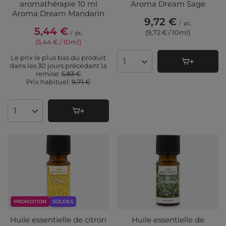
aromathérapie 10 ml
Aroma Dream Sage
Aroma Dream Mandarin
9,72 €
/
pc.
5,44 €
(9,72 € / 10ml
)
/
pc.
(5,44 € / 10ml
)
Le prix le plus bas du produit
Quantité de produits
dans les 30 jours précédant la
remise:
5,83 €
Prix ​​habituel:
9,71 €
Quantité de produits
PROMOTION
SOLDES
Huile essentielle de citron
Huile essentielle de