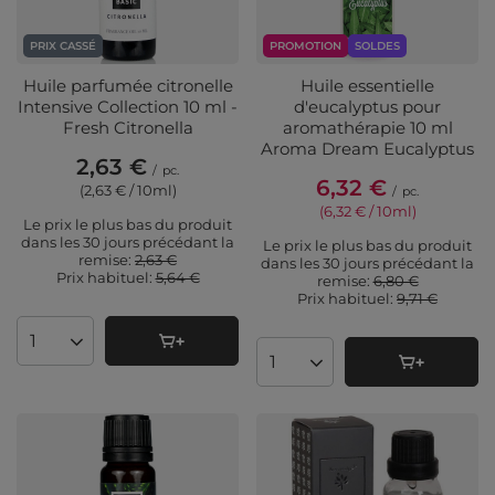
PRIX CASSÉ
PROMOTION
SOLDES
Huile parfumée citronelle
Huile essentielle
Intensive Collection 10 ml -
d'eucalyptus pour
Fresh Citronella
aromathérapie 10 ml
Aroma Dream Eucalyptus
2,63 €
/
pc.
6,32 €
(2,63 € / 10ml
)
/
pc.
(6,32 € / 10ml
)
Le prix le plus bas du produit
dans les 30 jours précédant la
Le prix le plus bas du produit
remise:
2,63 €
dans les 30 jours précédant la
Prix ​​habituel:
5,64 €
remise:
6,80 €
Prix ​​habituel:
9,71 €
Quantité de produits
Quantité de produits