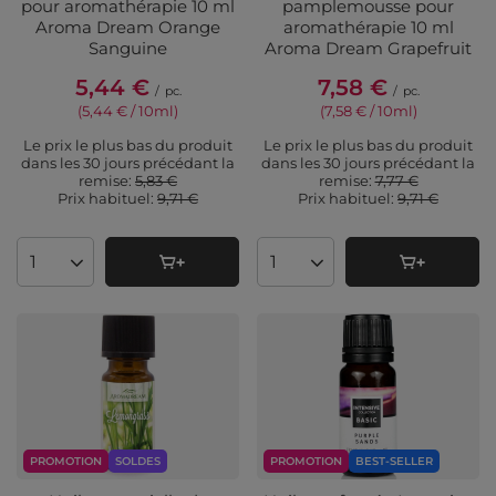
pour aromathérapie 10 ml
pamplemousse pour
Aroma Dream Orange
aromathérapie 10 ml
Sanguine
Aroma Dream Grapefruit
5,44 €
7,58 €
/
pc.
/
pc.
(5,44 € / 10ml
)
(7,58 € / 10ml
)
Le prix le plus bas du produit
Le prix le plus bas du produit
dans les 30 jours précédant la
dans les 30 jours précédant la
remise:
5,83 €
remise:
7,77 €
Prix ​​habituel:
9,71 €
Prix ​​habituel:
9,71 €
Quantité de produits
Quantité de produits
PROMOTION
SOLDES
PROMOTION
BEST-SELLER