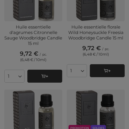
Huile essentielle
Huile essentielle florale
d'agrumes Citronnelle
Wild Honeysuckle Freesia
Sauge Woodbridge Candle
Woodbridge Candle 15 ml
15 ml
9,72 €
/
pc.
9,72 €
(6,48 € / 10ml
)
/
pc.
(6,48 € / 10ml
)
Quantité de produits
Quantité de produits
PROMOTION
SOLDES