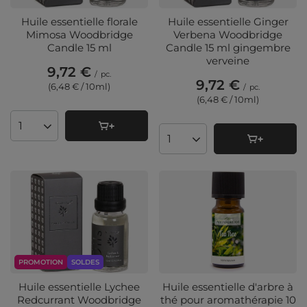
Huile essentielle florale
Huile essentielle Ginger
Mimosa Woodbridge
Verbena Woodbridge
Candle 15 ml
Candle 15 ml gingembre
verveine
9,72 €
/
pc.
9,72 €
(6,48 € / 10ml
)
/
pc.
(6,48 € / 10ml
)
Quantité de produits
Quantité de produits
PROMOTION
SOLDES
Huile essentielle Lychee
Huile essentielle d'arbre à
Redcurrant Woodbridge
thé pour aromathérapie 10