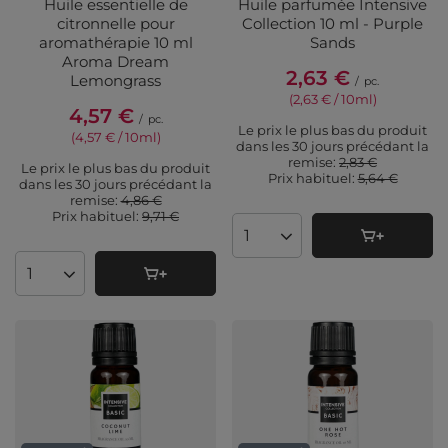
Huile essentielle de
Huile parfumée Intensive
citronnelle pour
Collection 10 ml - Purple
aromathérapie 10 ml
Sands
Aroma Dream
2,63 €
Lemongrass
/
pc.
(2,63 € / 10ml
)
4,57 €
/
pc.
Le prix le plus bas du produit
(4,57 € / 10ml
)
dans les 30 jours précédant la
remise:
2,83 €
Le prix le plus bas du produit
Prix ​​habituel:
5,64 €
dans les 30 jours précédant la
remise:
4,86 €
Prix ​​habituel:
9,71 €
Quantité de produits
Quantité de produits