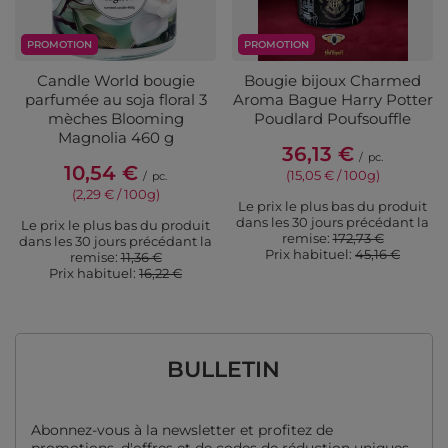
PROMOTION
PROMOTION
Candle World bougie
Bougie bijoux Charmed
parfumée au soja floral 3
Aroma Bague Harry Potter
mèches Blooming
Poudlard Poufsouffle
Magnolia 460 g
36,13 €
/
pc.
10,54 €
(15,05 € / 100g)
/
pc.
(2,29 € / 100g)
Le prix le plus bas du produit
dans les 30 jours précédant la
Le prix le plus bas du produit
remise:
172,73 €
dans les 30 jours précédant la
Prix ​​habituel:
45,16 €
remise:
11,36 €
Prix ​​habituel:
16,22 €
BULLETIN
Abonnez-vous à la newsletter et profitez de