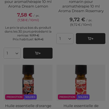
pour aromathérapie 10 ml
romarin pour
Aroma Dream Lemon
aromathérapie 10 ml
Aroma Dream Rosemary
7,58 €
/
pc.
9,72 €
(7,58 € / 10ml
)
/
pc.
(9,72 € / 10ml
)
Le prix le plus bas du produit
dans les 30 jours précédant la
remise:
7,77 €
Prix ​​habituel:
9,71 €
Quantité de produits
Quantité de produits
PROMOTION
SOLDES
PROMOTION
SOLDES
Huile essentielle d'orange
Huile essentielle de