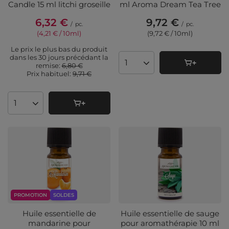
Candle 15 ml litchi groseille
ml Aroma Dream Tea Tree
6,32 €
9,72 €
/
pc.
/
pc.
(4,21 € / 10ml
)
(9,72 € / 10ml
)
Le prix le plus bas du produit
dans les 30 jours précédant la
remise:
6,80 €
Quantité de produits
Prix ​​habituel:
9,71 €
Quantité de produits
PROMOTION
SOLDES
Huile essentielle de
Huile essentielle de sauge
mandarine pour
pour aromathérapie 10 ml