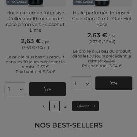
PRIX CASSÉ
PRIX CASSÉ
Huile parfumée Intensive
Huile parfumée Intensive
Collection 10 ml noix de
Collection 10 ml - One Hot
coco citron vert - Coconut
Rose
Lime
2,63 €
/
pc.
2,63 €
(2,63 € / 10ml
)
/
pc.
(2,63 € / 10ml
)
Le prix le plus bas du produit
dans les 30 jours précédant la
Le prix le plus bas du produit
remise:
2,63 €
dans les 30 jours précédant la
Prix ​​habituel:
5,64 €
remise:
2,63 €
Prix ​​habituel:
5,64 €
Quantité de produits
Quantité de produits
1
2
Suivant
NOS BEST-SELLERS