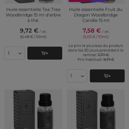
Huile essentielle Tea Tree
Huile essentielle Fruit du
Woodbridge 15 ml d'arbre
Dragon Woodbridge
à thé.
Candle 15 ml
9,72 €
7,58 €
/
pc.
/
pc.
(6,48 € / 10ml
)
(5,05 € / 10ml
)
Le prix le plus bas du produit
dans les 30 jours précédant la
remise:
7,77 €
Quantité de produits
Prix ​​habituel:
9,71 €
Quantité de produits