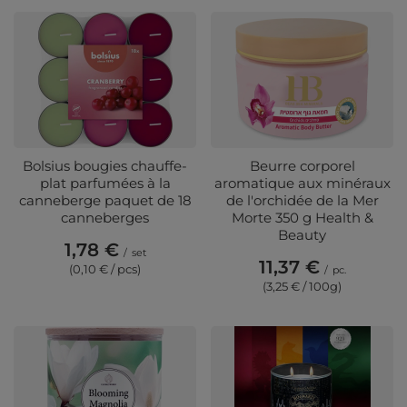
Bolsius bougies chauffe-
Beurre corporel
plat parfumées à la
aromatique aux minéraux
canneberge paquet de 18
de l'orchidée de la Mer
canneberges
Morte 350 g Health &
Beauty
1,78 €
/
set
11,37 €
(0,10 € / pcs)
/
pc.
(3,25 € / 100g)