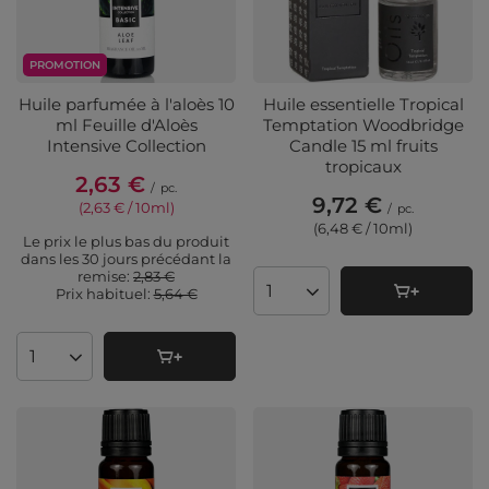
PROMOTION
Huile parfumée à l'aloès 10
Huile essentielle Tropical
ml Feuille d'Aloès
Temptation Woodbridge
Intensive Collection
Candle 15 ml fruits
tropicaux
2,63 €
/
pc.
9,72 €
(2,63 € / 10ml
)
/
pc.
(6,48 € / 10ml
)
Le prix le plus bas du produit
dans les 30 jours précédant la
remise:
2,83 €
Prix ​​habituel:
5,64 €
Quantité de produits
Quantité de produits