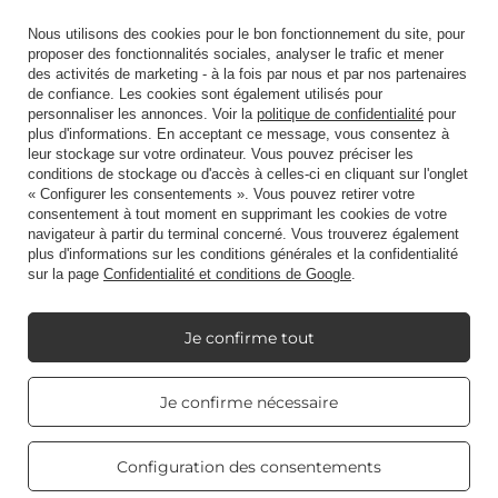
Ordres
Nous utilisons des cookies pour le bon fonctionnement du site, pour
proposer des fonctionnalités sociales, analyser le trafic et mener
Statut de la commande
des activités de marketing - à la fois par nous et par nos partenaires
de confiance. Les cookies sont également utilisés pour
Suivi des expéditions
personnaliser les annonces. Voir la
politique de confidentialité
pour
Je veux faire une réclamation sur le produit
plus d'informations. En acceptant ce message, vous consentez à
leur stockage sur votre ordinateur. Vous pouvez préciser les
Je veux retourner un produit
conditions de stockage ou d'accès à celles-ci en cliquant sur l'onglet
« Configurer les consentements ». Vous pouvez retirer votre
Je veux échanger un produit
consentement à tout moment en supprimant les cookies de votre
navigateur à partir du terminal concerné. Vous trouverez également
Prendre contact
plus d'informations sur les conditions générales et la confidentialité
sur la page
Confidentialité et conditions de Google
.
Compte
Je confirme tout
Real customers
Règlements
Je confirme nécessaire
reviews
4.8
/ 5.0
469 reviews
Configuration des consentements
Mon Candle World