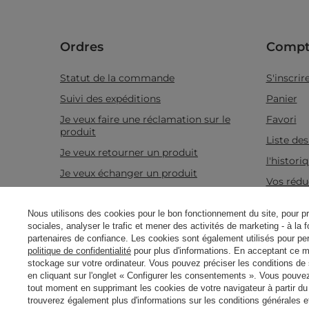
Ordres
Compt
Statut de la commande
S'inscrir
Suivi des expéditions
Panier
Je veux faire une réclamation sur le
Favori
produit
Liste de
Je veux retourner un produit
l'histor
Je veux échanger un produit
Vos rédu
Prendre contact
Bulletin
Nous utilisons des cookies pour le bon fonctionnement du site, pour p
sociales, analyser le trafic et mener des activités de marketing - à la 
partenaires de confiance. Les cookies sont également utilisés pour per
politique de confidentialité
Information sur le produit
pour plus d'informations. En acceptant ce 
Bougi
Real customers
reviews
stockage sur votre ordinateur. Vous pouvez préciser les conditions de
4.8
/ 5.0
en cliquant sur l'onglet « Configurer les consentements ». Vous pouve
Candle World Blog
tout moment en supprimant les cookies de votre navigateur à partir d
469 reviews
trouverez également plus d'informations sur les conditions générales et 
Guide d'achat des bougies