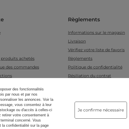
e
Règlements
e
Informations sur le magasin
Livraison
Vérifiez votre liste de favoris
s produits achetés
Règlements
ique des commandes
Politique de confidentialité
ctions
Résiliation du contrat
Gérer les cookies
roposer des fonctionnalités
fois par nous et par nos
sonnaliser les annonces. Voir la
message, vous consentez à leur
es parfumées
Raccourci
Je confirme nécessaire
 stockage ou d'accès à celles-ci
z retirer votre consentement à
Bougies de soja
u terminal concerné. Vous
la confidentialité sur la page
Bougies Candle World