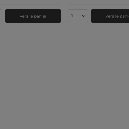
Vers le panier
Vers le pani
té de produits
Quantité de produits