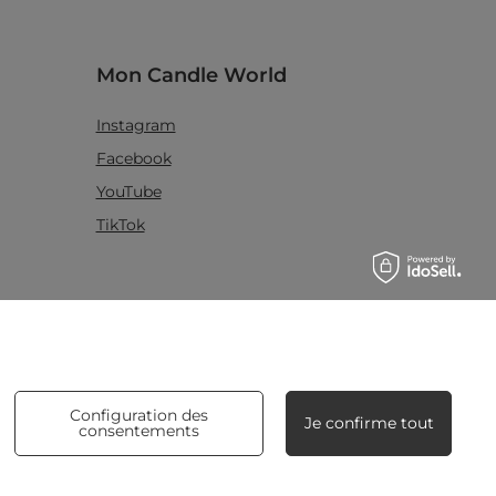
Mon Candle World
Instagram
Facebook
YouTube
TikTok
Blog
Configuration des
Je confirme tout
consentements
5 façons de brûler votre bougie
uniformément