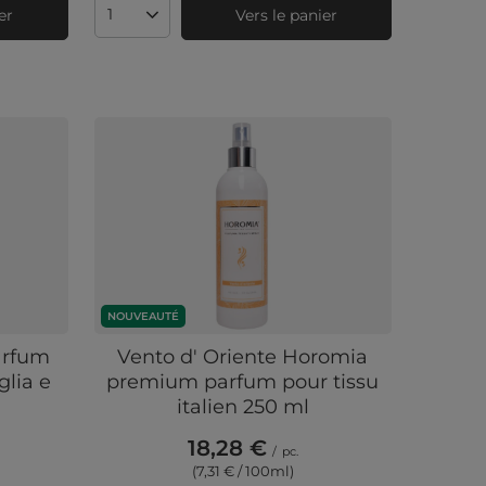
er
Vers le panier
Quantité de produits
NOUVEAUTÉ
arfum
Vento d' Oriente Horomia
glia e
premium parfum pour tissu
italien 250 ml
18,28 €
/
pc.
(7,31 € / 100ml
)