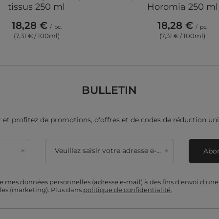
tissus 250 ml
Horomia 250 ml
18,28 €
18,28 €
/
pc.
/
pc.
(7,31 € / 100ml)
(7,31 € / 100ml)
BULLETIN
et profitez de promotions, d'offres et de codes de réduction uni
Veuillez saisir votre adresse e-mail
Abon
de mes données personnelles (adresse e-mail) à des fins d'envoi d'un
es (marketing). Plus dans
politique de confidentialité.