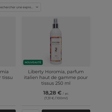
echercher une expression
NOUVEAUTÉ
omia
Liberty Horomia, parfum
 tissu
italien haut de gamme pour
tissus 250 ml
18,28 €
/
pc.
(7,31 € / 100ml
)