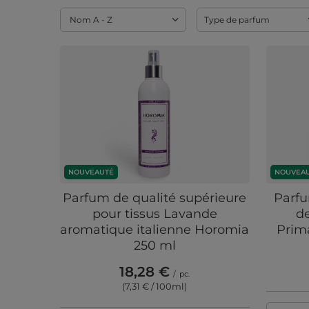
Modifier le tri
Nom A - Z
Type de parfum
NOUVEAUTÉ
NOUVEA
Parfum de qualité supérieure
Parfu
pour tissus Lavande
d
aromatique italienne Horomia
Prim
250 ml
18,28 €
/
pc.
(7,31 € / 100ml
)