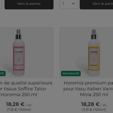
Vers le panier
Vers le pani
té de produits
Quantité de produits
UTÉ
NOUVEAUTÉ
 de qualité supérieure
Horomia premium p
r tissus Soffice Talco
pour tissu italien Vani
Horomia 250 ml
Mirra 250 ml
18,28 €
18,28 €
/
pc.
/
pc.
(7,31 € / 100ml
)
(7,31 € / 100ml
)