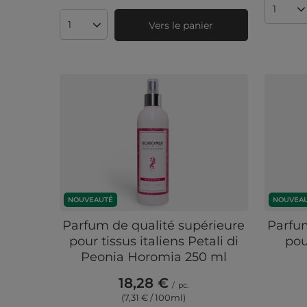
Quanti
Vers le panier
Quantité de produits
NOUVEAUTÉ
NOUVEA
Parfum de qualité supérieure
Parfum
pour tissus italiens Petali di
pou
Peonia Horomia 250 ml
18,28 €
/
pc.
(7,31 € / 100ml
)