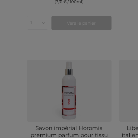
(7,31 € / 100ml
)
Vers le panier
Quantité de produits
Savon impérial Horomia
Lib
premium parfum pour tissu
itali