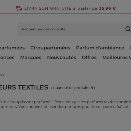
LIVRAISON GRATUITE
à partir de 35,96 €
parfumées
Cires parfumées
Parfum d'ambiance
cences
Marques
Nouveautés
Offres
Meilleures 
les
EURS TEXTILES
( quantité de produits:
9
)
’un assouplissant parfumé. C’est alors que les parfums textiles profe
ments. Vous pouvez utiliser des parfums pour tissus pour rafraîchir pra