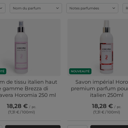
Nom du parfum
Notes parfumées
R
UTÉ
NOUVEAUTÉ
m de tissu italien haut
Savon impérial Hor
e gamme Brezza di
premium parfum pour
avera Horomia 250 ml
italien 250ml
18,28 €
18,28 €
/
pc.
/
pc.
(7,31 € / 100ml
)
(7,31 € / 100ml
)