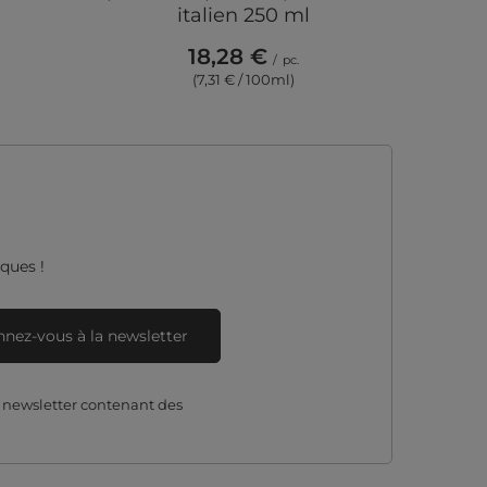
italien 250 ml
18,28 €
/
pc.
(7,31 € / 100ml)
ques !
nez-vous à la newsletter
e newsletter contenant des