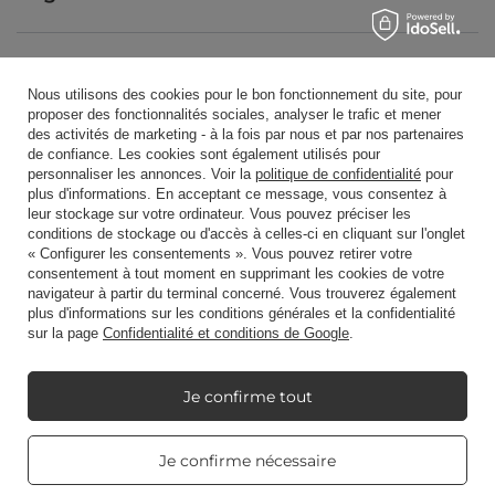
Mon Candle World
Nous utilisons des cookies pour le bon fonctionnement du site, pour
proposer des fonctionnalités sociales, analyser le trafic et mener
des activités de marketing - à la fois par nous et par nos partenaires
Information sur le produit
de confiance. Les cookies sont également utilisés pour
personnaliser les annonces. Voir la
politique de confidentialité
pour
plus d'informations. En acceptant ce message, vous consentez à
leur stockage sur votre ordinateur. Vous pouvez préciser les
Bougies parfumées
conditions de stockage ou d'accès à celles-ci en cliquant sur l'onglet
« Configurer les consentements ». Vous pouvez retirer votre
consentement à tout moment en supprimant les cookies de votre
navigateur à partir du terminal concerné. Vous trouverez également
Raccourci
plus d'informations sur les conditions générales et la confidentialité
sur la page
Confidentialité et conditions de Google
.
Blog
Je confirme tout
Real customers
Je confirme nécessaire
reviews
4.8
/ 5.0