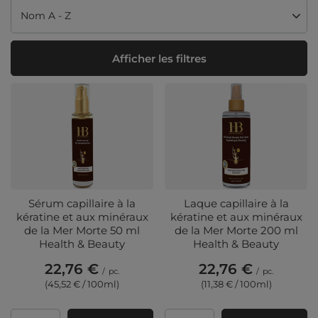
Modifier le tri
Nom A - Z
Afficher les filtres
Sérum capillaire à la
Laque capillaire à la
kératine et aux minéraux
kératine et aux minéraux
de la Mer Morte 50 ml
de la Mer Morte 200 ml
Health & Beauty
Health & Beauty
22,76 €
22,76 €
/
pc.
/
pc.
(45,52 € / 100ml
)
(11,38 € / 100ml
)