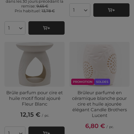
dans les 30 jours précédant la
remise:
9,65 €
Prix ​​habituel:
13,78 €
Quantité de produits
Quantité de produits
PROMOTION
SOLDES
Brûle parfum pour cire et
Brûleur parfumé en
huile motif floral ajouré
céramique blanche pour
Fleur Blanc
cire et huile ajourée
élégant Candle Brothers
12,15 €
Lucent
/
pc.
6,80 €
/
pc.