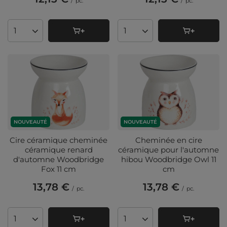
/
pc.
/
pc.
Quantité de produits
Quantité de produits
NOUVEAUTÉ
NOUVEAUTÉ
Cire céramique cheminée
Cheminée en cire
céramique renard
céramique pour l'automne
d'automne Woodbridge
hibou Woodbridge Owl 11
Fox 11 cm
cm
13,78 €
13,78 €
/
pc.
/
pc.
Quantité de produits
Quantité de produits