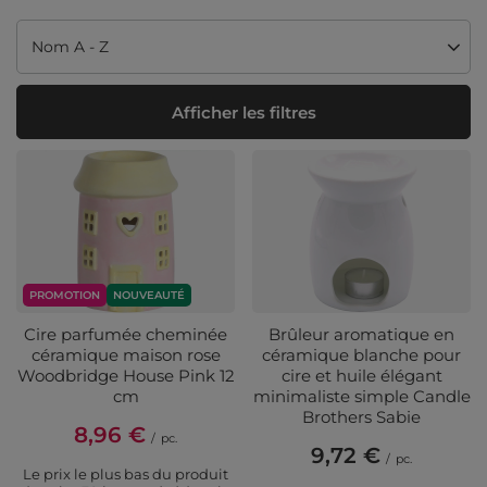
Modifier le tri
Nom A - Z
Afficher les filtres
PROMOTION
NOUVEAUTÉ
Cire parfumée cheminée
Brûleur aromatique en
céramique maison rose
céramique blanche pour
Woodbridge House Pink 12
cire et huile élégant
cm
minimaliste simple Candle
Brothers Sabie
8,96 €
/
pc.
9,72 €
/
pc.
Le prix le plus bas du produit