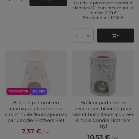
Quantité de produits
Le prix le plus bas du produit
dans les 30 jours précédant la
remise:
7,29 €
Prix ​​habituel:
12,16 €
Quantité de produits
PROMOTION
SOLDES
Brûleur parfumé en
Brûleur parfumé en
céramique blanche pour
céramique blanche pour
cire et huile fleurs ajourées
cire et huile fleurs ajourées
par Candle Brothers Riet
simple Candle Brothers
Nyl
7,37 €
/
pc.
10,53 €
/
pc.