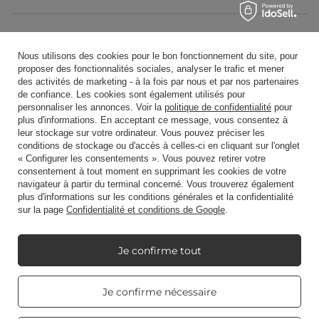
Bougies parfumées
Nous utilisons des cookies pour le bon fonctionnement du site, pour
proposer des fonctionnalités sociales, analyser le trafic et mener
des activités de marketing - à la fois par nous et par nos partenaires
Raccourci
de confiance. Les cookies sont également utilisés pour
personnaliser les annonces. Voir la
politique de confidentialité
pour
plus d'informations. En acceptant ce message, vous consentez à
leur stockage sur votre ordinateur. Vous pouvez préciser les
Blog
conditions de stockage ou d'accès à celles-ci en cliquant sur l'onglet
« Configurer les consentements ». Vous pouvez retirer votre
consentement à tout moment en supprimant les cookies de votre
navigateur à partir du terminal concerné. Vous trouverez également
plus d'informations sur les conditions générales et la confidentialité
sur la page
Confidentialité et conditions de Google
.
+48512350052
shop@candleworld.eu
Candle World
,
Tarnowska 23/2
,
61-323
Poznań
Je confirme tout
Real customers
Je confirme nécessaire
Nous présentons des prix nets dans le magasin (hors TVA).
reviews
4.8
/ 5.0