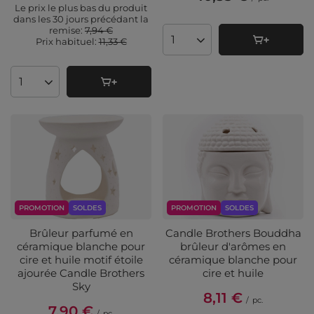
Le prix le plus bas du produit
dans les 30 jours précédant la
remise:
7,94 €
Prix ​​habituel:
11,33 €
Quantité de produits
Quantité de produits
PROMOTION
SOLDES
PROMOTION
SOLDES
Brûleur parfumé en
Candle Brothers Bouddha
céramique blanche pour
brûleur d'arômes en
cire et huile motif étoile
céramique blanche pour
ajourée Candle Brothers
cire et huile
Sky
8,11 €
/
pc.
7,90 €
/
pc.