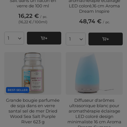
Salt dans un flacon en
aromathérapie éclairage
verre de 100 ml
LED coloré,16 cm Aroma
Dream Inspire
16,22 €
/
pc.
48,74 €
(16,22 € / 100ml
)
/
pc.
Quantité de produits
Quantité de produits
BEST-SELLER
Grande bougie parfumée
Diffuseur d'arômes
de soja dans en verre
ultrasonique blanc pour
santal sel de mer Dried
aromathérapie éclairage
Wood Sea Salt Purple
LED coloré design
River 623 g
minimaliste 16 cm Aroma