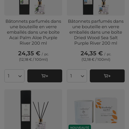
Bâtonnets parfumés dans
Bâtonnets parfumés dans
une bouteille en verre
une bouteille en verre
emballés dans une boîte
emballés dans une boîte
Acai Palm Aloe Purple
Dried Wood Sea Salt
River 200 ml
Purple River 200 ml
24,35 €
24,35 €
/
pc.
/
pc.
(12,18 € / 100ml
)
(12,18 € / 100ml
)
Quantité de produits
Quantité de produits
NOUVEAUTÉ