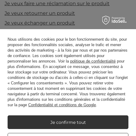
Je veux faire une réclamation sur le produit
Je veux retourner un produit
Je veux échanger un produit
Prendre contact
Nous utilisons des cookies pour le bon fonctionnement du site, pour
proposer des fonctionnalités sociales, analyser le trafic et mener
des activités de marketing - à la fois par nous et par nos partenaires
Compte
de confiance. Les cookies sont également utilisés pour
personnaliser les annonces. Voir la
politique de confidentialité
pour
plus d'informations. En acceptant ce message, vous consentez à
leur stockage sur votre ordinateur. Vous pouvez préciser les
Règlements
conditions de stockage ou d'accès à celles-ci en cliquant sur l'onglet
« Configurer les consentements ». Vous pouvez retirer votre
consentement à tout moment en supprimant les cookies de votre
navigateur à partir du terminal concerné. Vous trouverez également
Mon Candle World
plus d'informations sur les conditions générales et la confidentialité
sur la page
Confidentialité et conditions de Google
.
Information sur le produit
Je confirme tout