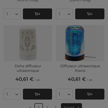
(4,51 € / 100g
)
(3,53 € / 100g
)
Quantité de produits
Quantité de produits
Doha diffuseur
Diffuseur ultrasonique
ultrasonique
Klano
40,61 €
40,61 €
/
pc.
/
pc.
Quantité de produits
Quantité de produits
1
2
3
Suivant