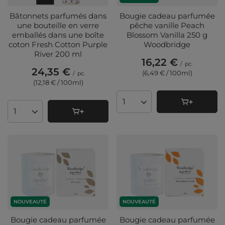
Bâtonnets parfumés dans
Bougie cadeau parfumée
une bouteille en verre
pêche vanille Peach
emballés dans une boîte
Blossom Vanilla 250 g
coton Fresh Cotton Purple
Woodbridge
River 200 ml
16,22 €
/
pc.
24,35 €
(6,49 € / 100ml
)
/
pc.
(12,18 € / 100ml
)
Quantité de produits
Quantité de produits
NOUVEAUTÉ
NOUVEAUTÉ
Bougie cadeau parfumée
Bougie cadeau parfumée