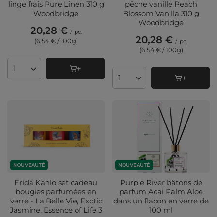
linge frais Pure Linen 310 g
pêche vanille Peach
Woodbridge
Blossom Vanilla 310 g
Woodbridge
20,28 €
/
pc.
20,28 €
(6,54 € / 100g
)
/
pc.
(6,54 € / 100g
)
Quantité de produits
Quantité de produits
NOUVEAUTÉ
NOUVEAUTÉ
Frida Kahlo set cadeau
Purple River bâtons de
bougies parfumées en
parfum Acai Palm Aloe
verre - La Belle Vie, Exotic
dans un flacon en verre de
Jasmine, Essence of Life 3
100 ml