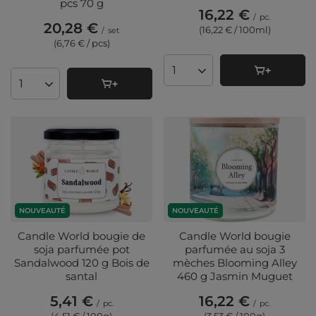
pcs 70 g
16,22 €
/
pc.
20,28 €
(16,22 € / 100ml
)
/
set
(6,76 € / pcs
)
Quantité de produits
Quantité de produits
NOUVEAUTÉ
NOUVEAUTÉ
Candle World bougie de
Candle World bougie
soja parfumée pot
parfumée au soja 3
Sandalwood 120 g Bois de
mèches Blooming Alley
santal
460 g Jasmin Muguet
5,41 €
16,22 €
/
pc.
/
pc.