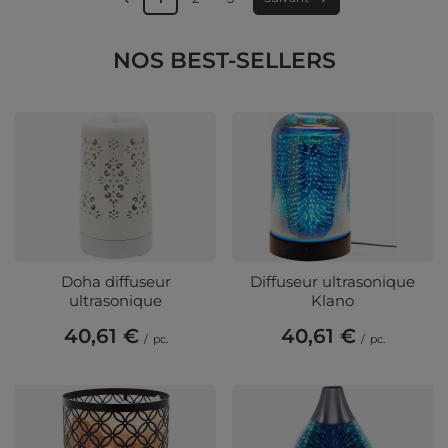
NOS BEST-SELLERS
Doha diffuseur
Diffuseur ultrasonique
ultrasonique
Klano
40,61 €
40,61 €
/
pc.
/
pc.