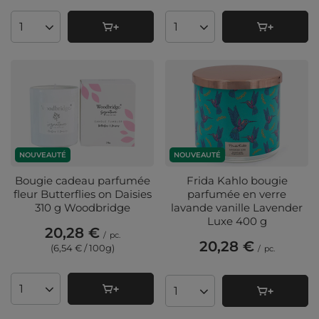
Quantité de produits
Quantité de produits
NOUVEAUTÉ
NOUVEAUTÉ
Bougie cadeau parfumée
Frida Kahlo bougie
fleur Butterflies on Daisies
parfumée en verre
310 g Woodbridge
lavande vanille Lavender
Luxe 400 g
20,28 €
/
pc.
20,28 €
(6,54 € / 100g
)
/
pc.
Quantité de produits
Quantité de produits