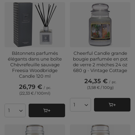
Bâtonnets parfumés
Cheerful Candle grande
élégants dans une boîte
bougie parfumée en pot
Chèvrefeuille sauvage
de verre 2 mèches 24 oz
Freesia Woodbridge
680 g - Vintage Cottage
Candle 120 ml
24,35 €
/
pc.
26,79 €
(3,58 € / 100g
)
/
pc.
(22,33 € / 100ml
)
Quantité de produits
Quantité de produits