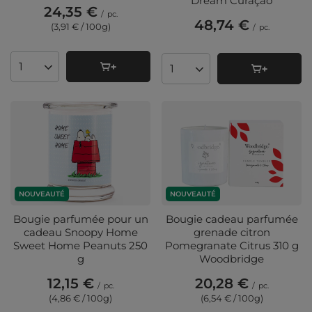
Dream Curaçao
24,35 €
/
pc.
48,74 €
(3,91 € / 100g
)
/
pc.
Quantité de produits
Quantité de produits
NOUVEAUTÉ
NOUVEAUTÉ
Bougie parfumée pour un
Bougie cadeau parfumée
cadeau Snoopy Home
grenade citron
Sweet Home Peanuts 250
Pomegranate Citrus 310 g
g
Woodbridge
12,15 €
20,28 €
/
pc.
/
pc.
(4,86 € / 100g
)
(6,54 € / 100g
)