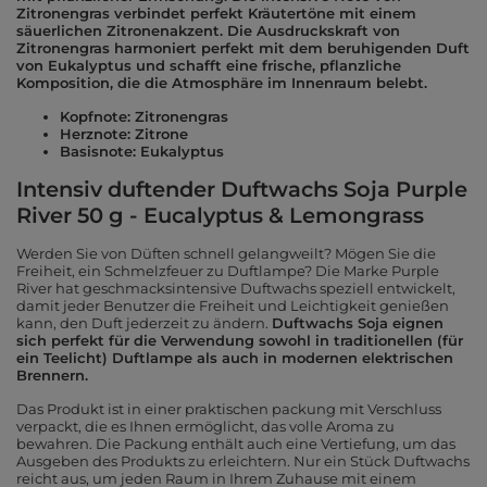
Zitronengras verbindet perfekt Kräutertöne mit einem
säuerlichen Zitronenakzent. Die Ausdruckskraft von
Zitronengras harmoniert perfekt mit dem beruhigenden Duft
von Eukalyptus und schafft eine frische, pflanzliche
Komposition, die die Atmosphäre im Innenraum belebt.
Kopfnote: Zitronengras
Herznote: Zitrone
Basisnote: Eukalyptus
Intensiv duftender Duftwachs Soja Purple
River 50 g - Eucalyptus & Lemongrass
Werden Sie von Düften schnell gelangweilt? Mögen Sie die
Freiheit, ein Schmelzfeuer zu Duftlampe? Die Marke Purple
River hat geschmacksintensive Duftwachs speziell entwickelt,
damit jeder Benutzer die Freiheit und Leichtigkeit genießen
kann, den Duft jederzeit zu ändern.
Duftwachs Soja eignen
sich perfekt für die Verwendung sowohl in traditionellen (für
ein Teelicht) Duftlampe als auch in modernen elektrischen
Brennern.
Das Produkt ist in einer praktischen packung mit Verschluss
verpackt, die es Ihnen ermöglicht, das volle Aroma zu
bewahren. Die Packung enthält auch eine Vertiefung, um das
Ausgeben des Produkts zu erleichtern. Nur ein Stück Duftwachs
reicht aus, um jeden Raum in Ihrem Zuhause mit einem