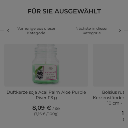
FÜR SIE AUSGEWÄHLT
Vorherige aus dieser
Nächste in dieser
Kategorie
Kategorie
Duftkerze soja Acai Palm Aloe Purple
Bolsius rus
River 113 g
Kerzenständer R
10 cm - H
8,09 €
/
Stk
1,
(7,16 € / 100g)
(1,