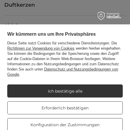
Duftkerzen
Abkürzung
Wir kümmern uns um Ihre Privatsphäres
Diese Seite nutzt Cookies für verschiedene Dienstleistungen. Die
Blog
Richtlinien zur Verwendung von Cookies
werden hierbei eingehalten.
Sie können die Bedingungen für die Speicherung sowie den Zugriff
auf die Cookie-Dateien in Ihrem Web-Browser festlegen. Weitere
Informationen zu den Nutzungsbedingungen und zum Datenschutz
finden Sie auch unter
Datenschutz und Nutzungsbedingungen von
Google
.
+48512350052
shop@candleworld.eu
Candle World
,
Tarnowska 23/2
,
61-323
Poznań
Ich bestätige alle
Real customers
Erforderlich bestätigen
Im Shop präsentieren wir die Nettopreise (exkl. MwSt.).
reviews
4.8
/ 5.0
469 reviews
Konfiguration der Zustimmungen
Copyright © Candle World 2016-2026 Alle Rechte vorbehalten