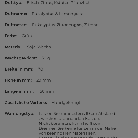
Dufttyp
Frisch
Zitrus
Kräuter
Pflanzlich
Duftname
Eucalyptus & Lemongrass
Duftnoten
Eukalyptus
Zitronengras
Zitrone
Farbe
Grün
Material
Soja-Wachs
Wachsgewicht
50 g
Breite in mm
70
Höhe in mm
20 mm
Länge in mm
150 mm
Zusätzliche Vorteile
Handgefertigt
Warnungstyp
Lassen Sie mindestens 10 cm Abstand
zwischen brennenden Kerzen
Nicht berühren, kann heiß sein
Brennen Sie keine Kerzen in der Nähe
von brennbaren Materialien