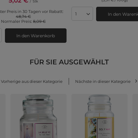
5,02 €
/
Stk
ter Preis in 30 Tagen vor Rabatt:
In den Waren
Anzahl der Produkte
48,74 €
Normaler Preis:
8,09 €
In den Warenkorb
 der Produkte
FÜR SIE AUSGEWÄHLT
Vorherige aus dieser Kategorie
Nächste in dieser Kategorie