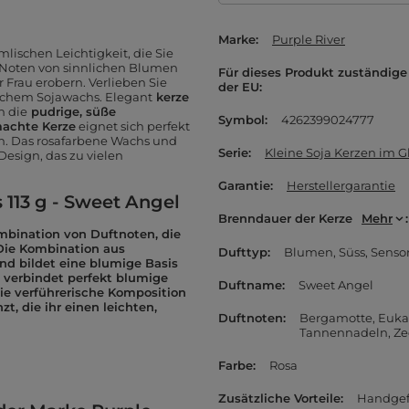
Marke
Purple River
lischen Leichtigkeit, die Sie
r Noten von sinnlichen Blumen
Für dieses Produkt zuständige 
 Frau erobern. Verlieben Sie
der EU
lichem Sojawachs. Elegant
kerze
n die
pudrige, süße
Symbol
4262399024777
achte Kerze
eignet sich perfekt
n. Das rosafarbene Wachs und
Serie
Kleine Soja Kerzen im Gl
 Design, das zu vielen
Garantie
Herstellergarantie
 113 g - Sweet Angel
Brenndauer der Kerze
Mehr
ombination von Duftnoten, die
 Die Kombination aus
Dufttyp
Blumen
Süss
Sensor
nd bildet eine blumige Basis
us verbindet perfekt blumige
Duftname
Sweet Angel
ie verführerische Komposition
, die ihr einen leichten,
Duftnoten
Bergamotte
Euka
Tannennadeln
Ze
Farbe
Rosa
Zusätzliche Vorteile
Handgef