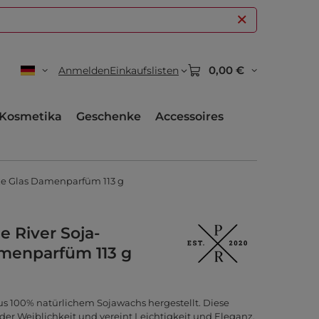
0,00 €
Anmelden
Einkaufslisten
Kosmetika
Geschenke
Accessoires
rze Glas Damenparfüm 113 g
e River Soja-
amenparfüm 113 g
us 100% natürlichem Sojawachs hergestellt. Diese
 der Weiblichkeit und vereint Leichtigkeit und Eleganz.