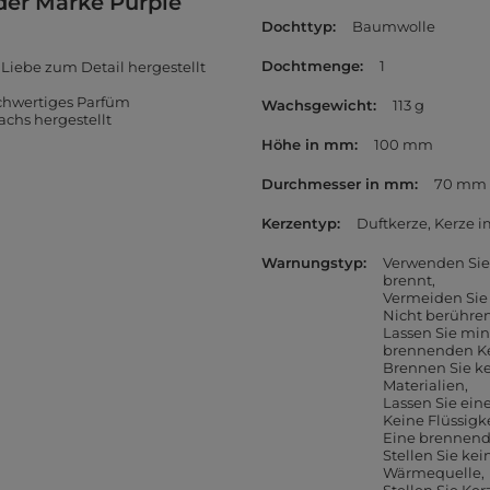
der Marke Purple
Dochttyp
Baumwolle
Dochtmenge
1
Liebe zum Detail hergestellt
ochwertiges Parfüm
Wachsgewicht
113 g
achs hergestellt
Höhe in mm
100 mm
Durchmesser in mm
70 mm
Kerzentyp
Duftkerze
Kerze i
Warnungstyp
Verwenden Sie 
brennt
Vermeiden Sie 
Nicht berühren
Lassen Sie mi
brennenden K
Brennen Sie k
Materialien
Lassen Sie ein
Keine Flüssigk
Eine brennend
Stellen Sie kei
Wärmequelle