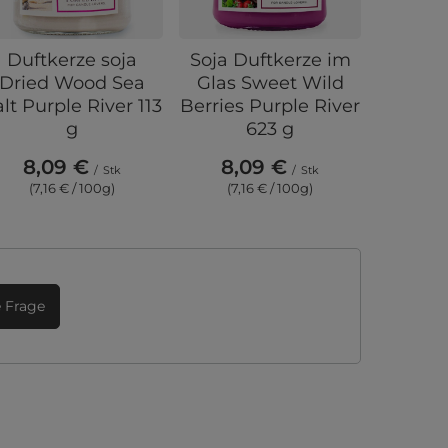
Duftkerze soja
Soja Duftkerze im
Duftke
Dried Wood Sea
Glas Sweet Wild
Belle
alt Purple River 113
Berries Purple River
Riv
g
623 g
24,
8,09 €
8,09 €
(3,9
/
Stk
/
Stk
(7,16 € / 100g)
(7,16 € / 100g)
e Frage