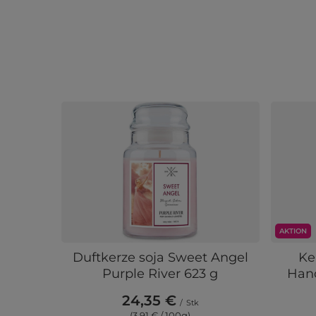
AKTION
Duftkerze soja Sweet Angel
Ke
Purple River 623 g
Hand
24,35 €
/
Stk
(3,91 € / 100g)