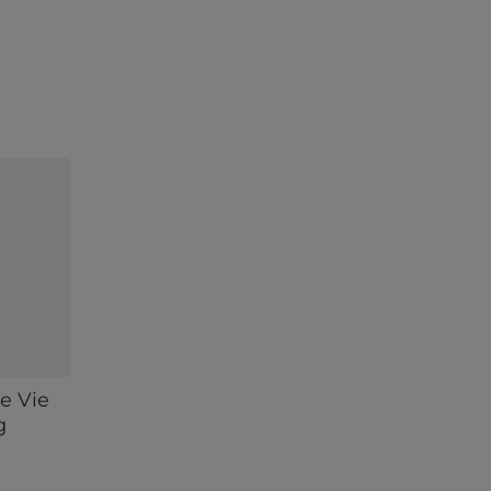
le Vie
g