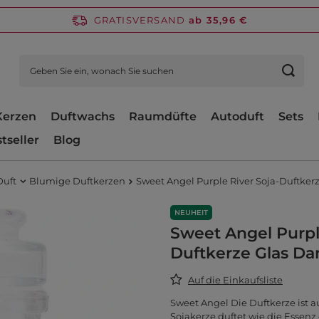
GRATISVERSAND
ab 35,96 €
Kerzen
Duftwachs
Raumdüfte
Autoduft
Sets
tseller
Blog
Duft
Blumige Duftkerzen
Sweet Angel Purple River Soja-Duftke
NEUHEIT
Sweet Angel Purpl
Duftkerze Glas D
Auf die Einkaufsliste
Sweet Angel Die Duftkerze ist a
Sojakerze duftet wie die Essenz