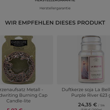
HERSTELLERGARANTIE
Herstellergarantie
WIR EMPFEHLEN DIESES PRODUKT
rzenaufsatz Metall -
Duftkerze soja La Bel
writing Burning Cap
Purple River 623 
Candle-lite
24,35 €
/
Stk
(3,91 € / 100g)