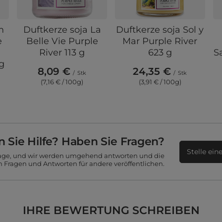
m
Duftkerze soja La
Duftkerze soja Sol y
e
Belle Vie Purple
Mar Purple River
River 113 g
623 g
S
 g
8,09 €
24,35 €
/
Stk
/
Stk
(7,16 € / 100g)
(3,91 € / 100g)
 Sie Hilfe? Haben Sie Fragen?
Stelle ein
Frage, und wir werden umgehend antworten und die
n Fragen und Antworten für andere veröffentlichen.
IHRE BEWERTUNG SCHREIBEN