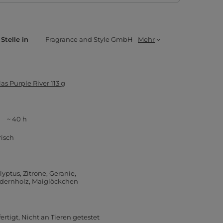
Stelle in
Fragrance and Style GmbH
Mehr
as Purple River 113 g
~ 40 h
isch
lyptus
Zitrone
Geranie
dernholz
Maiglöckchen
ertigt
Nicht an Tieren getestet