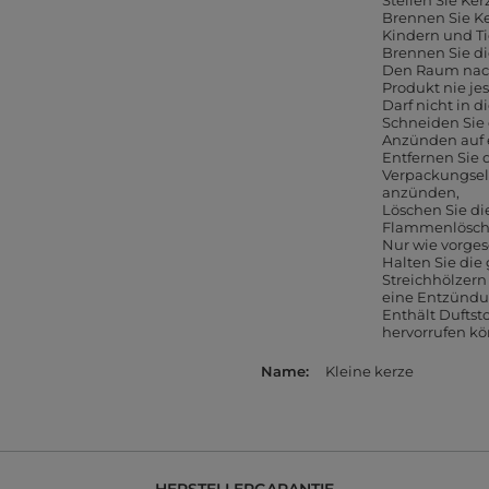
Stellen Sie Ker
Brennen Sie K
Kindern und T
Brennen Sie di
Den Raum nach
Produkt nie j
Darf nicht in 
Schneiden Sie
Anzünden auf 
Entfernen Sie
Verpackungsele
anzünden
Löschen Sie d
Flammenlöscher
Nur wie vorge
Halten Sie die
Streichhölzer
eine Entzündu
Enthält Duftsto
hervorrufen k
Name
Kleine kerze