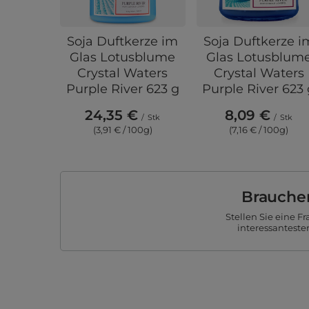
Soja Duftkerze im
Soja Duftkerze i
Glas Lotusblume
Glas Lotusblum
Crystal Waters
Crystal Waters
Purple River 623 g
Purple River 623
24,35 €
8,09 €
/
Stk
/
Stk
(3,91 € / 100g)
(7,16 € / 100g)
Brauchen
Stellen Sie eine 
interessanteste