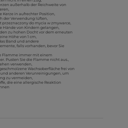
zen nicht in einen Zug
erzen außerhalb der Reichweite von
ieren
e Kerze in aufrechter Position
 der Verwendung lüften
est przeznaczony do mycia w zmywarce
die Hände von Kindern gelangen
 den zu hohen Docht vor dem erneuten
eine Höhe von 1 cm
 das Band und andere
mente, falls vorhanden, bevor Sie
ie Flamme immer mit einem
. Pusten Sie die Flamme nicht aus.
sehen verwenden
 geschmolzene Wachsoberfläche frei von
n und anderen Verunreinigungen, um
ng zu vermeiden
ffe, die eine allergische Reaktion
önnen