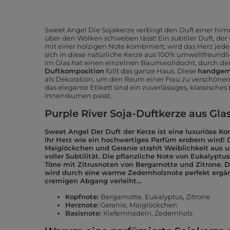
Sweet Angel Die Sojakerze verbirgt den Duft einer himm
über den Wolken schweben lässt! Ein subtiler Duft, de
mit einer holzigen Note kombiniert, wird das Herz jeder
sich in diese natürliche Kerze aus 100% umweltfreund
im Glas hat einen einzelnen Baumwolldocht, durch de
Duftkomposition
füllt das ganze Haus.
Diese
handgem
als Dekoration, um den Raum einer Frau zu verschöner
das elegante Etikett sind ein zuverlässiges, klassisches
Innenräumen passt.
Purple River Soja-Duftkerze aus Glas
Sweet Angel Der Duft der Kerze ist eine luxuriöse K
Ihr Herz wie ein hochwertiges Parfüm erobern wird!
Maiglöckchen und Geranie strahlt Weiblichkeit aus u
voller Subtilität. Die pflanzliche Note von Eukalypt
Töne mit Zitrusnoten von Bergamotte und Zitrone. D
wird durch eine warme Zedernholznote perfekt ergänzt
cremigen Abgang verleiht...
Kopfnote:
Bergamotte, Eukalyptus, Zitrone
Herznote:
Geranie, Maiglöckchen
Basisnote:
Kiefernnadeln, Zedernholz