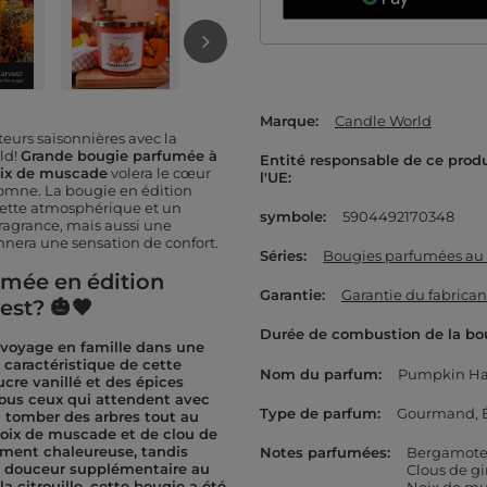
Marque
Candle World
eurs saisonnières avec la
ld!
Grande bougie parfumée à
Entité responsable de ce prod
 noix de muscade
volera le cœur
l'UE
tomne. La bougie en édition
uette atmosphérique et un
symbole
5904492170348
fragrance, mais aussi une
onnera une sensation de confort.
Séries
Bougies parfumées au 
fumée en édition
Garantie
Garantie du fabrican
est? 🎃🧡
Durée de combustion de la bo
voyage en famille dans une
, caractéristique de cette
Nom du parfum
Pumpkin Ha
cre vanillé et des épices
tous ceux qui attendent avec
Type de parfum
Gourmand
 tomber des arbres tout au
noix de muscade et de clou de
ment chaleureuse, tandis
Notes parfumées
Bergamot
e douceur supplémentaire au
Clous de gi
a citrouille, cette bougie a été