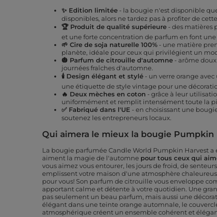
✨ Edition limitée
- la bougie n'est disponible que
disponibles, alors ne tardez pas à profiter de cet
🏆 Produit de qualité supérieure
- des matières 
et une forte concentration de parfum en font une
🌱 Cire de soja naturelle 100%
- une matière pre
planète, idéale pour ceux qui privilégient un mod
🎃 Parfum de citrouille d'automne
- arôme doux 
journées fraîches d'automne.
🕯️ Design élégant et stylé
- un verre orange avec 
une étiquette de style vintage pour une décoratio
🔥 Deux mèches en coton
- grâce à leur utilisati
uniformément et remplit intensément toute la p
✅ Fabriqué dans l'UE
- en choisissant une bougi
soutenez les entrepreneurs locaux.
Qui aimera le mieux la bougie Pumpkin 
La bougie parfumée Candle World Pumpkin Harvest a é
aiment la magie de l'automne
pour tous ceux qui aim
vous aimez vous entourer, les jours de froid, de senteur
emplissent votre maison d'une atmosphère chaleureuse,
pour vous! Son parfum de citrouille vous enveloppe c
apportant calme et détente à votre quotidien. Une gran
pas seulement un beau parfum, mais aussi une décorati
élégant dans une teinte orange automnale, le couvercle
atmosphérique créent un ensemble cohérent et élégant