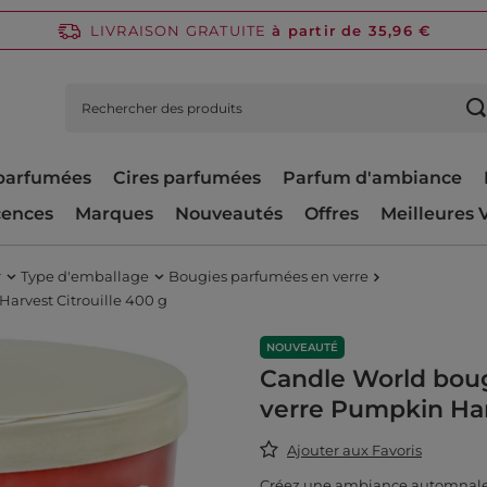
LIVRAISON GRATUITE
à partir de 35,96 €
parfumées
Cires parfumées
Parfum d'ambiance
cences
Marques
Nouveautés
Offres
Meilleures 
r
Type d'emballage
Bougies parfumées en verre
arvest Citrouille 400 g
NOUVEAUTÉ
Candle World boug
verre Pumpkin Harv
Ajouter aux Favoris
Créez une ambiance automnale 