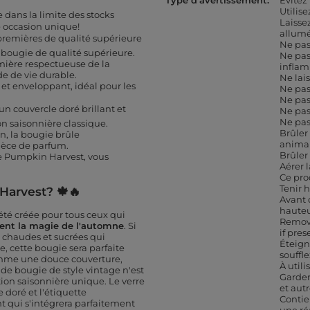
Type d'avertissement
Évitez
Utilis
 dans la limite des stocks
Laisse
te occasion unique!
allum
premières de qualité supérieure
Ne pas
 bougie de qualité supérieure.
Ne pas
mière respectueuse de la
infla
e de vie durable.
Ne lai
et enveloppant, idéal pour les
Ne pas
Ne pas
un couvercle doré brillant et
Ne pas
Ne pas
n saisonnière classique.
Brûler
on, la bougie brûle
anima
ièce de parfum.
Brûler
e Pumpkin Harvest, vous
Aérer l
Ce pro
Tenir 
Harvest? 🍁🔥
Avant 
hauteu
té créée pour tous ceux qui
Remove
ent la magie de l'automne
. Si
if pres
s chaudes et sucrées qui
Éteign
 cette bougie sera parfaite
souffl
omme une douce couverture,
À util
de bougie de style vintage n'est
Garder
on saisonnière unique. Le verre
et autr
 doré et l'étiquette
Contie
 qui s'intégrera parfaitement