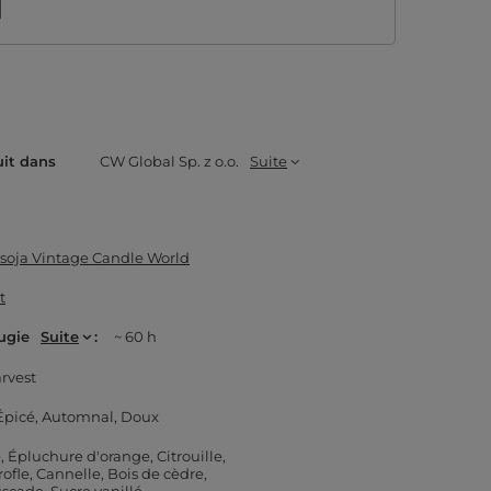
uit dans
CW Global Sp. z o.o.
Suite
soja Vintage Candle World
t
ugie
Suite
~ 60 h
rvest
Épicé
Automnal
Doux
e
Épluchure d'orange
Citrouille
rofle
Cannelle
Bois de cèdre