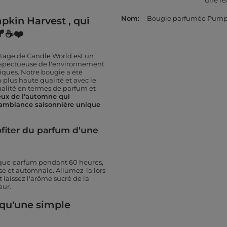
une ré
Nom
Bougie parfumée Pumpk
kin Harvest , qui
🍂☕❤️
ntage de Candle World est un
 respectueuse de l'environnement
giques. Notre bougie a été
 plus haute qualité et avec le
qualité en termes de parfum et
reux de l'automne qui
e ambiance saisonnière unique
fiter du parfum d'une
ique parfum pendant 60 heures,
e et automnale. Allumez-la lors
 laissez l'arôme sucré de la
œur.
 qu'une simple