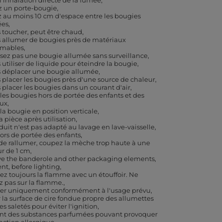
 l'inhalation directe de la fumée
ez un porte-bougie
z au moins 10 cm d'espace entre les bougies
ées
 toucher, peut être chaud
 allumer de bougies près de matériaux
mmables
ssez pas une bougie allumée sans surveillance
 utiliser de liquide pour éteindre la bougie
 déplacer une bougie allumée
 placer les bougies près d'une source de chaleur
 placer les bougies dans un courant d'air
 les bougies hors de portée des enfants et des
ux
 la bougie en position verticale
a pièce après utilisation
duit n'est pas adapté au lavage en lave-vaisselle
hors de portée des enfants
de rallumer, coupez la mèche trop haute à une
r de 1 cm
 the banderole and other packaging elements,
ent, before lighting
ez toujours la flamme avec un étouffoir. Ne
ez pas sur la flamme.
iser uniquement conformément à l'usage prévu
 la surface de cire fondue propre des allumettes
es saletés pour éviter l'ignition
nt des substances parfumées pouvant provoquer