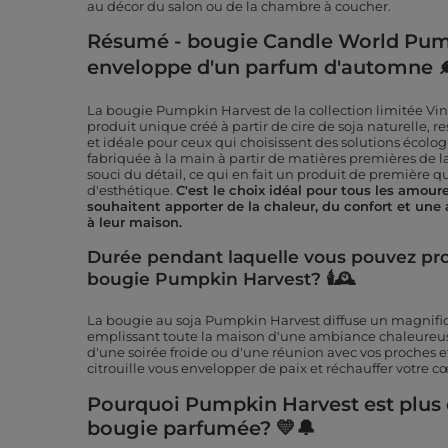
au décor du salon ou de la chambre à coucher.
Résumé - bougie Candle World Pump
enveloppe d'un parfum d'automne 
La bougie Pumpkin Harvest de la collection limitée Vi
produit unique créé à partir de cire de soja naturelle,
et idéale pour ceux qui choisissent des solutions écolo
fabriquée à la main à partir de matières premières de la
souci du détail, ce qui en fait un produit de première 
d'esthétique.
C'est le choix idéal pour tous les amou
souhaitent apporter de la chaleur, du confort et un
à leur maison.
Durée pendant laquelle vous pouvez pro
bougie Pumpkin Harvest? 🕯🕰
La bougie au soja Pumpkin Harvest diffuse un magnif
emplissant toute la maison d'une ambiance chaleureus
d'une soirée froide ou d'une réunion avec vos proches et
citrouille vous envelopper de paix et réchauffer votre c
Pourquoi Pumpkin Harvest est plus
bougie parfumée? 💛🔔