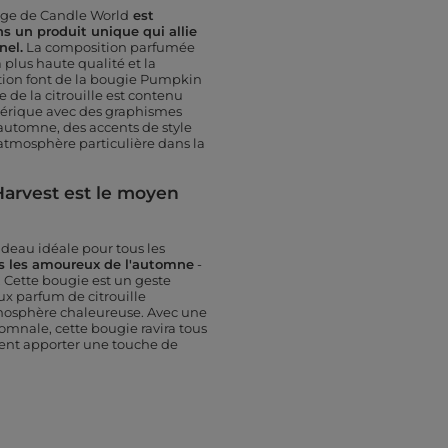
tage de Candle World
est
 un produit unique qui allie
nel.
La composition parfumée
a plus haute qualité et la
ition font de la bougie Pumpkin
de la citrouille est contenu
hérique avec des graphismes
automne, des accents de style
 atmosphère particulière dans la
arvest est le moyen
deau idéale pour tous les
us les amoureux de l'automne
-
 Cette bougie est un geste
oux parfum de citrouille
tmosphère chaleureuse. Avec une
omnale, cette bougie ravira tous
tent apporter une touche de