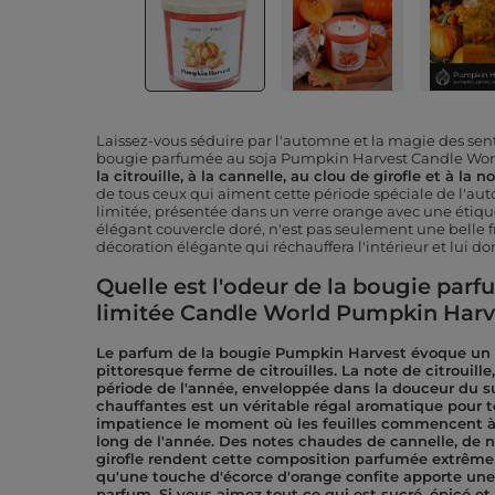
Laissez-vous séduire par l'automne et la magie des sent
bougie parfumée au soja Pumpkin Harvest Candle Wor
la citrouille, à la cannelle, au clou de girofle et à la
de tous ceux qui aiment cette période spéciale de l'au
limitée, présentée dans un verre orange avec une étiq
élégant couvercle doré, n'est pas seulement une belle 
décoration élégante qui réchauffera l'intérieur et lui d
Quelle est l'odeur de la bougie par
limitée Candle World Pumpkin Harv
Le parfum de la bougie Pumpkin Harvest évoque un 
pittoresque ferme de citrouilles. La note de citrouille
période de l'année, enveloppée dans la douceur du su
chauffantes est un véritable régal aromatique pour 
impatience le moment où les feuilles commencent à
long de l'année. Des notes chaudes de cannelle, de 
girofle rendent cette composition parfumée extrême
qu'une touche d'écorce d'orange confite apporte un
parfum. Si vous aimez tout ce qui est sucré, épicé et l