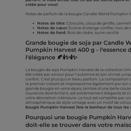
créée pour vous!
Notes de parfum de la bougie Candle World Pumpkin H
Notes de tête:
Citrouille, clous de girofle, cannell
Notes de cœur:
Écorce d'orange confite, noix d
Notes de fond:
Bois de cèdre, sucre vanillé
Grande bougie de soja par Candle W
Pumpkin Harvest 400 g - l'essence 
l'élégance 🍂🕯✨🕯✨
La bougie de soja Pumpkin Harvest de la collection li
été créée par amour pour l'automne et son climat uniqu
confort.
C'est plus qu'un beau parfum. La composition de
le premier instant et impressionne également par son
grande bougie en verre épais, teintée d'une belle cou
couvercle doré brillant, est extrêmement élégante et s
votre décoration intérieure. Le tout est complété par u
atmosphérique de style vintage avec un motif de citroui
bougie Pumpkin Harvest fera le bonheur de tous les
Pourquoi une bougie Pumpkin Harv
doit-elle se trouver dans votre mais