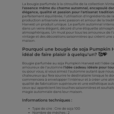
La bougie parfumée à la citrouille de la collection Vin
l'essence même du charme automnal, encapsulé dans
élégance, qualité et passion pour l'artisanat tradition
parfaitement équilibrée, l'utilisation d'ingrédients de l
production artisanale avec passion et amour de la trad
Harvest un produit unique. Le parfum automnal intense 
dans un verre élégant, décoré d'une étiquette atmosp
atmosphériques. Un must pour tous les amoureux de l'
vintage et des décorations saisonnières qui créent une
maison.
Pourquoi une bougie de soja Pumpkin H
idéal de faire plaisir à quelqu'un? 🥰💝
Bougie parfumée au soja Pumpkin Harvest est l'idée ca
amoureux de l'automne
l'idée cadeau idéale pour to
ou pour vous, si vous aimez l'automne autant que nous.
chaleureux qui fera sourire le destinataire lorsque le d
commencera à envelopper l'intérieur et à créer une a
qualité de fabrication supérieure et une esthétique aut
ceux qui apprécient les touches saisonnières et souhai
magie automnale dans leur maison.
Informations techniques :
Type de cire : Cire de soja 100
Nombre de mèches : 2