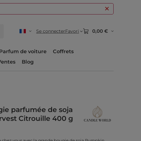
0,00 €
Se connecter
Favori
Parfum de voiture
Coffrets
Ventes
Blog
ie parfumée de soja
est Citrouille 400 g
chez vous avec la grande bougie de soja Pumpkin