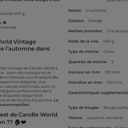
Noix de m
Saison
L'automne
arvest 400 g :
Couleur
Orange
e 🎃
e muscade
Matière première
Cire de soja
orld Vintage
Poids de la cire
400 g
de l'automne dans
Type de mèche
Coton
Quantité de mèche
2
mitée Vintage de Candle World a
Hauteur en mm
100 mm
e - plein de nostalgie et de
 la citrouille sucrée séduit dès
 apparence élégante. Une
Diamètre en mm
100 mm
leur orange automnale, avec un
'intégrera parfaitement dans
Caractéristiques supplémentai
ne étiquette élégante et
lle et de feuilles d'automne.
La
 automnophiles!
Type de bougie
Bougie parf
est de Candle World
Thème
Automne
Aliments
on ?? 🏠❤️