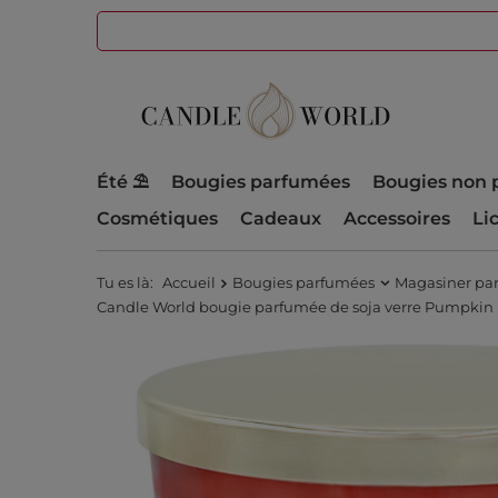
Été ⛱️
Bougies parfumées
Bougies non 
Cosmétiques
Cadeaux
Accessoires
Li
Tu es là:
Accueil
Bougies parfumées
Magasiner pa
Candle World bougie parfumée de soja verre Pumpkin H