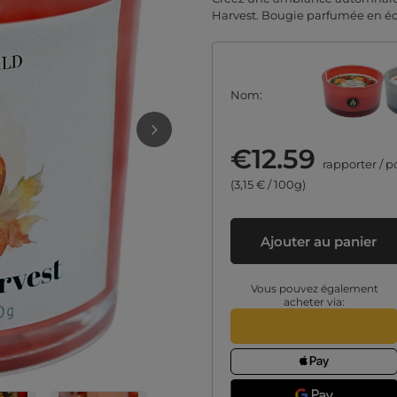
Harvest. Bougie parfumée en édit
Nom
€12.59
rapporter
/
pc
(3,15 € / 100g)
Ajouter au panier
Vous pouvez également
acheter via: