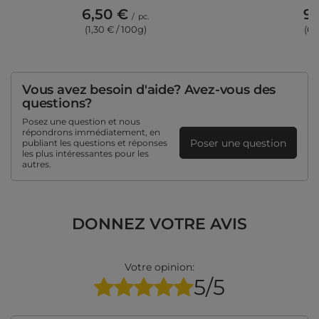
6,50 €
9,
/
pc.
(1,30 € / 100g)
(6,
Vous avez besoin d'aide? Avez-vous des
questions?
Posez une question et nous
répondrons immédiatement, en
Poser une question
publiant les questions et réponses
les plus intéressantes pour les
autres.
DONNEZ VOTRE AVIS
Votre opinion:
5/5