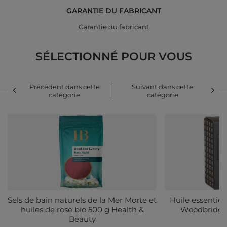
GARANTIE DU FABRICANT
Garantie du fabricant
SÉLECTIONNÉ POUR VOUS
Précédent dans cette
Suivant dans cette
catégorie
catégorie
Sels de bain naturels de la Mer Morte et
Huile essentiel
huiles de rose bio 500 g Health &
Woodbridge 
Beauty
t