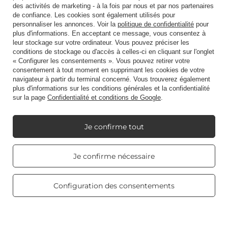
des activités de marketing - à la fois par nous et par nos partenaires
Raccourci
de confiance. Les cookies sont également utilisés pour
personnaliser les annonces. Voir la
politique de confidentialité
pour
plus d'informations. En acceptant ce message, vous consentez à
leur stockage sur votre ordinateur. Vous pouvez préciser les
Blog
conditions de stockage ou d'accès à celles-ci en cliquant sur l'onglet
« Configurer les consentements ». Vous pouvez retirer votre
consentement à tout moment en supprimant les cookies de votre
navigateur à partir du terminal concerné. Vous trouverez également
plus d'informations sur les conditions générales et la confidentialité
sur la page
Confidentialité et conditions de Google
.
+48512350052
shop@candleworld.eu
Candle World
,
Tarnowska 23/2
,
61-323
Poznań
Je confirme tout
Real customers
Je confirme nécessaire
Nous présentons des prix nets dans le magasin (hors TVA).
reviews
4.8
/ 5.0
469 reviews
Configuration des consentements
Copyright © Candle World 2016-2026 Tous droits réservés