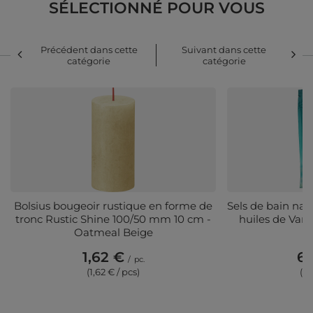
SÉLECTIONNÉ POUR VOUS
Précédent dans cette
Suivant dans cette
catégorie
catégorie
Bolsius bougeoir rustique en forme de
Sels de bain nat
tronc Rustic Shine 100/50 mm 10 cm -
huiles de Vani
Oatmeal Beige
1,62 €
6,
/
pc.
(1,62 € / pcs)
(1,