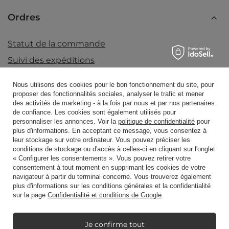
Ordres
Statut de la commande
Suivi des expéditions
Je veux faire une réclamation sur le produit
Nous utilisons des cookies pour le bon fonctionnement du site, pour
Je veux retourner un produit
proposer des fonctionnalités sociales, analyser le trafic et mener
des activités de marketing - à la fois par nous et par nos partenaires
Je veux échanger un produit
de confiance. Les cookies sont également utilisés pour
personnaliser les annonces. Voir la
politique de confidentialité
pour
Prendre contact
plus d'informations. En acceptant ce message, vous consentez à
leur stockage sur votre ordinateur. Vous pouvez préciser les
conditions de stockage ou d'accès à celles-ci en cliquant sur l'onglet
« Configurer les consentements ». Vous pouvez retirer votre
Compte
consentement à tout moment en supprimant les cookies de votre
navigateur à partir du terminal concerné. Vous trouverez également
plus d'informations sur les conditions générales et la confidentialité
sur la page
Confidentialité et conditions de Google
.
Règlements
Je confirme tout