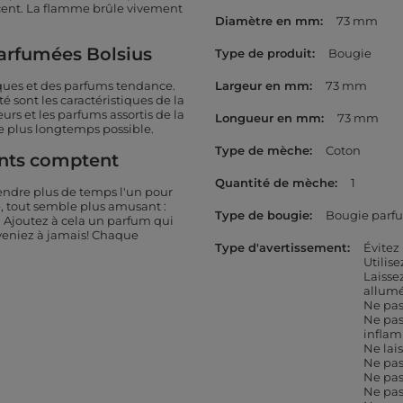
cent. La flamme brûle vivement
Diamètre en mm
73 mm
parfumées Bolsius
Type de produit
Bougie
ques et des parfums tendance.
Largeur en mm
73 mm
ité sont les caractéristiques de la
rs et les parfums assortis de la
Longueur en mm
73 mm
le plus longtemps possible.
Type de mèche
Coton
ents comptent
Quantité de mèche
1
endre plus de temps l'un pour
e, tout semble plus amusant :
Type de bougie
Bougie parf
 Ajoutez à cela un parfum qui
eniez à jamais! Chaque
Type d'avertissement
Évitez
Utilis
Laisse
allum
Ne pas
Ne pas
infla
Ne lai
Ne pas
Ne pas
Ne pas