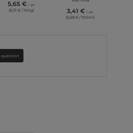
5,65 €
/
pc.
5,
3,41 €
(8,31 € / 100g)
/
pc.
(8,3
(5,68 € / 100ml)
 question