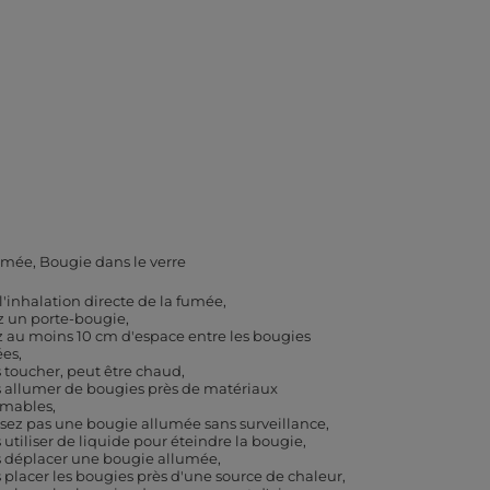
umée
Bougie dans le verre
 l'inhalation directe de la fumée
ez un porte-bougie
z au moins 10 cm d'espace entre les bougies
ées
 toucher, peut être chaud
 allumer de bougies près de matériaux
mmables
ssez pas une bougie allumée sans surveillance
 utiliser de liquide pour éteindre la bougie
 déplacer une bougie allumée
 placer les bougies près d'une source de chaleur