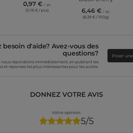
0,97 €
/
pc.
6,46 €
(0,16 € / pcs)
/
pc.
(8,39 € / 100g)
 besoin d'aide? Avez-vous des
questions?
Poser une
t nous répondrons immédiatement, en publiant les
s et réponses les plus intéressantes pour les autres.
DONNEZ VOTRE AVIS
Votre opinion:
5/5