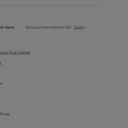
uit dans
Bolsius International BV
Suite
sius True Scents
t
e
ffinée