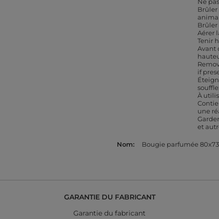
Ne pas
Brûler
anima
Brûler
Aérer l
Tenir 
Avant 
hauteu
Remove
if pres
Éteign
souffl
À util
Contie
une ré
Garder
et autr
Nom
Bougie parfumée 80x7
GARANTIE DU FABRICANT
Garantie du fabricant