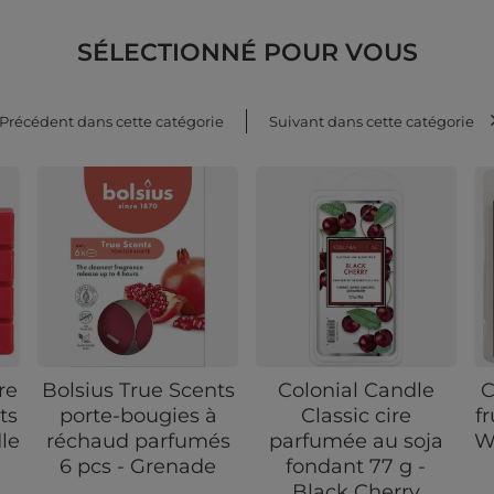
SÉLECTIONNÉ POUR VOUS
Précédent dans cette catégorie
Suivant dans cette catégorie
re
Bolsius True Scents
Colonial Candle
C
ts
porte-bougies à
Classic cire
fr
le
réchaud parfumés
parfumée au soja
W
6 pcs - Grenade
fondant 77 g -
Black Cherry