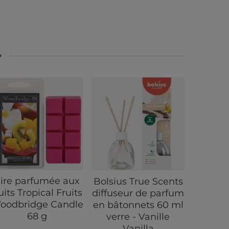
ire parfumée aux
Cire
Bolsius True Scents
uits Tropical Fruits
f
diffuseur de parfum
oodbridge Candle
Pamp
en bâtonnets 60 ml
68 g
Cassis
verre - Vanille
Can
Vanilla