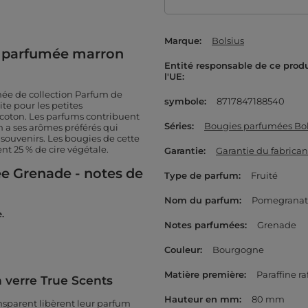
Marque
Bolsius
e parfumée marron
Entité responsable de ce prod
l'UE
mée de collection Parfum de
symbole
8717847188540
te pour les petites
coton. Les parfums contribuent
Séries
Bougies parfumées Bol
 a ses arômes préférés qui
souvenirs. Les bougies de cette
nt 25 % de cire végétale.
Garantie
Garantie du fabrican
e Grenade - notes de
Type de parfum
Fruité
Nom du parfum
Pomegranat
.
Notes parfumées
Grenade
Couleur
Bourgogne
Matière première
Paraffine ra
 verre True Scents
Hauteur en mm
80 mm
nsparent libèrent leur parfum