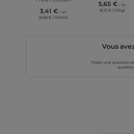
5,65 €
/
pc.
3,41 €
(8,31 € / 100g)
/
pc.
(5,68 € / 100ml)
Vous avez
Posez une question e
question