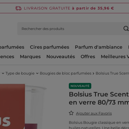
LIVRAISON GRATUITE
à partir de 35,96 €
parfumées
Cires parfumées
Parfum d'ambiance
cences
Marques
Nouveautés
Offres
Meilleures 
r
Type de bougie
Bougies de bloc parfumées
Bolsius True Sce
NOUVEAUTÉ
Bolsius True Scen
en verre 80/73 m
Ajouter aux Favoris
Bolsius Bougie classique en ve
huiles naturelles. Une belle déco