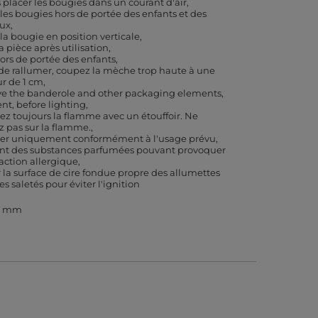
 placer les bougies dans un courant d'air
 les bougies hors de portée des enfants et des
ux
 la bougie en position verticale
a pièce après utilisation
hors de portée des enfants
de rallumer, coupez la mèche trop haute à une
r de 1 cm
 the banderole and other packaging elements,
ent, before lighting
ez toujours la flamme avec un étouffoir. Ne
ez pas sur la flamme.
iser uniquement conformément à l'usage prévu
nt des substances parfumées pouvant provoquer
action allergique
 la surface de cire fondue propre des allumettes
es saletés pour éviter l'ignition
3 mm