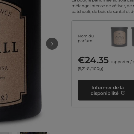
La bougie parfumée au soja Last
mélange intense de vétiver, de 
patchouli, de bois de santal et 
Nom du
parfum
€24.35
rapporter
/
(5,21 € / 100g)
Informer de la
disponibilité