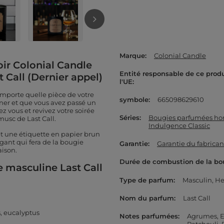
Marque
Colonial Candle
ir Colonial Candle
Entité responsable de ce prod
t Call (Dernier appel)
l'UE
importe quelle pièce de votre
symbole
665098629610
miner et que vous avez passé un
 vous et revivez votre soirée
Séries
Bougies parfumées ho
musc de Last Call.
Indulgence Classic
 et une étiquette en papier brun
ant qui fera de la bougie
Garantie
Garantie du fabrican
aison.
Durée de combustion de la bo
 masculine Last Call
Type de parfum
Masculin
He
Nom du parfum
Last Call
s, eucalyptus
Notes parfumées
Agrumes
E