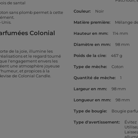
Patchouli
ois de santal
Couleur
Noir
ton sans plomb permet à cette
mément.
-Unis.
Matière première
Mélange de 
arfumées Colonial
Hauteur en mm
114 mm
Diamètre en mm
98 mm
te de la joie, illumine les
Poids de la cire
467 g
réalisations et le regard tourné
i que l'engagement envers les
i créent une atmosphère joyeuse
Type de mèche
Coton
'humeur, et propices à la
devise de Colonial Candle.
Quantité de mèche
1
Largeur en mm
98 mm
Longueur en mm
98 mm
Type de bougie
Bougie parf
Type d'avertissement
Évitez
Utilis
Laisse
allum