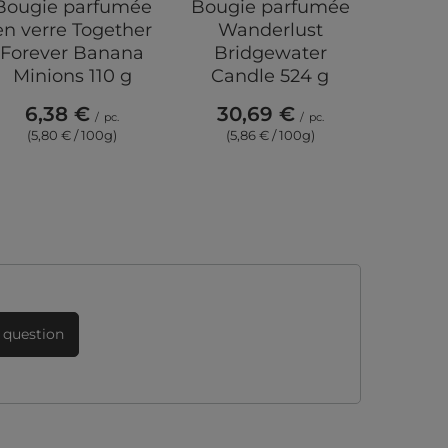
Bougie parfumée
Bougie parfumée
Colon
en verre Together
Wanderlust
bougie
Forever Banana
Bridgewater
sop
Minions 110 g
Candle 524 g
parfu
623 g 
6,38 €
30,69 €
/
pc.
/
pc.
32,
(5,80 € / 100g)
(5,86 € / 100g)
(5,2
 question