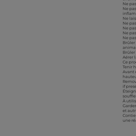
Ne pas
Ne pas
infla
Ne lai
Ne pas
Ne pas
Ne pas
Ne pas
Brûler
anima
Brûler
Aérer l
Ce pro
Tenir 
Avant 
hauteu
Remove
if pres
Éteign
souffl
À util
Garder
et autr
Contie
une ré