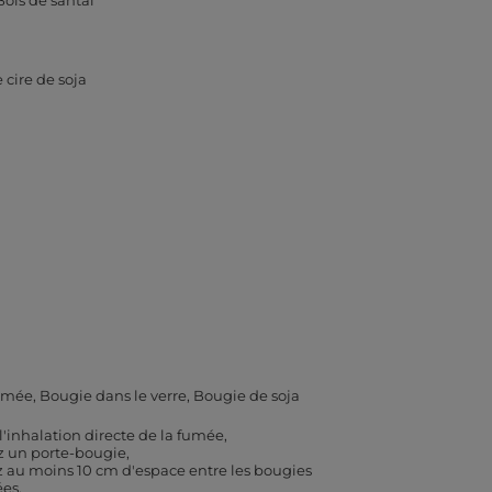
Bois de santal
cire de soja
umée
Bougie dans le verre
Bougie de soja
 l'inhalation directe de la fumée
ez un porte-bougie
z au moins 10 cm d'espace entre les bougies
ées