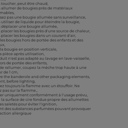
 toucher, peut être chaud
 allumer de bougies près de matériaux
mmables
ssez pas une bougie allumée sans surveillance
 utiliser de liquide pour éteindre la bougie
 déplacer une bougie allumée
 placer les bougies près d'une source de chaleur
 placer les bougies dans un courant d'air
 les bougies hors de portée des enfants et des
ux
 la bougie en position verticale
a pièce après utilisation
duit n'est pas adapté au lavage en lave-vaisselle
hors de portée des enfants
de rallumer, coupez la mèche trop haute à une
r de 1 cm
 the banderole and other packaging elements,
ent, before lighting
ez toujours la flamme avec un étouffoir. Ne
ez pas sur la flamme.
iser uniquement conformément à l'usage prévu
 la surface de cire fondue propre des allumettes
es saletés pour éviter l'ignition
nt des substances parfumées pouvant provoquer
action allergique