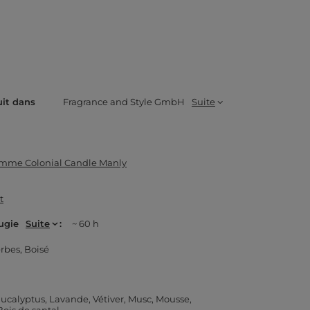
uit dans
Fragrance and Style GmbH
Suite
mme Colonial Candle Manly
t
ugie
Suite
~ 60 h
rbes
Boisé
ucalyptus
Lavande
Vétiver
Musc
Mousse