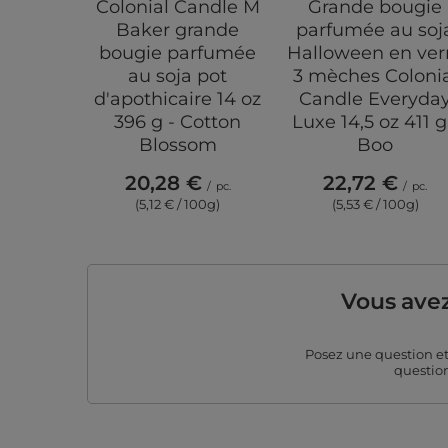
Colonial Candle M
Grande bougie
Baker grande
parfumée au soj
bougie parfumée
Halloween en ver
au soja pot
3 mèches Coloni
d'apothicaire 14 oz
Candle Everyda
396 g - Cotton
Luxe 14,5 oz 411 g
Blossom
Boo
20,28 €
22,72 €
/
pc.
/
pc.
(5,12 € / 100g)
(5,53 € / 100g)
Vous avez
Posez une question e
question