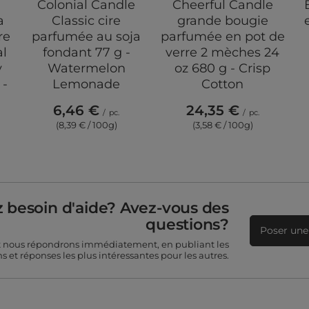
Colonial Candle
Cheerful Candle
a
Classic cire
grande bougie
re
parfumée au soja
parfumée en pot de
al
fondant 77 g -
verre 2 mèches 24
y
Watermelon
oz 680 g - Crisp
 -
Lemonade
Cotton
6,46 €
24,35 €
/
pc.
/
pc.
(8,39 € / 100g)
(3,58 € / 100g)
 besoin d'aide? Avez-vous des
questions?
Poser une
t nous répondrons immédiatement, en publiant les
s et réponses les plus intéressantes pour les autres.