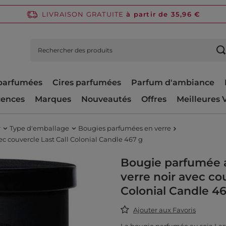
LIVRAISON GRATUITE
à partir de 35,96 €
parfumées
Cires parfumées
Parfum d'ambiance
cences
Marques
Nouveautés
Offres
Meilleures 
r
Type d'emballage
Bougies parfumées en verre
 couvercle Last Call Colonial Candle 467 g
Bougie parfumée 
verre noir avec cou
Colonial Candle 4
Ajouter aux Favoris