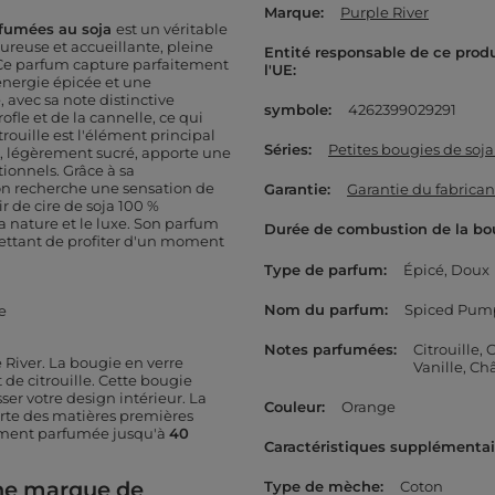
Marque
Purple River
rfumées au soja
est un véritable
ureuse et accueillante, pleine
Entité responsable de ce prod
. Ce parfum capture parfaitement
l'UE
énergie épicée et une
avec sa note distinctive
symbole
4262399029291
fle et de la cannelle, ce qui
trouille est l'élément principal
Séries
Petites bougies de soja
l, légèrement sucré, apporte une
ionnels. Grâce à sa
 l'on recherche une sensation de
Garantie
Garantie du fabrican
 de cire de soja 100 %
a nature et le luxe. Son parfum
Durée de combustion de la bo
ettant de profiter d'un moment
Type de parfum
Épicé
Doux
Nom du parfum
Spiced Pum
e
Notes parfumées
Citrouille
C
 River
. La bougie en verre
Vanille
Châ
 de citrouille. Cette bougie
r votre design intérieur. La
Couleur
Orange
perte des matières premières
lement parfumée jusqu'à
40
Caractéristiques supplémentai
ne marque de
Type de mèche
Coton