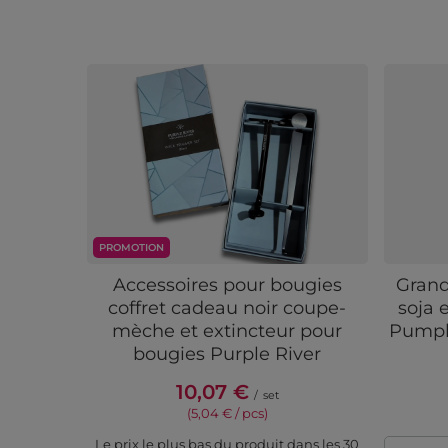
PROMOTION
Accessoires pour bougies
Grand
coffret cadeau noir coupe-
soja 
mèche et extincteur pour
Pumpk
bougies Purple River
10,07 €
/
set
(5,04 € / pcs)
Le prix le plus bas du produit dans les 30