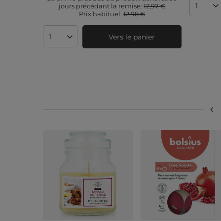
jours précédant la remise:
12,97 €
Quanti
Prix ​​habituel:
12,98 €
Vers le panier
Quantité de produits