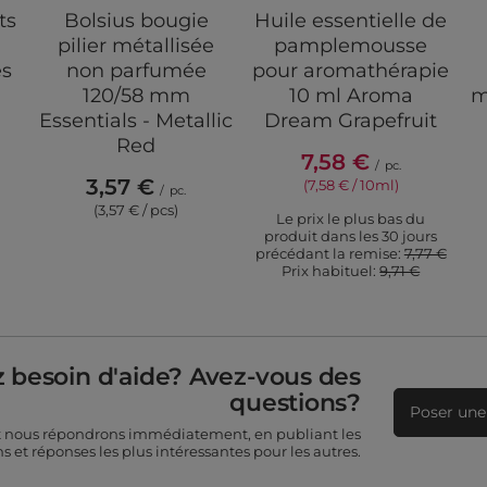
ts
Bolsius bougie
Huile essentielle de
pilier métallisée
pamplemousse
és
non parfumée
pour aromathérapie
120/58 mm
10 ml Aroma
m
Essentials - Metallic
Dream Grapefruit
Red
7,58 €
/
pc.
3,57 €
(7,58 € / 10ml)
/
pc.
(3,57 € / pcs)
Le prix le plus bas du
produit dans les 30 jours
précédant la remise:
7,77 €
Prix ​​habituel:
9,71 €
 besoin d'aide? Avez-vous des
questions?
Poser une
t nous répondrons immédiatement, en publiant les
s et réponses les plus intéressantes pour les autres.