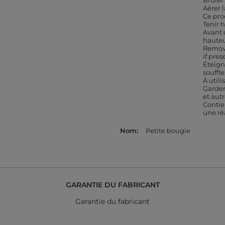
Brûler
Aérer l
Ce pro
Tenir 
Avant 
hauteu
Remove
if pres
Éteign
souffl
À util
Garder
et autr
Contie
une ré
Nom
Petite bougie
GARANTIE DU FABRICANT
Garantie du fabricant