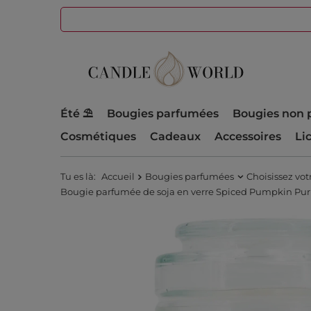
Été ⛱️
Bougies parfumées
Bougies non 
Cosmétiques
Cadeaux
Accessoires
Li
Tu es là:
Accueil
Bougies parfumées
Choisissez vo
Bougie parfumée de soja en verre Spiced Pumpkin Purpl