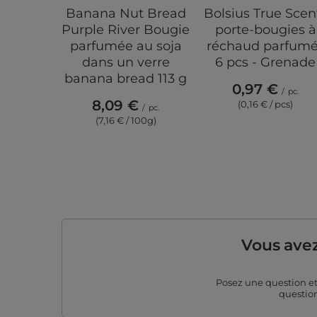
Banana Nut Bread
Bolsius True Scen
Purple River Bougie
porte-bougies à
parfumée au soja
réchaud parfum
dans un verre
6 pcs - Grenade
banana bread 113 g
0,97 €
/
pc.
8,09 €
(0,16 € / pcs)
/
pc.
(7,16 € / 100g)
Vous avez
Posez une question e
question