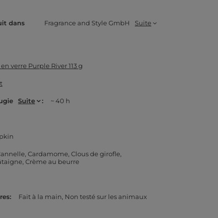
uit dans
Fragrance and Style GmbH
Suite
 en verre Purple River 113 g
t
ugie
Suite
~ 40 h
pkin
annelle
Cardamome
Clous de girofle
taigne
Crème au beurre
res
Fait à la main
Non testé sur les animaux