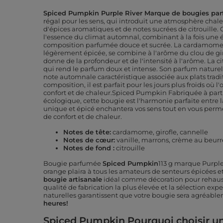
Spiced Pumpkin Purple River Marque de bougies pa
régal pour les sens, qui introduit une atmosphère chale
d'épices aromatiques et de notes sucrées de citrouille
l'essence du climat automnal, combinant à la fois une 
composition parfumée douce et sucrée. La cardamome, 
légèrement épicée, se combine à l'arôme du clou de giro
donne de la profondeur et de l'intensité à l'arôme. La ci
qui rend le parfum doux et intense. Son parfum nature
note automnale caractéristique associée aux plats tradit
composition, il est parfait pour les jours plus froids où
confort et de chaleur.Spiced Pumpkin Fabriquée à partir
écologique, cette bougie est l'harmonie parfaite entre l
unique et épicé enchantera vos sens tout en vous perm
de confort et de chaleur.
Notes de tête:
cardamome, girofle, cannelle
Notes de cœur:
vanille, marrons, crème au beurr
Notes de fond :
citrouille
Bougie parfumée
Spiced Pumpkin
113 g marque
Purple
orange plaira à tous les amateurs de senteurs épicées et
bougie artisanale
idéal comme décoration pour rehausse
qualité de fabrication la plus élevée et la sélection ex
naturelles garantissent que votre bougie sera agréab
heures!
Spiced Pumpkin Pourquoi choisir u