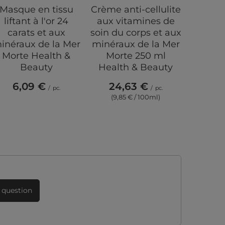
Masque en tissu
Crème anti-cellulite
Crème 
liftant à l'or 24
aux vitamines de
yeux a
carats et aux
soin du corps et aux
ml SPF2
inéraux de la Mer
minéraux de la Mer
minéra
Morte Health &
Morte 250 ml
Mort
Beauty
Health & Beauty
B
6,09 €
24,63 €
15
/
pc.
/
pc.
(9,85 € / 100ml)
(30,0
 question