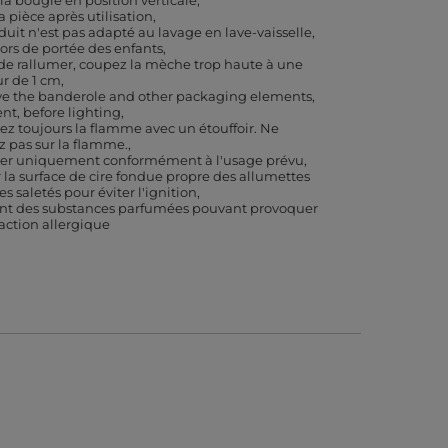
 la bougie en position verticale
a pièce après utilisation
duit n'est pas adapté au lavage en lave-vaisselle
hors de portée des enfants
de rallumer, coupez la mèche trop haute à une
r de 1 cm
 the banderole and other packaging elements,
ent, before lighting
ez toujours la flamme avec un étouffoir. Ne
ez pas sur la flamme.
iser uniquement conformément à l'usage prévu
 la surface de cire fondue propre des allumettes
es saletés pour éviter l'ignition
nt des substances parfumées pouvant provoquer
action allergique