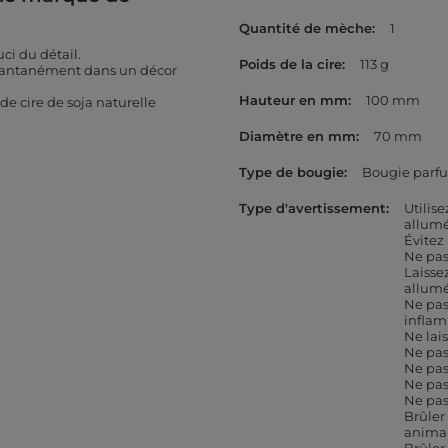
Quantité de mèche
1
uci du détail.
Poids de la cire
113 g
stantanément dans un décor
Hauteur en mm
100 mm
e cire de soja naturelle
Diamètre en mm
70 mm
Type de bougie
Bougie parf
Type d'avertissement
Utilis
allum
Évitez
Ne pas
Laisse
allum
Ne pas
infla
Ne lai
Ne pas
Ne pas
Ne pas
Ne pas
Brûler
anima