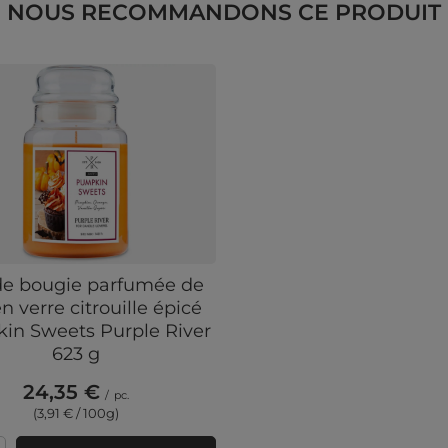
NOUS RECOMMANDONS CE PRODUIT
e bougie parfumée de
en verre citrouille épicé
in Sweets Purple River
623 g
24,35 €
/
pc.
(3,91 € / 100g)