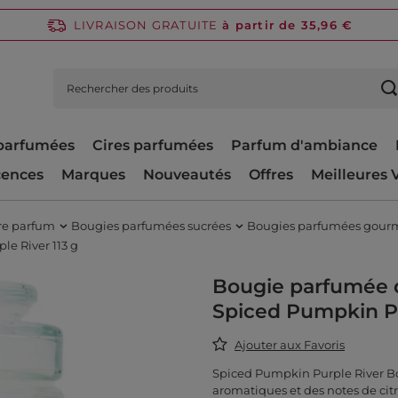
LIVRAISON GRATUITE
à partir de 35,96 €
parfumées
Cires parfumées
Parfum d'ambiance
cences
Marques
Nouveautés
Offres
Meilleures 
tre parfum
Bougies parfumées sucrées
Bougies parfumées gour
e River 113 g
Bougie parfumée d
Spiced Pumpkin Pu
Ajouter aux Favoris
Spiced Pumpkin Purple River Bo
aromatiques et des notes de citr