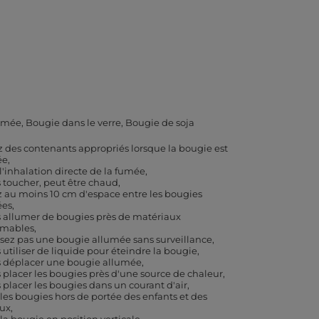
umée
Bougie dans le verre
Bougie de soja
ez des contenants appropriés lorsque la bougie est
ée
 l'inhalation directe de la fumée
 toucher, peut être chaud
z au moins 10 cm d'espace entre les bougies
ées
 allumer de bougies près de matériaux
mmables
ssez pas une bougie allumée sans surveillance
 utiliser de liquide pour éteindre la bougie
 déplacer une bougie allumée
 placer les bougies près d'une source de chaleur
 placer les bougies dans un courant d'air
 les bougies hors de portée des enfants et des
ux