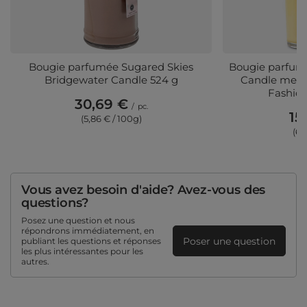
Bougie parfumée Sugared Skies
Bougie parfumé
Bridgewater Candle 524 g
Candle mediu
Fashio
30,69 €
/
pc.
15
(5,86 € / 100g)
(6,
Vous avez besoin d'aide? Avez-vous des
questions?
Posez une question et nous
répondrons immédiatement, en
Poser une question
publiant les questions et réponses
les plus intéressantes pour les
autres.