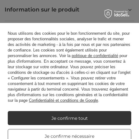
Information sur le produit
Bougies parfumées
Nous utilisons des cookies pour le bon fonctionnement du site, pour
proposer des fonctionnalités sociales, analyser le trafic et mener
des activités de marketing - à la fois par nous et par nos partenaires
de confiance. Les cookies sont également utilisés pour
Raccourci
personnaliser les annonces. Voir la
politique de confidentialité
pour
plus d'informations. En acceptant ce message, vous consentez à
leur stockage sur votre ordinateur. Vous pouvez préciser les
conditions de stockage ou d'accès à celles-ci en cliquant sur l'onglet
Blog
« Configurer les consentements ». Vous pouvez retirer votre
consentement à tout moment en supprimant les cookies de votre
navigateur à partir du terminal concerné. Vous trouverez également
plus d'informations sur les conditions générales et la confidentialité
sur la page
Confidentialité et conditions de Google
.
+48512350052
shop@candleworld.eu
Je confirme tout
Candle World
,
Tarnowska 23/2
,
61-323
Poznań
Real customers
Je confirme nécessaire
reviews