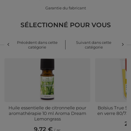
Garantie du fabricant
SÉLECTIONNÉ POUR VOUS
Précédent dans cette
Suivant dans cette
catégorie
catégorie
Huile essentielle de citronnelle pour
Bolsius True S
aromathérapie 10 ml Aroma Dream
en verre 80/7
Lemongrass
2,
9,72 €
(2
/
pc.