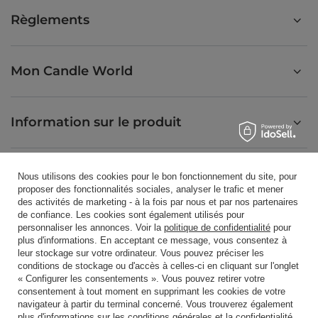
Règlements
Mon Candle World
Information sur le produit
Bougies parfumées
Nous utilisons des cookies pour le bon fonctionnement du site, pour
proposer des fonctionnalités sociales, analyser le trafic et mener
des activités de marketing - à la fois par nous et par nos partenaires
de confiance. Les cookies sont également utilisés pour
Raccourci
personnaliser les annonces. Voir la
politique de confidentialité
pour
plus d'informations. En acceptant ce message, vous consentez à
leur stockage sur votre ordinateur. Vous pouvez préciser les
conditions de stockage ou d'accès à celles-ci en cliquant sur l'onglet
Blog
« Configurer les consentements ». Vous pouvez retirer votre
consentement à tout moment en supprimant les cookies de votre
navigateur à partir du terminal concerné. Vous trouverez également
plus d'informations sur les conditions générales et la confidentialité