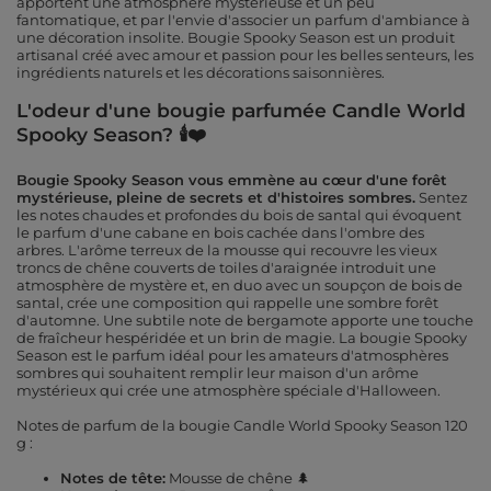
apportent une atmosphère mystérieuse et un peu
fantomatique, et par l'envie d'associer un parfum d'ambiance à
une décoration insolite. Bougie Spooky Season est un produit
artisanal créé avec amour et passion pour les belles senteurs, les
ingrédients naturels et les décorations saisonnières.
L'odeur d'une bougie parfumée Candle World
Spooky Season? 🕯❤️
Bougie Spooky Season vous emmène au cœur d'une forêt
mystérieuse, pleine de secrets et d'histoires sombres.
Sentez
les notes chaudes et profondes du bois de santal qui évoquent
le parfum d'une cabane en bois cachée dans l'ombre des
arbres. L'arôme terreux de la mousse qui recouvre les vieux
troncs de chêne couverts de toiles d'araignée introduit une
atmosphère de mystère et, en duo avec un soupçon de bois de
santal, crée une composition qui rappelle une sombre forêt
d'automne. Une subtile note de bergamote apporte une touche
de fraîcheur hespéridée et un brin de magie. La bougie Spooky
Season est le parfum idéal pour les amateurs d'atmosphères
sombres qui souhaitent remplir leur maison d'un arôme
mystérieux qui crée une atmosphère spéciale d'Halloween.
Notes de parfum de la bougie
Candle World Spooky Season 120
g :
Notes de tête:
Mousse de chêne 🌲