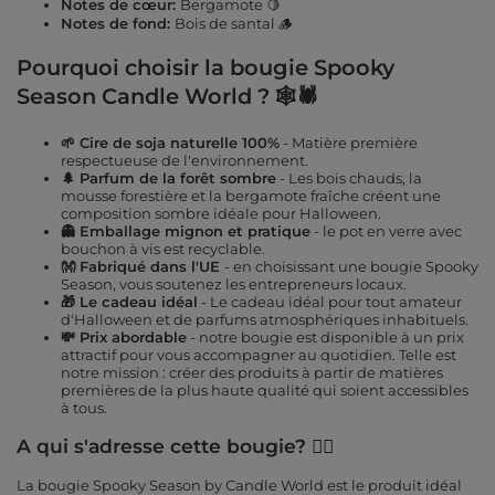
Notes de cœur:
Bergamote 🍋
Notes de fond:
Bois de santal
🪵
Pourquoi choisir la bougie Spooky
Season Candle World ? 🕸️🕷️
🌱 Cire de soja naturelle 100%
- Matière première
respectueuse de l'environnement.
🌲 Parfum de la forêt sombre
- Les bois chauds, la
mousse forestière et la bergamote fraîche créent une
composition sombre idéale pour Halloween.
👻 Emballage mignon et pratique
- le pot en verre avec
bouchon à vis est recyclable.
👐 Fabriqué dans l'UE
- en choisissant une bougie Spooky
Season, vous soutenez les entrepreneurs locaux.
🎁 Le cadeau idéal
- Le cadeau idéal pour tout amateur
d'Halloween et de parfums atmosphériques inhabituels.
💸 Prix abordable
- notre bougie est disponible à un prix
attractif pour vous accompagner au quotidien. Telle est
notre mission : créer des produits à partir de matières
premières de la plus haute qualité qui soient accessibles
à tous.
A qui s'adresse cette bougie? 🧙‍♀️
La bougie Spooky Season by Candle World est le produit idéal