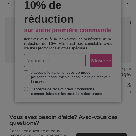
Précédent dans cette
Suivant dans cette
10% de
catégorie
catégorie
réduction
sur votre première commande
Inscrivez-vous à la newsletter et bénéficiez d'une
réduction de 10%
. Elle n'est pas cumulable avec
d'autres promotions et offres spéciales.
S'inscrire
Bougie parfumée Melon Pop
Bougie parf
J'accepte le traitement des données
Bridgewater Candle 524 g
Bridgewat
personnelles fournies ci-dessus afin de recevoir
la newsletter
30,69 €
30
/
pc.
J'accepte de recevoir des informations
(5,86 € / 100g)
(5,
commerciales sur les produits sélectionnés.
Vous avez besoin d'aide? Avez-vous des
questions?
Posez une question et nous
répondrons immédiatement, en