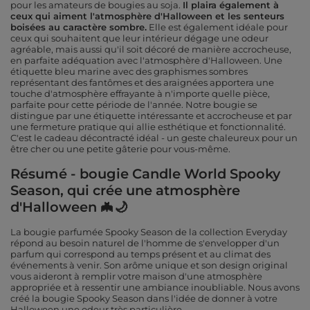
pour les amateurs de bougies au soja.
Il plaira également à
ceux qui aiment l'atmosphère d'Halloween et les senteurs
boisées au caractère sombre.
Elle est également idéale pour
ceux qui souhaitent que leur intérieur dégage une odeur
agréable, mais aussi qu'il soit décoré de manière accrocheuse,
en parfaite adéquation avec l'atmosphère d'Halloween. Une
étiquette bleu marine avec des graphismes sombres
représentant des fantômes et des araignées apportera une
touche d'atmosphère effrayante à n'importe quelle pièce,
parfaite pour cette période de l'année. Notre bougie se
distingue par une étiquette intéressante et accrocheuse et par
une fermeture pratique qui allie esthétique et fonctionnalité.
C'est le cadeau décontracté idéal - un geste chaleureux pour un
être cher ou une petite gâterie pour vous-même.
Résumé - bougie Candle World Spooky
Season, qui crée une atmosphère
d'Halloween 🦇🌙
La bougie parfumée Spooky Season de la collection Everyday
répond au besoin naturel de l'homme de s'envelopper d'un
parfum qui correspond au temps présent et au climat des
événements à venir. Son arôme unique et son design original
vous aideront à remplir votre maison d'une atmosphère
appropriée et à ressentir une ambiance inoubliable. Nous avons
créé la bougie Spooky Season dans l'idée de donner à votre
Halloween une odeur très particulière.