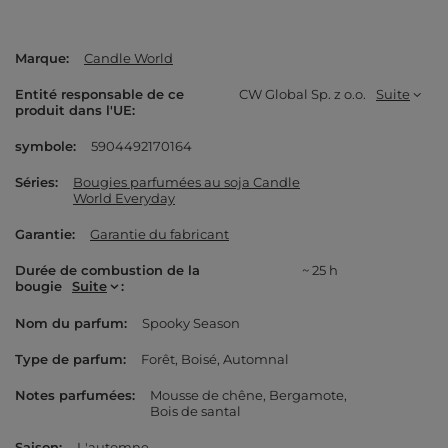
Marque
Candle World
Entité responsable de ce
CW Global Sp. z o.o.
Suite
produit dans l'UE
symbole
5904492170164
Séries
Bougies parfumées au soja Candle
World Everyday
Garantie
Garantie du fabricant
Durée de combustion de la
~ 25 h
bougie
Suite
Nom du parfum
Spooky Season
Type de parfum
Forêt
Boisé
Automnal
Notes parfumées
Mousse de chêne
Bergamote
Bois de santal
Saison
L'automne