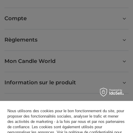
Compte
Règlements
Mon Candle World
Information sur le produit
Bougies parfumées
Nous utilisons des cookies pour le bon fonctionnement du site, pour
proposer des fonctionnalités sociales, analyser le trafic et mener
des activités de marketing - à la fois par nous et par nos partenaires
Raccourci
de confiance. Les cookies sont également utilisés pour
personnaliser les annonces. Voir la
politique de confidentialité
pour