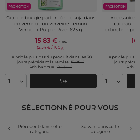
PROMOTION
PROMOTION
Grande bougie parfumée de soja dans
Accessoires 
en verre citron verveine Lemon
cadeau noi
Verbena Purple River 623 g
extincteur pou
15,83 €
10
/
pc.
(2,54 € / 100g)
(5
Le prix le plus bas du produit dans les 30
Le prix le plus b
jours précédant la remise:
17,05 €
jours précéd
Prix ​​habituel:
24,36 €
Prix ​​
Quantité de produits
Quantité de pr
SÉLECTIONNÉ POUR VOUS
Précédent dans cette
Suivant dans cette
catégorie
catégorie