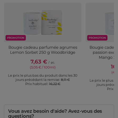
PROMOTION
PROMOTION
Bougie cadeau parfumée agrumes
Bougie cadeau
Lemon Sorbet 250 g Woodbridge
passion exot
Mango 25
7,63 €
/
pc.
10
(3,05 € / 100ml)
(4,2
Le prix le plus bas du produit dans les 30
jours précédant la remise:
8,11 €
Le prix le plus b
Prix ​​habituel:
16,22 €
jours précéd
Prix ​​
Vous avez besoin d'aide? Avez-vous des
questions?