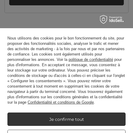
Nous utilisons des cookies pour le bon fonctionnement du site, pour
Ordres
proposer des fonctionnalités sociales, analyser le trafic et mener
des activités de marketing - à la fois par nous et par nos partenaires
de confiance. Les cookies sont également utilisés pour
Statut de la commande
personnaliser les annonces. Voir la
politique de confidentialité
pour
plus d'informations. En acceptant ce message, vous consentez à
Suivi des expéditions
leur stockage sur votre ordinateur. Vous pouvez préciser les
conditions de stockage ou d'accès à celles-ci en cliquant sur l'onglet
Je veux faire une réclamation sur le produit
« Configurer les consentements ». Vous pouvez retirer votre
Je veux retourner un produit
consentement à tout moment en supprimant les cookies de votre
navigateur à partir du terminal concerné. Vous trouverez également
Je veux échanger un produit
plus d'informations sur les conditions générales et la confidentialité
sur la page
Confidentialité et conditions de Google
.
Prendre contact
Je confirme tout
Compte