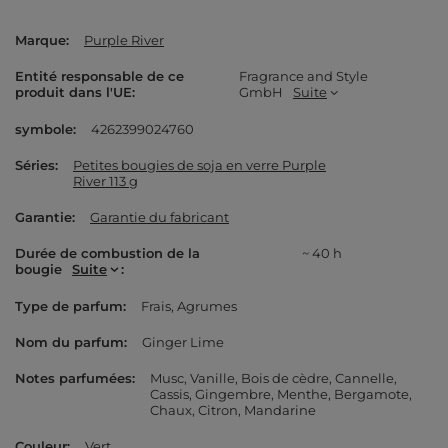
Marque
Purple River
Entité responsable de ce
Fragrance and Style
produit dans l'UE
GmbH
Suite
symbole
4262399024760
Séries
Petites bougies de soja en verre Purple
River 113 g
Garantie
Garantie du fabricant
Durée de combustion de la
~ 40 h
bougie
Suite
Type de parfum
Frais
Agrumes
Nom du parfum
Ginger Lime
Notes parfumées
Musc
Vanille
Bois de cèdre
Cannelle
Cassis
Gingembre
Menthe
Bergamote
Chaux
Citron
Mandarine
Couleur
Vert