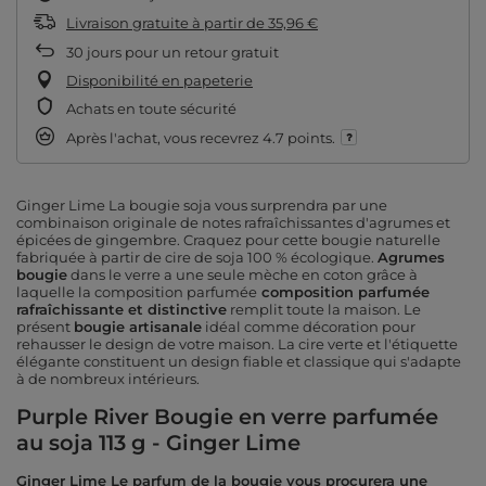
Livraison gratuite
à partir de
35,96 €
30
jours pour un retour gratuit
Disponibilité en papeterie
Achats en toute sécurité
Après l'achat, vous recevrez
4.7 points.
Ginger Lime La bougie soja vous surprendra par une
combinaison originale de notes rafraîchissantes d'agrumes et
épicées de gingembre. Craquez pour cette bougie naturelle
fabriquée à partir de cire de soja 100 % écologique.
Agrumes
bougie
dans le verre a une seule mèche en coton grâce à
laquelle la composition parfumée
composition parfumée
rafraîchissante et distinctive
remplit toute la maison.
Le
présent
bougie artisanale
idéal comme décoration pour
rehausser le design de votre maison. La cire verte et l'étiquette
élégante constituent un design fiable et classique qui s'adapte
à de nombreux intérieurs.
Purple River Bougie en verre parfumée
au soja 113 g - Ginger Lime
Ginger Lime Le parfum de la bougie vous procurera une