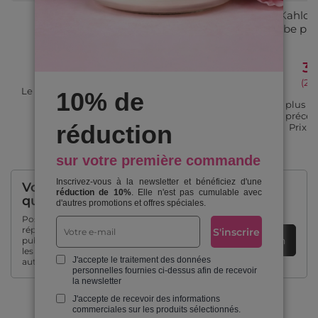
Sachet parfumé Melon Pop
Frida Kahlo 
Bridgewater Candle
garde-robe pre
4,60 €
/
pc.
3,
(4,00 € / 100ml)
(2,9
Le prix le plus bas du produit dans les 30
10% de
jours précédant la remise:
4,72 €
Le prix le plus b
Prix ​​habituel:
5,89 €
jours précéd
réduction
Prix ​​
sur votre première commande
Inscrivez-vous à la newsletter et bénéficiez d'une
Vous avez besoin d'aide? Avez-vous des
réduction de 10%
. Elle n'est pas cumulable avec
questions?
d'autres promotions et offres spéciales.
Posez une question et nous
répondrons immédiatement, en
S'inscrire
Poser une question
publiant les questions et réponses
les plus intéressantes pour les
J'accepte le traitement des données
autres.
personnelles fournies ci-dessus afin de recevoir
la newsletter
J'accepte de recevoir des informations
commerciales sur les produits sélectionnés.