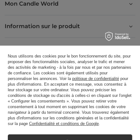
Mon Candle World
Information sur le produit
Bougies parfumées
Nous utilisons des cookies pour le bon fonctionnement du site, pour
proposer des fonctionnalités sociales, analyser le trafic et mener
des activités de marketing - à la fois par nous et par nos partenaires
Raccourci
de confiance. Les cookies sont également utilisés pour
personnaliser les annonces. Voir la
politique de confidentialité
pour
plus d'informations. En acceptant ce message, vous consentez à
leur stockage sur votre ordinateur. Vous pouvez préciser les
Blog
conditions de stockage ou d'accès à celles-ci en cliquant sur l'onglet
« Configurer les consentements ». Vous pouvez retirer votre
consentement à tout moment en supprimant les cookies de votre
navigateur à partir du terminal concerné. Vous trouverez également
plus d'informations sur les conditions générales et la confidentialité
sur la page
Confidentialité et conditions de Google
.
+48512350052
shop@candleworld.eu
Candle World
,
Tarnowska 23/2
,
61-323
Poznań