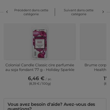
Précédent dans cette
Suivant dans cette
catégorie
catégorie
Colonial Candle Classic cire parfumée
Brume corpore
au soja fondant 77 g - Holiday Sparkle
Health &
6,46 €
17
/
pc.
(8,39 € / 100g)
(8,5
Vous avez besoin d'aide? Avez-vous des
questions?