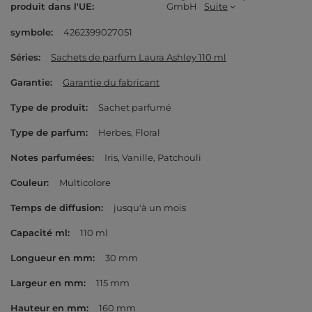
produit dans l'UE
GmbH
Suite
symbole
4262399027051
Séries
Sachets de parfum Laura Ashley 110 ml
Garantie
Garantie du fabricant
Type de produit
Sachet parfumé
Type de parfum
Herbes
Floral
Notes parfumées
Iris
Vanille
Patchouli
Couleur
Multicolore
Temps de diffusion
jusqu'à un mois
Capacité ml
110 ml
Longueur en mm
30 mm
Largeur en mm
115 mm
Hauteur en mm
160 mm