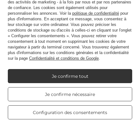
des activités de marketing - à la fois par nous et par nos partenaires
Raccourci
de confiance. Les cookies sont également utilisés pour
personnaliser les annonces. Voir la
politique de confidentialité
pour
plus d'informations. En acceptant ce message, vous consentez à
leur stockage sur votre ordinateur. Vous pouvez préciser les
Blog
conditions de stockage ou d'accès à celles-ci en cliquant sur l'onglet
« Configurer les consentements ». Vous pouvez retirer votre
consentement à tout moment en supprimant les cookies de votre
navigateur à partir du terminal concerné. Vous trouverez également
plus d'informations sur les conditions générales et la confidentialité
sur la page
Confidentialité et conditions de Google
.
+48512350052
shop@candleworld.eu
Candle World
,
Tarnowska 23/2
,
61-323
Poznań
Je confirme tout
Real customers
Je confirme nécessaire
Nous présentons des prix nets dans le magasin (hors TVA).
reviews
4.8
/ 5.0
469 reviews
Configuration des consentements
Copyright © Candle World 2016-2026 Tous droits réservés