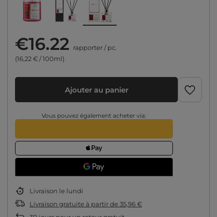
€16.22
rapporter
/
pc.
(16,22 € / 100ml)
Ajouter au panier
Vous pouvez également acheter via:
Livraison
le lundi
Livraison gratuite
à partir de
35,96 €