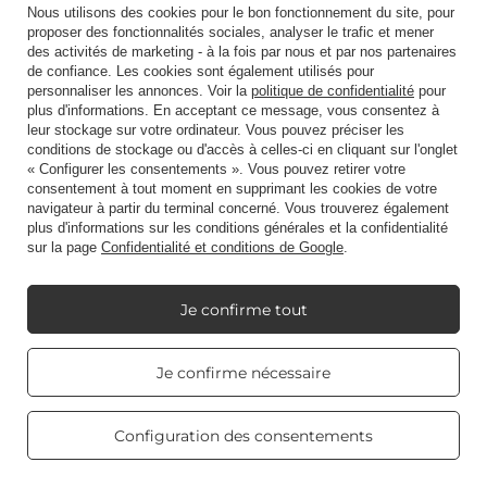
Nous utilisons des cookies pour le bon fonctionnement du site, pour
proposer des fonctionnalités sociales, analyser le trafic et mener
des activités de marketing - à la fois par nous et par nos partenaires
de confiance. Les cookies sont également utilisés pour
personnaliser les annonces. Voir la
politique de confidentialité
pour
plus d'informations. En acceptant ce message, vous consentez à
leur stockage sur votre ordinateur. Vous pouvez préciser les
conditions de stockage ou d'accès à celles-ci en cliquant sur l'onglet
« Configurer les consentements ». Vous pouvez retirer votre
consentement à tout moment en supprimant les cookies de votre
navigateur à partir du terminal concerné. Vous trouverez également
plus d'informations sur les conditions générales et la confidentialité
sur la page
Confidentialité et conditions de Google
.
Je confirme tout
Bougies parfumées et traditionnelles pour la
Real customers
Je confirme nécessaire
reviews
4.8
Saint-Valentin : comment choisir ? Guide
/ 5.0
Comment choisir les meilleures bougies
469 reviews
Configuration des consentements
parfumées pour la Saint-Valentin ? Quelles
bougies pour la Saint-Valentin sont les meilleures