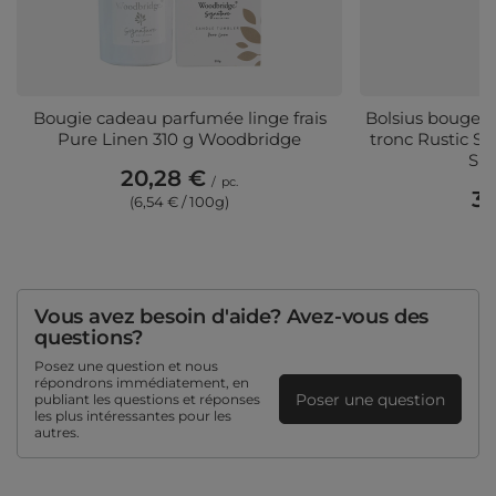
Bougie cadeau parfumée linge frais
Bolsius bougeoi
Pure Linen 310 g Woodbridge
tronc Rustic S
Sun
20,28 €
/
pc.
3,
(6,54 € / 100g)
(3
Vous avez besoin d'aide? Avez-vous des
questions?
Posez une question et nous
répondrons immédiatement, en
Poser une question
publiant les questions et réponses
les plus intéressantes pour les
autres.