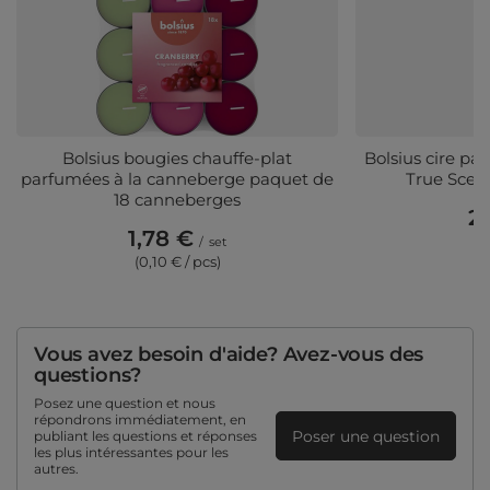
Bolsius bougies chauffe-plat
Bolsius cire p
parfumées à la canneberge paquet de
True Scen
18 canneberges
2,
1,78 €
(0
/
set
(0,10 € / pcs)
Vous avez besoin d'aide? Avez-vous des
questions?
Posez une question et nous
répondrons immédiatement, en
Poser une question
publiant les questions et réponses
les plus intéressantes pour les
autres.