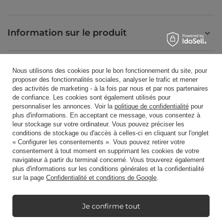
Information sur le produit
Bougies parfumées
Nous utilisons des cookies pour le bon fonctionnement du site, pour
proposer des fonctionnalités sociales, analyser le trafic et mener
des activités de marketing - à la fois par nous et par nos partenaires
de confiance. Les cookies sont également utilisés pour
Raccourci
personnaliser les annonces. Voir la
politique de confidentialité
pour
plus d'informations. En acceptant ce message, vous consentez à
leur stockage sur votre ordinateur. Vous pouvez préciser les
conditions de stockage ou d'accès à celles-ci en cliquant sur l'onglet
Blog
« Configurer les consentements ». Vous pouvez retirer votre
consentement à tout moment en supprimant les cookies de votre
navigateur à partir du terminal concerné. Vous trouverez également
plus d'informations sur les conditions générales et la confidentialité
sur la page
Confidentialité et conditions de Google
.
+48512350052
shop@candleworld.eu
Je confirme tout
Candle World
,
Tarnowska 23/2
,
61-323
Poznań