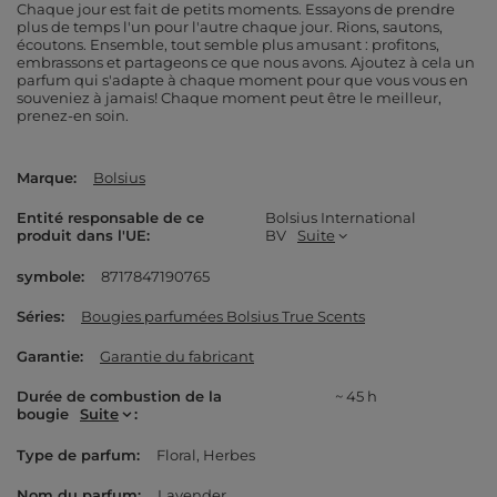
Chaque jour est fait de petits moments. Essayons de prendre
plus de temps l'un pour l'autre chaque jour. Rions, sautons,
écoutons. Ensemble, tout semble plus amusant : profitons,
embrassons et partageons ce que nous avons. Ajoutez à cela un
parfum qui s'adapte à chaque moment pour que vous vous en
souveniez à jamais! Chaque moment peut être le meilleur,
prenez-en soin.
Marque
Bolsius
Entité responsable de ce
Bolsius International
produit dans l'UE
BV
Suite
symbole
8717847190765
Séries
Bougies parfumées Bolsius True Scents
Garantie
Garantie du fabricant
Durée de combustion de la
~ 45 h
bougie
Suite
Type de parfum
Floral
Herbes
Nom du parfum
Lavender