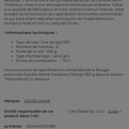
destinée. L'arôme sucré de canneberge et de cannelle envahit
l'intérieur, créant une atmosphère chaleureuse et festive. Grâce
à sa qualité de fabrication et à son arôme hivernal intense, cette
bougie ravira tous ceux qui apprécient les touches saisonnières
et qui souhaitent apporter une touche de magie dans leur
maison à Noël et tout au long de l'hiver.
ℹ️ Informations techniques :
Type de cire : Cire de soja 100
Nombre de mèches : 3
Poids de la cire : 550 g
Type d'emballage : verre gris
Durée de combustion : ~ 70 h
Vous trouverez les spécifications complètes de la bougie
parfumée Candle World Cranberry Orange 550 g dans la section
"Paramètres" ci-dessous.
Marque
Candle World
Entité responsable de ce
CW Global Sp. z o.o.
Suite
produit dans l'UE
symbole
5904492170386