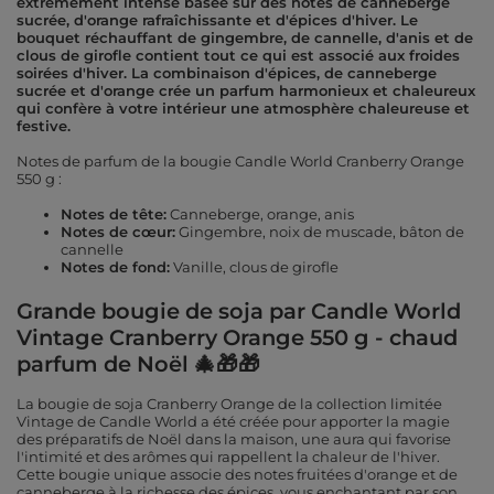
extrêmement intense basée sur des notes de canneberge
sucrée, d'orange rafraîchissante et d'épices d'hiver. Le
bouquet réchauffant de gingembre, de cannelle, d'anis et de
clous de girofle contient tout ce qui est associé aux froides
soirées d'hiver. La combinaison d'épices, de canneberge
sucrée et d'orange crée un parfum harmonieux et chaleureux
qui confère à votre intérieur une atmosphère chaleureuse et
festive.
Notes de parfum de la bougie Candle World Cranberry Orange
550 g :
Notes de tête:
Canneberge, orange, anis
Notes de cœur:
Gingembre, noix de muscade, bâton de
cannelle
Notes de fond:
Vanille, clous de girofle
Grande bougie de soja par Candle World
Vintage Cranberry Orange 550 g - chaud
parfum de Noël 🎄🎁🎁
La bougie de soja Cranberry Orange de la collection limitée
Vintage de Candle World a été créée pour apporter la magie
des préparatifs de Noël dans la maison, une aura qui favorise
l'intimité et des arômes qui rappellent la chaleur de l'hiver.
Cette bougie unique associe des notes fruitées d'orange et de
canneberge à la richesse des épices, vous enchantant par son