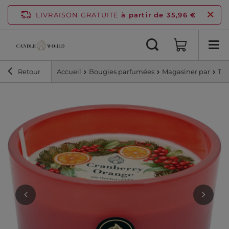
LIVRAISON GRATUITE
à partir de 35,96 €
Retour
Accueil
Bougies parfumées
Magasiner par
Ty