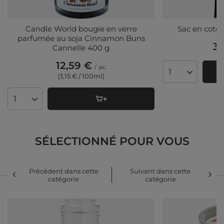
Candle World bougie en verre
Sac en coto
parfumée au soja Cinnamon Buns
3,
Cannelle 400 g
12,59 €
/
pc.
Quantité de pr
(3,15 € / 100ml)
Quantité de produits
SÉLECTIONNÉ POUR VOUS
Précédent dans cette
Suivant dans cette
catégorie
catégorie