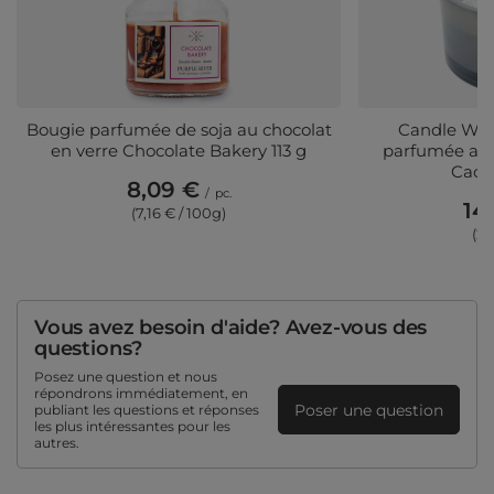
Bougie parfumée de soja au chocolat
Candle Wor
en verre Chocolate Bakery 113 g
parfumée au 
Cach
8,09 €
/
pc.
14
(7,16 € / 100g)
(2,
Vous avez besoin d'aide? Avez-vous des
questions?
Posez une question et nous
répondrons immédiatement, en
Poser une question
publiant les questions et réponses
les plus intéressantes pour les
autres.