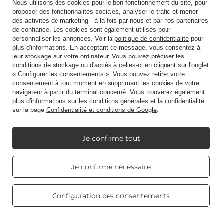
Nous utilisons des cookies pour le bon fonctionnement du site, pour
Je veux faire une réclamation sur le produit
proposer des fonctionnalités sociales, analyser le trafic et mener
Je veux retourner un produit
des activités de marketing - à la fois par nous et par nos partenaires
de confiance. Les cookies sont également utilisés pour
Je veux échanger un produit
personnaliser les annonces. Voir la
politique de confidentialité
pour
plus d'informations. En acceptant ce message, vous consentez à
Prendre contact
leur stockage sur votre ordinateur. Vous pouvez préciser les
conditions de stockage ou d'accès à celles-ci en cliquant sur l'onglet
« Configurer les consentements ». Vous pouvez retirer votre
consentement à tout moment en supprimant les cookies de votre
Compte
navigateur à partir du terminal concerné. Vous trouverez également
plus d'informations sur les conditions générales et la confidentialité
sur la page
Confidentialité et conditions de Google
.
Règlements
Je confirme tout
Mon Candle World
Real customers
Je confirme nécessaire
reviews
4.8
/ 5.0
469 reviews
Configuration des consentements
Information sur le produit