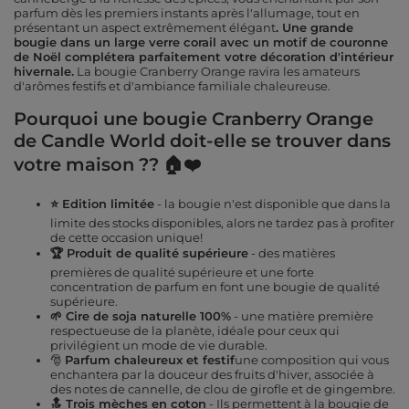
parfum dès les premiers instants après l'allumage, tout en
présentant un aspect extrêmement élégant
. Une grande
bougie dans un large verre corail avec un motif de couronne
de Noël complétera parfaitement votre décoration d'intérieur
hivernale.
La bougie Cranberry Orange ravira les amateurs
d'arômes festifs et d'ambiance familiale chaleureuse.
Pourquoi une bougie Cranberry Orange
de Candle World doit-elle se trouver dans
votre maison ?? 🏠❤️
⭐ Edition limitée
- la bougie n'est disponible que dans la
limite des stocks disponibles, alors ne tardez pas à profiter
de cette occasion unique!
🏆 Produit de qualité supérieure
- des matières
premières de qualité supérieure et une forte
concentration de parfum en font une bougie de qualité
supérieure.
🌱 Cire de soja naturelle 100%
- une matière première
respectueuse de la planète, idéale pour ceux qui
privilégient un mode de vie durable.
🎅
Parfum chaleureux et festif
une composition qui vous
enchantera par la douceur des fruits d'hiver, associée à
des notes de cannelle, de clou de girofle et de gingembre.
🔝 Trois mèches en coton
- Ils permettent à la bougie de