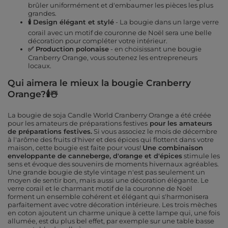
brûler uniformément et d'embaumer les pièces les plus
grandes.
🕯️ Design élégant et stylé
- La bougie dans un large verre
corail avec un motif de couronne de Noël sera une belle
décoration pour compléter votre intérieur.
✅ Production polonaise
- en choisissant une bougie
Cranberry Orange, vous soutenez les entrepreneurs
locaux.
Qui aimera le mieux la bougie Cranberry
Orange?🕯️☃️
La bougie de soja Candle World Cranberry Orange a été créée
pour les amateurs de préparations festives
pour les amateurs
de préparations festives.
Si vous associez le mois de décembre
à l'arôme des fruits d'hiver et des épices qui flottent dans votre
maison, cette bougie est faite pour vous!
Une combinaison
enveloppante de canneberge, d'orange et d'épices
stimule les
sens et évoque des souvenirs de moments hivernaux agréables.
Une grande bougie de style vintage n'est pas seulement un
moyen de sentir bon, mais aussi une décoration élégante. Le
verre corail et le charmant motif de la couronne de Noël
forment un ensemble cohérent et élégant qui s'harmonisera
parfaitement avec votre décoration intérieure. Les trois mèches
en coton ajoutent un charme unique à cette lampe qui, une fois
allumée, est du plus bel effet, par exemple sur une table basse