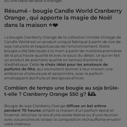
ou une table de salle à manger.
Résumé - bougie Candle World Cranberry
Orange , qui apporte la magie de Noël
dans la maison ⭐❤️
La bougie Cranberry Orange de la collection limitée Vintage de
Candle World est un produit unique fabriqué à partir de cire de
soja naturelle et respectueuse de l'environnement. Notre
bougie a été fabriquée à la main à partir de matières premières
de la plus haute qualité et avec le souci du détail, ce qui en fait
un produit de première qualité en termes d'arôme et
d'esthétique. Cette
le choix idéal pour les amateurs de
parfums de fête
, qui souhaitent donner à leur maison une
ambiance chaleureuse et saisonnière, avec le parfum
enveloppant des fruits et des épices d'hiver.
Combien de temps une bougie au soja brûle-
t-elle ? Cranberry Orange 550 g? 🕯️🕰️
Bougie de soja Cranberry Orange
diffuse un bel arôme
pendant 70 heures
, emplit la maison d'un parfum épicé et
hivernal. Allumez-la lors d'une soirée festive ou d'une réunion
avec vos proches et laissez la composition réchauffante envahir
votre intérieur.