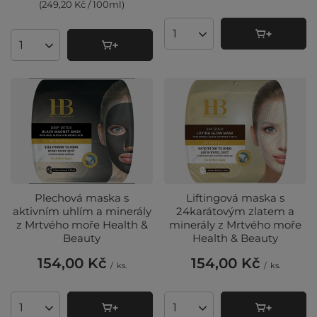
(249,20 Kč / 100ml
)
Množství produktů
Množství produktů
Plechová maska ​​s
Liftingová maska ​​s
aktivním uhlím a minerály
24karátovým zlatem a
z Mrtvého moře Health &
minerály z Mrtvého moře
Beauty
Health & Beauty
154,00 Kč
154,00 Kč
/
ks.
/
ks.
Množství produktů
Množství produktů