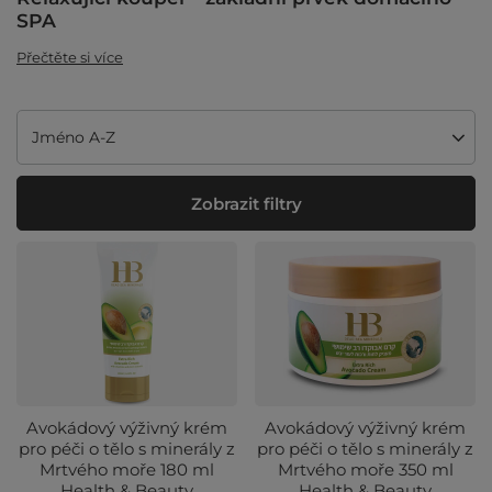
SPA
Přečtěte si více
Změnit řazení
Jméno A-Z
Zobrazit filtry
Avokádový výživný krém
Avokádový výživný krém
pro péči o tělo s minerály z
pro péči o tělo s minerály z
Mrtvého moře 180 ml
Mrtvého moře 350 ml
Health & Beauty
Health & Beauty