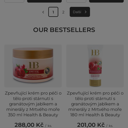
1
2
Další
OUR BESTSELLERS
Zpevňující krém pro péči o
Zpevňující krém pro péči o
tělo proti stárnutí s
tělo proti stárnutí s
granátovým jablkem a
granátovým jablkem a
minerály z Mrtvého moře
minerály z Mrtvého moře
350 ml Health & Beauty
180 ml Health & Beauty
288,00 Kč
201,00 Kč
/
ks.
/
ks.