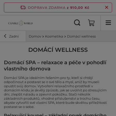
DOPRAVA ZDARMA
z 910,00 Kč
Zadní
Domov
Kosmetika
Domácí wellness
DOMÁCÍ WELLNESS
Domácí SPA – relaxace a péče v pohodlí
vlastního domova
Domácí SPA je ideálním řešením pro ty, kteří si chtějí
odpočinout a postarat se o své tělo a mysl, aniž by museli
opustit svůj domov. Vytvoření relaxačního prostředí v
domácím klidu je skvělý způsob, jak se uvolnit po stresujícím
dni, zlepšit náladu a zpevnit pokožku. Stačí několik
základních produktů, vhodné příslušenství a trochu času,
abyste vytvořili své vlastní SPA, které bude skvělou příležitostí
postarat se o sebe.
Relaxující koupel – základní prvek domácího