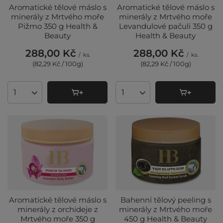
Aromatické tělové máslo s
Aromatické tělové máslo s
minerály z Mrtvého moře
minerály z Mrtvého moře
Pižmo 350 g Health &
Levandulové pačuli 350 g
Beauty
Health & Beauty
288,00 Kč
288,00 Kč
/
ks.
/
ks.
(82,29 Kč / 100g
)
(82,29 Kč / 100g
)
Množství produktů
Množství produktů
Aromatické tělové máslo s
Bahenní tělový peeling s
minerály z orchideje z
minerály z Mrtvého moře
Mrtvého moře 350 g
450 g Health & Beauty