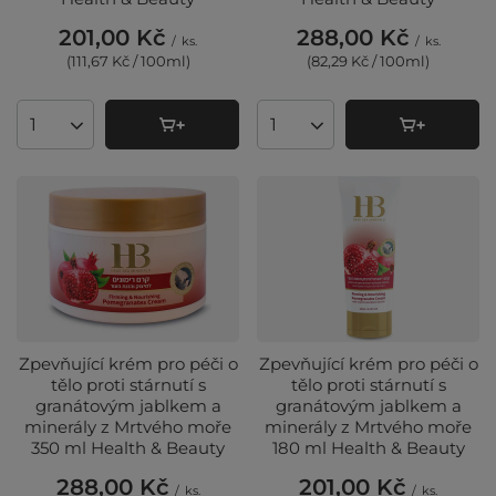
201,00 Kč
288,00 Kč
/
ks.
/
ks.
(111,67 Kč / 100ml
)
(82,29 Kč / 100ml
)
Množství produktů
Množství produktů
Zpevňující krém pro péči o
Zpevňující krém pro péči o
tělo proti stárnutí s
tělo proti stárnutí s
granátovým jablkem a
granátovým jablkem a
minerály z Mrtvého moře
minerály z Mrtvého moře
350 ml Health & Beauty
180 ml Health & Beauty
288,00 Kč
201,00 Kč
/
ks.
/
ks.