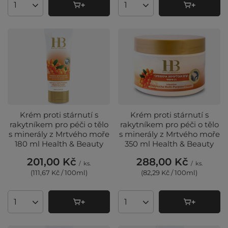
Množství produktů
Množství produktů
Krém proti stárnutí s
Krém proti stárnutí s
rakytníkem pro péči o tělo
rakytníkem pro péči o tělo
s minerály z Mrtvého moře
s minerály z Mrtvého moře
180 ml Health & Beauty
350 ml Health & Beauty
201,00 Kč
288,00 Kč
/
ks.
/
ks.
(111,67 Kč / 100ml
)
(82,29 Kč / 100ml
)
Množství produktů
Množství produktů