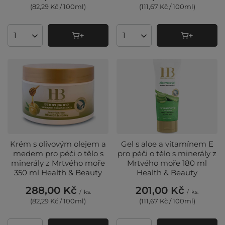
(82,29 Kč / 100ml
)
(111,67 Kč / 100ml
)
Množství produktů
Množství produktů
Krém s olivovým olejem a
Gel s aloe a vitamínem E
medem pro péči o tělo s
pro péči o tělo s minerály z
minerály z Mrtvého moře
Mrtvého moře 180 ml
350 ml Health & Beauty
Health & Beauty
288,00 Kč
201,00 Kč
/
ks.
/
ks.
(82,29 Kč / 100ml
)
(111,67 Kč / 100ml
)