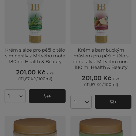
Krém s aloe pro péči o tělo
Krém s bambuckým
s minerály z Mrtvého moře
máslem pro péči o tělo s
180 ml Health & Beauty
minerály z Mrtvého moře
180 ml Health & Beauty
201,00 Kč
/
ks.
201,00 Kč
(111,67 Kč / 100ml
)
/
ks.
(111,67 Kč / 100ml
)
Množství produktů
Množství produktů