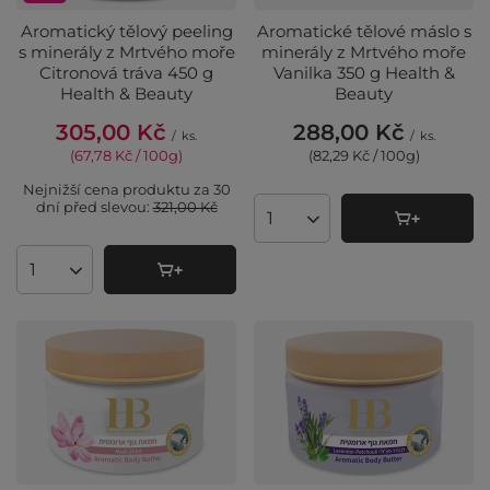
Aromatický tělový peeling
Aromatické tělové máslo s
s minerály z Mrtvého moře
minerály z Mrtvého moře
Citronová tráva 450 g
Vanilka 350 g Health &
Health & Beauty
Beauty
305,00 Kč
288,00 Kč
/
ks.
/
ks.
(67,78 Kč / 100g
)
(82,29 Kč / 100g
)
Nejnižší cena produktu za 30
dní před slevou:
321,00 Kč
Množství produktů
Množství produktů