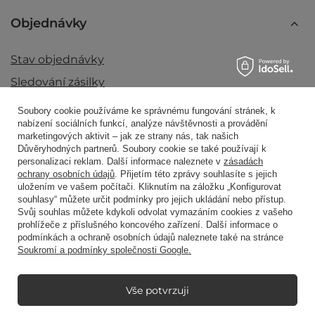
Objednávky
Stav objednávky
Sledování zásilky
Chci produkt reklamovat
Soubory cookie používáme ke správnému fungování stránek, k
nabízení sociálních funkcí, analýze návštěvnosti a provádění
Chci vrátit produkt
marketingových aktivit – jak ze strany nás, tak našich
Chci vyměnit produkt
Důvěryhodných partnerů. Soubory cookie se také používají k
personalizaci reklam. Další informace naleznete v
zásadách
Kontakt
ochrany osobních údajů
. Přijetím této zprávy souhlasíte s jejich
uložením ve vašem počítači. Kliknutím na záložku „Konfigurovat
souhlasy“ můžete určit podmínky pro jejich ukládání nebo přístup.
Svůj souhlas můžete kdykoli odvolat vymazáním cookies z vašeho
Účet
prohlížeče z příslušného koncového zařízení. Další informace o
podmínkách a ochraně osobních údajů naleznete také na stránce
Soukromí a podmínky společnosti Google.
Předpisy
Vše potvrzuji