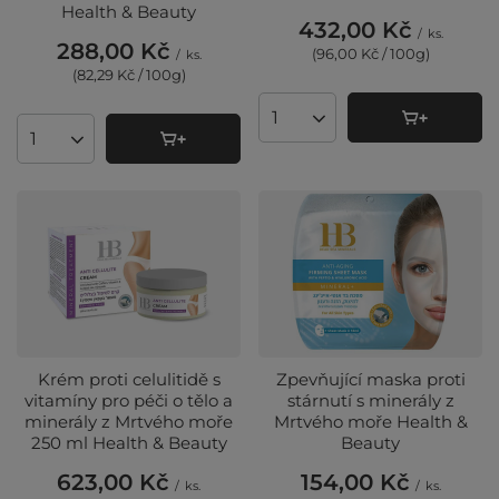
Health & Beauty
432,00 Kč
/
ks.
288,00 Kč
(96,00 Kč / 100g
)
/
ks.
(82,29 Kč / 100g
)
Množství produktů
Množství produktů
Krém proti celulitidě s
Zpevňující maska ​​proti
vitamíny pro péči o tělo a
stárnutí s minerály z
minerály z Mrtvého moře
Mrtvého moře Health &
250 ml Health & Beauty
Beauty
623,00 Kč
154,00 Kč
/
ks.
/
ks.