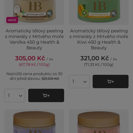
AKCE
Aromatický tělový peeling
Aromatický tělový peeling
s minerály z Mrtvého moře
s minerály z Mrtvého moře
Vanilka 450 g Health &
Kiwi 450 g Health &
Beauty
Beauty
305,00 Kč
321,00 Kč
/
ks.
/
ks.
(67,78 Kč / 100g
)
(71,33 Kč / 100g
)
Nejnižší cena produktu za 30
dní před slevou:
321,00 Kč
Množství produktů
Množství produktů