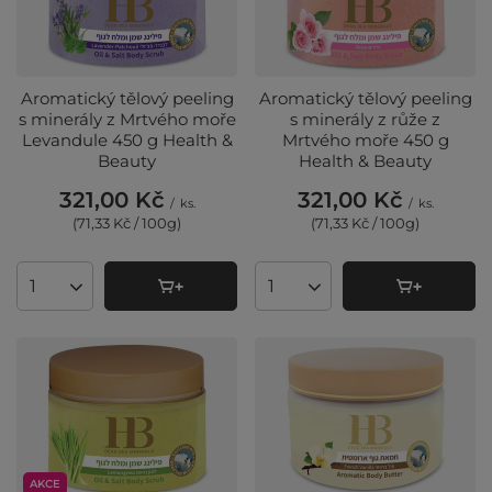
Aromatický tělový peeling
Aromatický tělový peeling
s minerály z Mrtvého moře
s minerály z růže z
Levandule 450 g Health &
Mrtvého moře 450 g
Beauty
Health & Beauty
321,00 Kč
321,00 Kč
/
ks.
/
ks.
(71,33 Kč / 100g
)
(71,33 Kč / 100g
)
Množství produktů
Množství produktů
AKCE