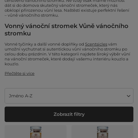
čerstvého vánočního stromku. Ne vždy však máme možnost
dát si do domova skutečný vánoční stromeček, který nás
obklopí přirozenou vůní lesa. Naštěstí existuje perfektní řešení
– vůně vánočního stromku.
Vonný vánoční stromek Vůně vánočního
stromku
Vonné tyčinky a další vonné doplňky od
Scentsicles
vám
umožní vychutnat si autentickou vůni vánočního stromku po
celou dobu prázdnin. V této kategorii najdete široký výběr vůní
na vánoční stromeček, které dodají vašemu interiéru kouzlo a
kouzlo.
Přečtěte si více
Změnit řazení
Jméno A-Z
Zobrazit filtry