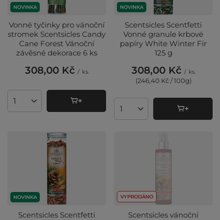
NOVINKA
NOVINKA
Vonné tyčinky pro vánoční
Scentsicles Scentfetti
stromek Scentsicles Candy
Vonné granule krbové
Cane Forest Vánoční
papíry White Winter Fir
závěsné dekorace 6 ks
125 g
308,00 Kč
308,00 Kč
/
ks.
/
ks.
(246,40 Kč / 100g
)
Množství produktů
Množství produktů
VYPRODÁNO
NOVINKA
Scentsicles Scentfetti
Scentsicles vánoční