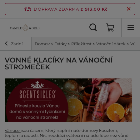
DOPRAVA ZDARMA
z 913,00 Kč
Zadní
Domov
Dárky
Příležitost
Vánoční dárek
Vůně
VONNÉ KLACÍKY NA VÁNOČNÍ
STROMEČEK
Vánoce
jsou časem, který naplní naše domovy kouzlem,
teplem a radostí. Nic neodráží sváteční náladu lépe než vůně