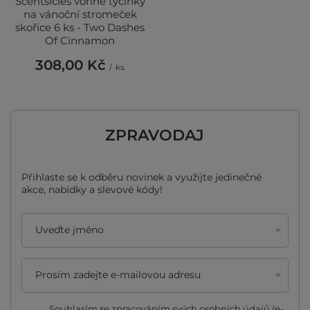
Scentsicles vonné tyčinky
na vánoční stromeček
skořice 6 ks - Two Dashes
Of Cinnamon
308,00 Kč
/
ks.
ZPRAVODAJ
Přihlaste se k odběru novinek a využijte jedinečné
akce, nabídky a slevové kódy!
Uveďte jméno
Prosím zadejte e-mailovou adresu
Souhlasím se zpracováním svých osobních údajů (e-