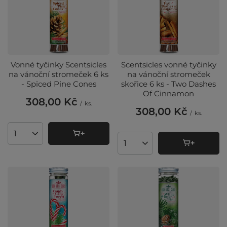
Vonné tyčinky Scentsicles
Scentsicles vonné tyčinky
na vánoční stromeček 6 ks
na vánoční stromeček
- Spiced Pine Cones
skořice 6 ks - Two Dashes
Of Cinnamon
308,00 Kč
/
ks.
308,00 Kč
/
ks.
Množství produktů
Množství produktů