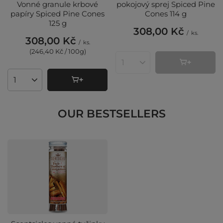
Vonné granule krbové
pokojový sprej Spiced Pine
papíry Spiced Pine Cones
Cones 114 g
125 g
308,00 Kč
/
ks.
308,00 Kč
/
ks.
(246,40 Kč / 100g
)
Množství produktů
Množství produktů
OUR BESTSELLERS