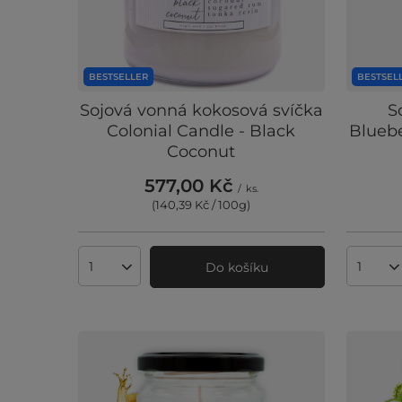
BESTSELLER
BESTSEL
Sojová vonná kokosová svíčka
S
Colonial Candle - Black
Bluebe
Coconut
577,00 Kč
/
ks.
(140,39 Kč / 100g
)
Do košíku
Množství produktů
Množst