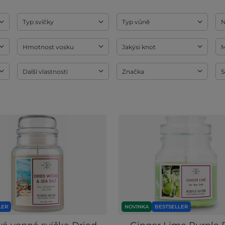
Typ svíčky
Typ vůně
N
Hmotnost vosku
Jakýsi knot
M
Další vlastnosti
Značka
S
LER
NOVINKA
BESTSELLER