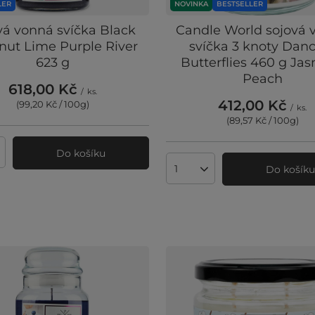
LER
NOVINKA
BESTSELLER
vá vonná svíčka Black
Candle World sojová 
nut Lime Purple River
svíčka 3 knoty Dan
623 g
Butterflies 460 g Ja
Peach
618,00 Kč
/
ks.
412,00 Kč
(99,20 Kč / 100g
)
/
ks.
(89,57 Kč / 100g
)
Do košíku
ví produktů
Do košík
Množství produktů