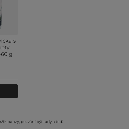
íčka s
noty
460 g
u
mžik pauzy, pozvání být tady a teď.