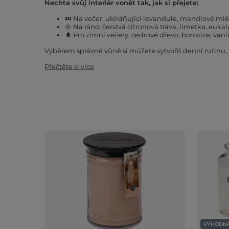
Nechte svůj interiér vonět tak, jak si přejete:
💤 Na večer: uklidňující levandule, mandlové ml
🌞 Na ráno: čerstvá citronová tráva, limetka, euka
🌲 Pro zimní večery: cedrové dřevo, borovice, vani
Výběrem správné vůně si můžete vytvořit denní rutinu, k
Přečtěte si více
VÝHODNÁ