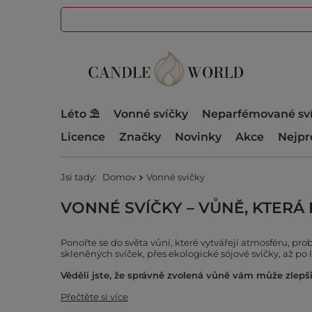
Léto ⛱️
Vonné svíčky
Neparfémované sv
Licence
Značky
Novinky
Akce
Nejpr
Jsi tady:
Domov
Vonné svíčky
VONNÉ SVÍČKY – VŮNĚ, KTER
Ponořte se do světa vůní, které vytvářejí atmosféru, p
skleněných svíček, přes ekologické sójové svíčky, až po
Věděli jste, že správně zvolená vůně vám může zlepš
Přečtěte si více