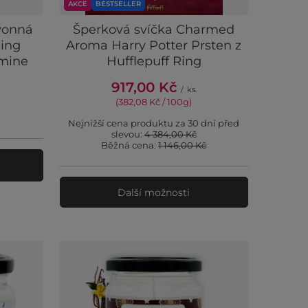
AKCE
BESTSELLER
vonná
Šperková svíčka Charmed
cing
Aroma Harry Potter Prsten z
smine
Hufflepuff Ring
917,00 Kč
/
ks.
(382,08 Kč / 100g
)
Nejnižší cena produktu za 30 dní před
slevou:
4 384,00 Kč
Běžná cena:
1 146,00 Kč
u
Další možnosti