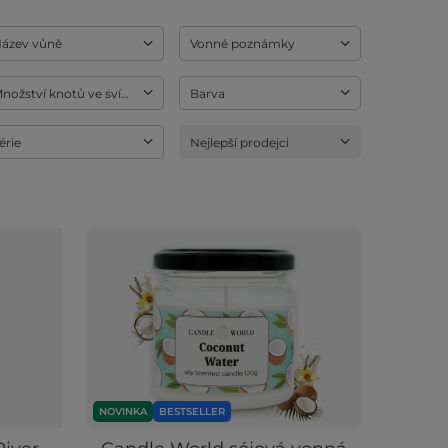
ázev vůně
Vonné poznámky
nožství knotů ve svíčce
Barva
érie
Nejlepší prodejci
NOVINKA
BESTSELLER