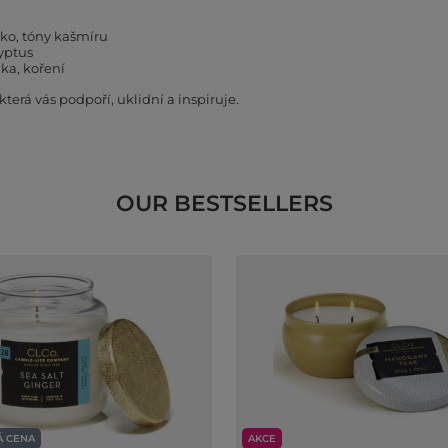
éko, tóny kašmíru
lyptus
lka, koření
terá vás podpoří, uklidní a inspiruje.
OUR BESTSELLERS
 CENA
AKCE