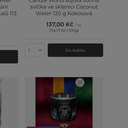
River
Candle World sójová vonná
ůní
svíčka ve sklenici Coconut
usů 113
Water 120 g Kokosová
137,00 Kč
/
ks.
(114,17 Kč / 100g
)
Do košíku
Množství produktů
u