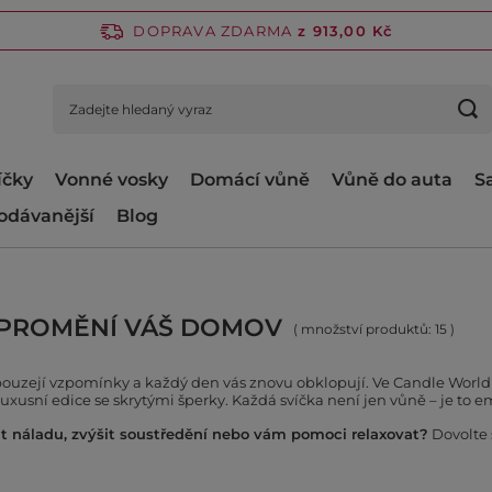
DOPRAVA ZDARMA
z 913,00 Kč
íčky
Vonné vosky
Domácí vůně
Vůně do auta
S
odávanější
Blog
Á PROMĚNÍ VÁŠ DOMOV
( množství produktů:
15
)
robouzejí vzpomínky a každý den vás znovu obklopují. Ve Candle Worl
 luxusní edice se skrytými šperky. Každá svíčka není jen vůně – je to 
it náladu, zvýšit soustředění nebo vám pomoci relaxovat?
Dovolte 