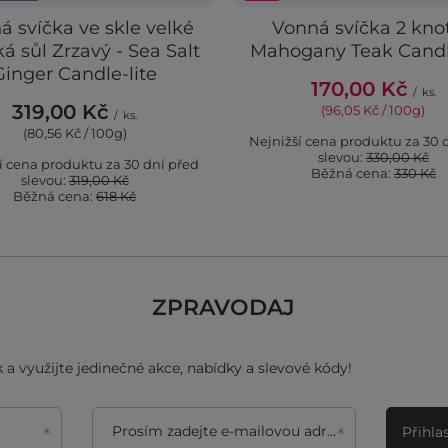
á svíčka ve skle velké
Vonná svíčka 2 knot
á sůl Zrzavý - Sea Salt
Mahogany Teak Candle
Ginger Candle-lite
170,00 Kč
/
ks.
319,00 Kč
(96,05 Kč / 100g)
/
ks.
(80,56 Kč / 100g)
Nejnižší cena produktu za 30 
slevou:
330,00 Kč
í cena produktu za 30 dní před
Běžná cena:
330 Kč
slevou:
319,00 Kč
Běžná cena:
618 Kč
ZPRAVODAJ
 a využijte jedinečné akce, nabídky a slevové kódy!
Prosím zadejte e-mailovou adresu
Přihla