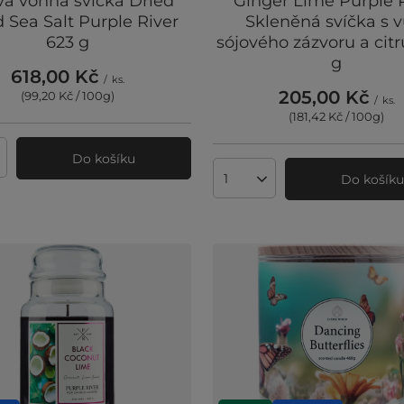
vá vonná svíčka Dried
Ginger Lime Purple 
Sea Salt Purple River
Skleněná svíčka s v
623 g
sójového zázvoru a citr
g
618,00 Kč
/
ks.
205,00 Kč
(99,20 Kč / 100g
)
/
ks.
(181,42 Kč / 100g
)
Do košíku
ví produktů
Do košík
Množství produktů