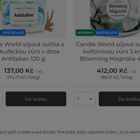
BESTSELLER
NOVINKA
BESTSELLER
e World sójová svíčka s
Candle World sójová sv
ikuřáckou vůní v dóze
květinovou vůní 3 k
Antitabac 120 g
Blooming Magnolia 
137,00 Kč
412,00 Kč
/
ks.
/
ks.
(114,17 Kč / 100g
)
(89,57 Kč / 100g
)
Do košíku
Do košík
ví produktů
Množství produktů
pro péči o sebe a své blízké. Pokaždé, když zapálíte svíčku, je to oka