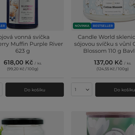
LER
NOVINKA
BESTSELLER
ojová vonná svíčka
Candle World skleni
rry Muffin Purple River
sójovou svíčku s vůní 
623 g
Blossom 110 g Bav
618,00 Kč
137,00 Kč
/
ks.
/
ks.
(99,20 Kč / 100g
)
(124,55 Kč / 100g
)
Do košíku
Do košík
ví produktů
Množství produktů