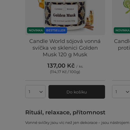
NOVINKA
BESTSELLER
NOVINKA
Candle World sójová vonná
Candl
svíčka ve sklenici Golden
prot
Musk 120 g Musk
137,00 Kč
/
ks.
(114,17 Kč / 100g
)
Do košíku
Množství produktů
Množst
Rituál, relaxace, přítomnost
Vonné svíčky jsou víc než jen dekorace – jsou nástrojem 