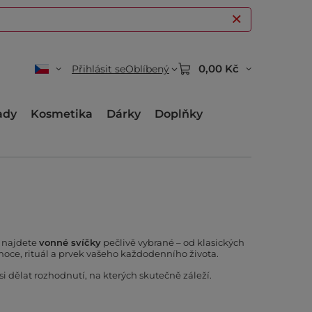
0,00 Kč
Přihlásit se
Oblíbený
ady
Kosmetika
Dárky
Doplňky
d najdete
vonné svíčky
pečlivě vybrané – od klasických
emoce, rituál a prvek vašeho každodenního života.
si dělat rozhodnutí, na kterých skutečně záleží.