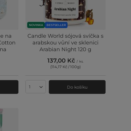
NOVINKA
BESTSELLER
ce na
Candle World sójová svíčka s
Cotton
arabskou vůní ve sklenici
lna
Arabian Night 120 g
137,00 Kč
/
ks.
(114,17 Kč / 100g
)
u
Do košíku
Množství produktů