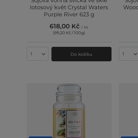
Sojová vonná svíčka ve skle
Sojo
lotosový květ Crystal Waters
Wood 
Purple River 623 g
618,00 Kč
/
ks.
(99,20 Kč / 100g
)
Do košíku
Množství produktů
Množst