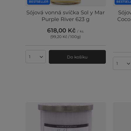
BESTSELLER
BESTSEL
Sójová vonná svíčka Sol y Mar
Sójo
Purple River 623 g
Coco
618,00 Kč
/
ks.
(99,20 Kč / 100g
)
Do košíku
Množství produktů
Množst