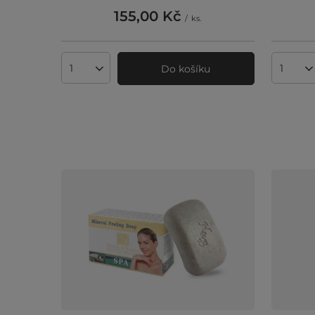
155,00 Kč
/
ks.
Do košíku
Množství produktů
Množst