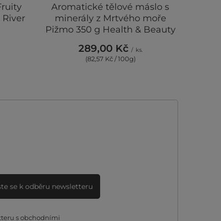
ruity
Aromatické tělové máslo s
 River
minerály z Mrtvého moře
Pižmo 350 g Health & Beauty
289,00 Kč
/
ks.
(82,57 Kč / 100g)
ste se k odběru newsletteru
tteru s obchodními