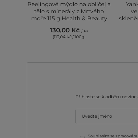
Peelingové mýdlo na obličej a
Yan
tělo s minerály z Mrtvého
ve
moře 115 g Health & Beauty
skleně
130,00 Kč
/
ks.
(113,04 Kč / 100g)
Přihlaste se k odběru novinek
Uveďte jméno
Souhlasím se zpracováním