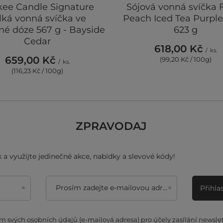
kee Candle Signature
Sójová vonná svíčka F
lká vonná svíčka ve
Peach Iced Tea Purple
né dóze 567 g - Bayside
623 g
Cedar
618,00 Kč
/
ks.
659,00 Kč
(99,20 Kč / 100g)
/
ks.
(116,23 Kč / 100g)
ZPRAVODAJ
 a využijte jedinečné akce, nabídky a slevové kódy!
Prosím zadejte e-mailovou adresu
Přihla
 svých osobních údajů (e-mailová adresa) pro účely zasílání newsle