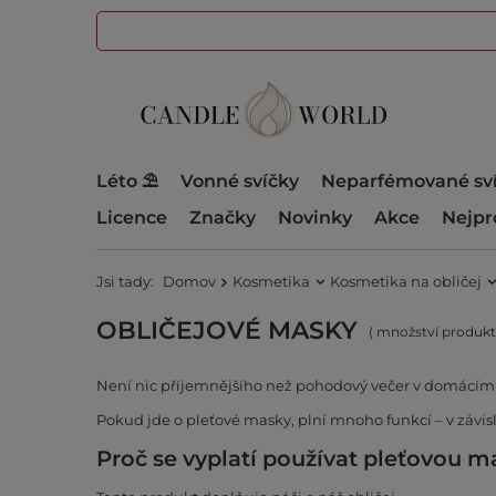
Léto ⛱️
Vonné svíčky
Neparfémované sv
Licence
Značky
Novinky
Akce
Nejpr
Jsi tady:
Domov
Kosmetika
Kosmetika na obličej
OBLIČEJOVÉ MASKY
( množství produk
Není nic příjemnějšího než pohodový večer v domácím SP
Pokud jde o pleťové masky, plní mnoho funkcí – v závisl
Proč se vyplatí používat pleťovou 