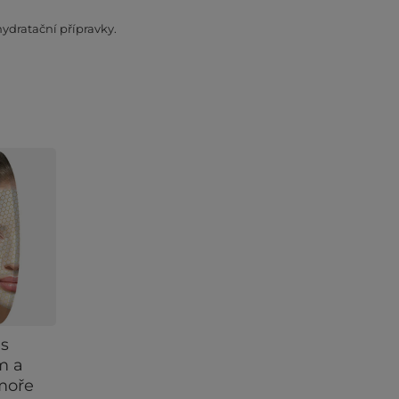
ydratační přípravky.
​s
m a
moře