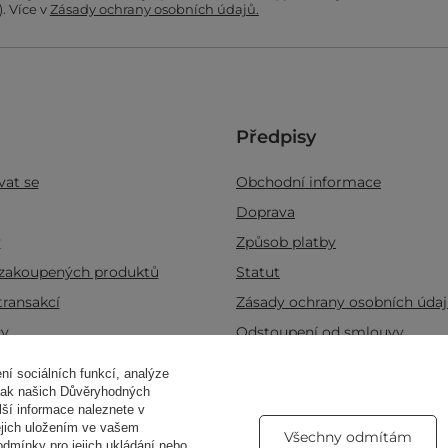
. Více v
Zásady ochrany osobních údajů.
Předpisy
vat se
Obchodní informace
Doprava
ý
Způsob platby
zakoupených produktů
Statut
transakcí
Zásady ochrany osobních úda
vy
Odstoupení od smlouvy
j
Spravovat soubory cookie
í sociálních funkcí, analýze
 tak našich Důvěryhodných
lší informace naleznete v
jejich uložením ve vašem
svíčky
Zkratkou
Všechny odmítám
odmínky pro jejich ukládání nebo