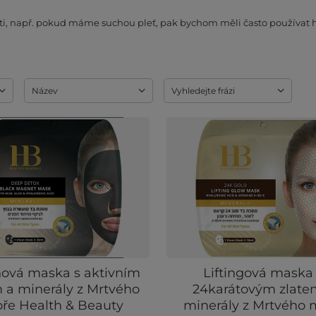
eti, např. pokud máme suchou pleť, pak bychom měli často používat h
Název
Vyhledejte frázi
ová maska ​​s aktivním
Liftingová maska ​
 a minerály z Mrtvého
24karátovým zlate
ře Health & Beauty
minerály z Mrtvého 