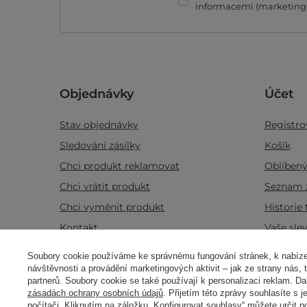
informacemi (marketing)
Objednávky
Účet
Stav objednávky
Registro
Sledování zásilky
Košík
Chci produkt reklamovat
Oblíben
Chci vrátit produkt
Seznam 
Chci vyměnit produkt
Historie 
Kontakt
Vaše sle
Zpravoda
Soubory cookie používáme ke správnému fungování stránek, k nabízen
návštěvnosti a provádění marketingových aktivit – jak ze strany nás,
partnerů. Soubory cookie se také používají k personalizaci reklam. Da
Real customers
reviews
zásadách ochrany osobních údajů
. Přijetím této zprávy souhlasíte s 
4.8
Informace o produktu
Vonné 
/ 5.0
počítači. Kliknutím na záložku „Konfigurovat souhlasy“ můžete určit p