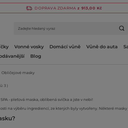
DOPRAVA ZDARMA
z 913,00 Kč
íčky
Vonné vosky
Domácí vůně
Vůně do auta
S
odávanější
Blog
Obličejové masky
tů:
3
)
A - pleťová maska, oblíbená svíčka a jste v nebi!
osti na výběru ingrediencí, ze kterých byly vytvořeny. Některé masky 
masku?