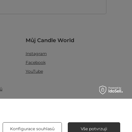
Můj Candle World
Instagram
Facebook
YouTube
jů
Blog
Konfigurace souhlasů
Vše potvrzuji