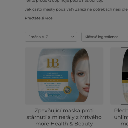
Tento produkt doplňuje péči o náš obličej.
Jak často masky používat? Záleží na potřebách naší pl
Přečtěte si více
Změnit řazení
Jméno A-Z
Klíčové ingredience
Zpevňující maska ​​proti
Plech
stárnutí s minerály z Mrtvého
uhlím
moře Health & Beauty
mo