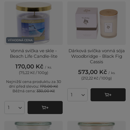
VÝHODNÁ CENA
Vonná svíčka ve skle -
Dárková svíčka vonná sója
Beach Life Candle-lite
Woodbridge - Black Fig
Cassis
170,00 Kč
/
ks.
573,00 Kč
(75,22 Kč / 100g
)
/
ks.
(212,22 Kč / 100g
)
Nejnižší cena produktu za 30
dní před slevou:
170,00 Kč
Běžná cena:
330,00 Kč
Množství produktů
Množství produktů