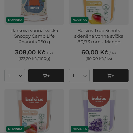
NOVINKA
NOVINKA
Dárková vonná svíčka
Bolsius True Scents
Snoopy Camp Life
skleněná vonná svíčka
Peanuts 250 g
80/73 mm - Mango
308,00 Kč
60,00 Kč
/
ks.
/
ks.
(123,20 Kč / 100g
)
(60,00 Kč / ks
)
Množství produktů
Množství produktů
NOVINKA
NOVINKA