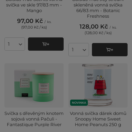
svíčka ve skle 97/83 mm -
skleněná vonná svíčka
Mango
66/83 mm - Botanic
Freshness
97,00 Kč
/
ks.
128,00 Kč
(97,00 Kč / ks
)
/
ks.
(128,00 Kč / ks
)
Množství produktů
Množství produktů
NOVINKA
Svíčka s dřevěným knotem
Vonná svíčka dárek domů
sojová vonná Pačuli -
Snoopy Home Sweet
Fantastique Purple River
Home Peanuts 250 g