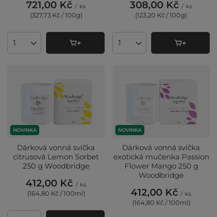
721,00 Kč
308,00 Kč
/
ks.
/
ks.
(327,73 Kč / 100g
)
(123,20 Kč / 100g
)
Množství produktů
Množství produktů
NOVINKA
NOVINKA
Dárková vonná svíčka
Dárková vonná svíčka
citrusová Lemon Sorbet
exotická mučenka Passion
250 g Woodbridge
Flower Mango 250 g
Woodbridge
412,00 Kč
/
ks.
412,00 Kč
(164,80 Kč / 100ml
)
/
ks.
(164,80 Kč / 100ml
)