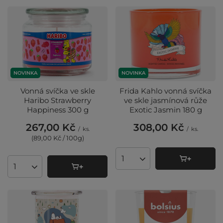
NOVINKA
NOVINKA
Vonná svíčka ve skle
Frida Kahlo vonná svíčka
Haribo Strawberry
ve skle jasmínová růže
Happiness 300 g
Exotic Jasmin 180 g
267,00 Kč
308,00 Kč
/
ks.
/
ks.
(89,00 Kč / 100g
)
Množství produktů
Množství produktů