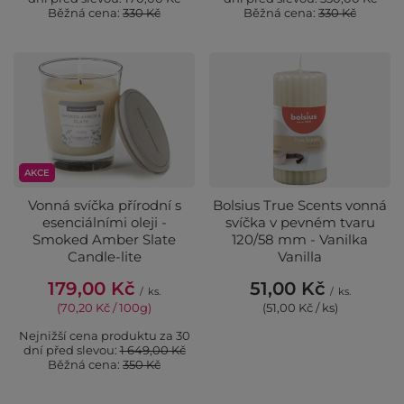
Běžná cena:
330 Kč
Běžná cena:
330 Kč
AKCE
Vonná svíčka přírodní s
Bolsius True Scents vonná
esenciálními oleji -
svíčka v pevném tvaru
Smoked Amber Slate
120/58 mm - Vanilka
Candle-lite
Vanilla
179,00 Kč
51,00 Kč
/
ks.
/
ks.
(70,20 Kč / 100g)
(51,00 Kč / ks)
Nejnižší cena produktu za 30
dní před slevou:
1 649,00 Kč
Běžná cena:
350 Kč