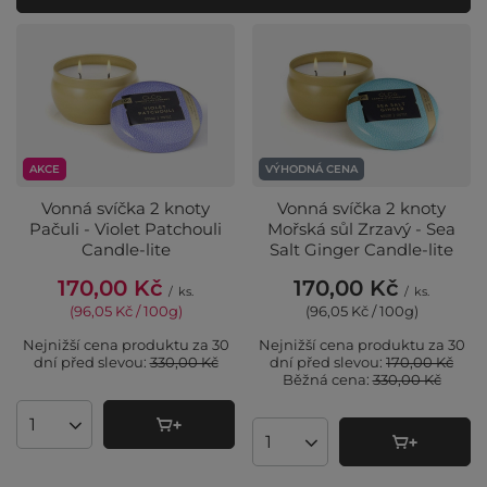
AKCE
VÝHODNÁ CENA
Vonná svíčka 2 knoty
Vonná svíčka 2 knoty
Pačuli - Violet Patchouli
Mořská sůl Zrzavý - Sea
Candle-lite
Salt Ginger Candle-lite
170,00 Kč
170,00 Kč
/
ks.
/
ks.
(96,05 Kč / 100g
)
(96,05 Kč / 100g
)
Nejnižší cena produktu za 30
Nejnižší cena produktu za 30
dní před slevou:
330,00 Kč
dní před slevou:
170,00 Kč
Běžná cena:
330,00 Kč
Množství produktů
Množství produktů