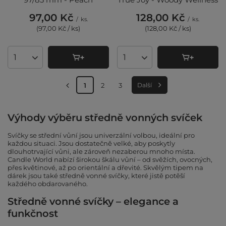
97,00 Kč
128,00 Kč
/
ks.
/
ks.
(97,00 Kč / ks
)
(128,00 Kč / ks
)
Množství produktů
Množství produktů
1
2
3
Další
Výhody výběru středně vonných svíček
Svíčky se střední vůní jsou univerzální volbou, ideální pro
každou situaci. Jsou dostatečně velké, aby poskytly
dlouhotrvající vůni, ale zároveň nezaberou mnoho místa.
Candle World nabízí širokou škálu vůní – od svěžích, ovocných,
přes květinové, až po orientální a dřevité. Skvělým tipem na
dárek jsou také středně vonné svíčky, které jistě potěší
každého obdarovaného.
Středně vonné svíčky – elegance a
funkčnost