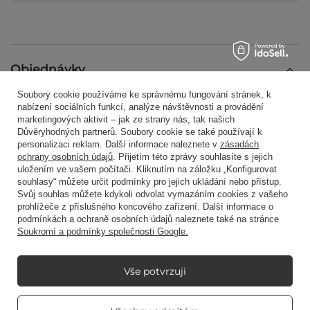
Objednávky
Soubory cookie používáme ke správnému fungování stránek, k
Stav objednávky
nabízení sociálních funkcí, analýze návštěvnosti a provádění
marketingových aktivit – jak ze strany nás, tak našich
Sledování zásilky
Důvěryhodných partnerů. Soubory cookie se také používají k
personalizaci reklam. Další informace naleznete v
zásadách
Chci produkt reklamovat
ochrany osobních údajů
. Přijetím této zprávy souhlasíte s jejich
uložením ve vašem počítači. Kliknutím na záložku „Konfigurovat
Chci vrátit produkt
souhlasy“ můžete určit podmínky pro jejich ukládání nebo přístup.
Chci vyměnit produkt
Svůj souhlas můžete kdykoli odvolat vymazáním cookies z vašeho
prohlížeče z příslušného koncového zařízení. Další informace o
Kontakt
podmínkách a ochraně osobních údajů naleznete také na stránce
Soukromí a podmínky společnosti Google.
Účet
Vše potvrzuji
Real customers