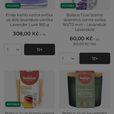
NOVINKA
NOVINKA
Frida Kahlo vonná svíčka
Bolsius True Scents
ve skle levandule vanilka
skleněná vonná svíčka
Lavender Luxe 180 g
80/73 mm - Levandule
Levandule
308,00 Kč
/
ks.
60,00 Kč
/
ks.
(60,00 Kč / ks
)
Množství produktů
Množství produktů
NOVINKA
Bolsius True Scents vonná
Bolsius True Joy střední