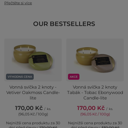
Přečtěte si více
OUR BESTSELLERS
VÝHODNÁ CENA
AKCE
Vonná svíčka 2 knoty -
Vonná svíčka 2 knoty
Vetiver Oakmoss Candle-
Tabák - Tobac Ebonywood
lite
Candle-lite
170,00 Kč
170,00 Kč
/
ks.
/
ks.
(96,05 Kč / 100g)
(96,05 Kč / 100g)
Nejnižší cena produktu za 30
Nejnižší cena produktu za 30
dní před slevou:
170,00 Kč
dní před slevou:
330,00 Kč