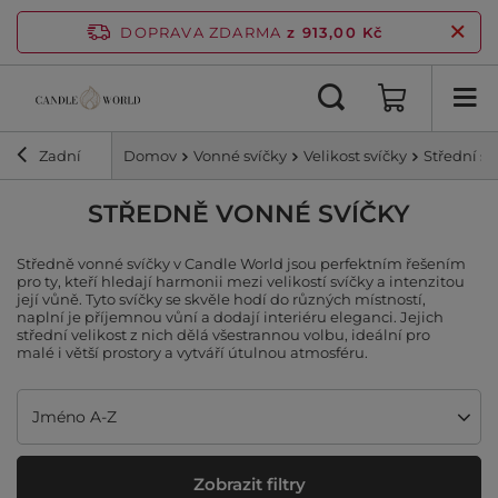
DOPRAVA ZDARMA
z 913,00 Kč
Zadní
Domov
Vonné svíčky
Velikost svíčky
Střední sv
STŘEDNĚ VONNÉ SVÍČKY
Středně vonné svíčky v Candle World jsou perfektním řešením
pro ty, kteří hledají harmonii mezi velikostí svíčky a intenzitou
její vůně. Tyto svíčky se skvěle hodí do různých místností,
naplní je příjemnou vůní a dodají interiéru eleganci. Jejich
střední velikost z nich dělá všestrannou volbu, ideální pro
malé i větší prostory a vytváří útulnou atmosféru.
Změnit řazení
Jméno A-Z
Zobrazit filtry