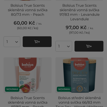
Bolsius True Scents
Bolsius True Scents
skleněná vonná svíčka
skleněná vonná svíčka
80/73 mm - Peach
97/83 mm - Levandule
Levandule
60,00 Kč
/
ks.
97,00 Kč
(60,00 Kč / ks
)
/
ks.
(97,00 Kč / ks
)
Množství produktů
Množství produktů
NOVINKA
NOVINKA
Bolsius True Scents
Bolsius střední skleněná
skleněná vonná svíčka
vonná svíčka 66/83 mm
97/83 mm - Peach
True Joy - Woody Wellness