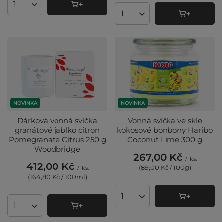
Množství produktů
Množství produktů
NOVINKA
NOVINKA
Dárková vonná svíčka
Vonná svíčka ve skle
granátové jablko citron
kokosové bonbony Haribo
Pomegranate Citrus 250 g
Coconut Lime 300 g
Woodbridge
267,00 Kč
/
ks.
412,00 Kč
(89,00 Kč / 100g
)
/
ks.
(164,80 Kč / 100ml
)
Množství produktů
Množství produktů