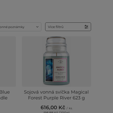
Více filtrů
onné poznámky
 Blue
Sojová vonná svíčka Magical
ndle
Forest Purple River 623 g
616,00 Kč
/
ks.
(98,88 Kč / 100g
)