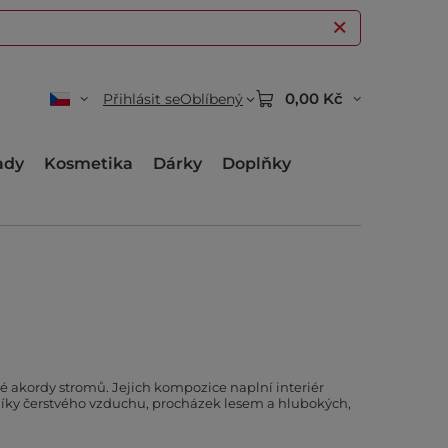
0,00 Kč
Přihlásit se
Oblíbený
ady
Kosmetika
Dárky
Doplňky
né akordy stromů. Jejich kompozice naplní interiér
ovníky čerstvého vzduchu, procházek lesem a hlubokých,