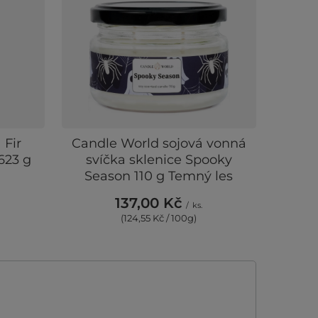
 Fir
Candle World sojová vonná
623 g
svíčka sklenice Spooky
Season 110 g Temný les
137,00 Kč
/
ks.
(124,55 Kč / 100g)