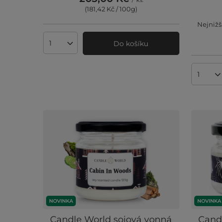
/
ks.
(181,42 Kč / 100g
)
Nejnižš
Do košíku
Množství produktů
Množst
NOVINKA
NOVINKA
Candle World sojová vonná
Cand