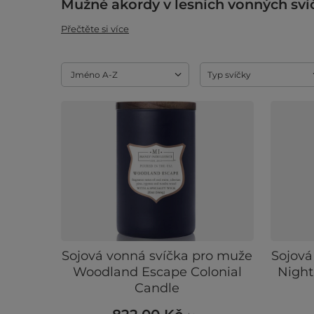
Mužné akordy v lesních vonných sví
Přečtěte si více
Změnit řazení
Jméno A-Z
Typ svíčky
Sojová vonná svíčka pro muže
Sojová
Woodland Escape Colonial
Night
Candle