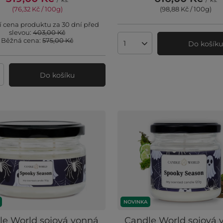
/
ks.
/
ks.
(76,32 Kč / 100g
)
(98,88 Kč / 100g
)
í cena produktu za 30 dní před
slevou:
403,00 Kč
Běžná cena:
575,00 Kč
Do košík
Množství produktů
Do košíku
ví produktů
NOVINKA
le World sojová vonná
Candle World sojová 