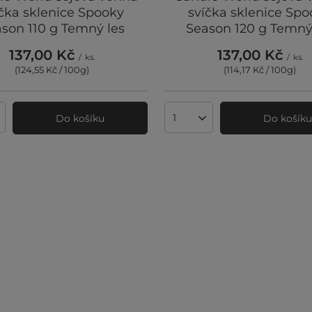
čka sklenice Spooky
svíčka sklenice Sp
son 110 g Temný les
Season 120 g Temný
137,00 Kč
137,00 Kč
/
ks.
/
ks.
(124,55 Kč / 100g
)
(114,17 Kč / 100g
)
Do košíku
Do košík
ví produktů
Množství produktů