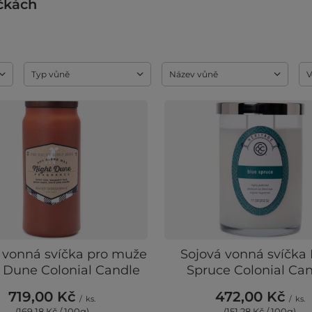
čkách
Typ vůně
Název vůně
V
 vonná svíčka pro muže
Sojová vonná svíčka
 Dune Colonial Candle
Spruce Colonial Ca
719,00 Kč
472,00 Kč
/
ks.
/
ks.
(169,18 Kč / 100g
)
(151,28 Kč / 100g
)