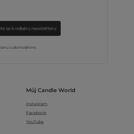
ste se k odběru newsletteru
tteru s obchodními
Můj Candle World
Instagram
Facebook
YouTube