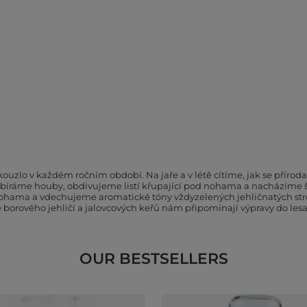
ouzlo v každém ročním období. Na jaře a v létě cítíme, jak se příroda
sbíráme houby, obdivujeme listí křupající pod nohama a nacházíme šiš
d nohama a vdechujeme aromatické tóny vždyzelených jehličnatých stro
ně borového jehličí a jalovcových keřů nám připomínají výpravy do le
OUR BESTSELLERS