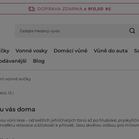
DOPRAVA ZDARMA
z 910,00 Kč
íčky
Vonné vosky
Domácí vůně
Vůně do auta
S
odávanější
Blog
ní vonné svíčky
uktů:
13
)
y u vás doma
ou vůní lesa – od svěžích jehličnatých tónů až po hluboké, pryskyřič
tmosféru relaxace a blízkosti k přírodě. Jsou skvělou volbou pro mil