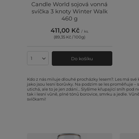
Candle World sojová vonná
svíčka 3 knoty Winter Walk
460 g
411,00 Kč
/
ks.
(89,35 Kč / 100g
)
Do košíku
Množství produktů
Kdo z nás miluje dlouhé procházky lesem?. Les má své k
jako jsou lesní borůvky. Na podzim se les proměňuje – 
utichá, ale to je jen zdání… Slyšíme křupající sníh po
tak i lesní vůně, plné tónů borovice, smrku a jedle. Vů
svíčkami!