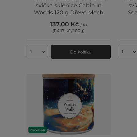
svíčka sklenice Cabin In
sví
Woods 120 g Dřevo Mech
Sea
137,00 Kč
/
ks.
(114,17 Kč / 100g
)
Do košíku
Množství produktů
Množst
NOVINKA