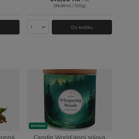
/
ks.
(98,88 Kč / 100g
)
u
Do košíku
Množství produktů
NOVINKA
vonná
Candle World lesní sójová