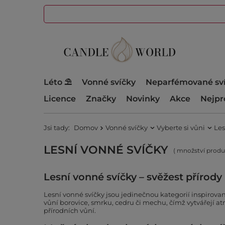
Léto ⛱️
Vonné svíčky
Neparfémované sv
Licence
Značky
Novinky
Akce
Nejpr
Jsi tady:
Domov
Vonné svíčky
Vyberte si vůni
Les
LESNÍ VONNÉ SVÍČKY
( množství prod
Lesní vonné svíčky – svěžest přírod
Lesní vonné svíčky jsou jedinečnou kategorií inspirovan
vůní borovice, smrku, cedru či mechu, čímž vytvářejí a
přírodních vůní.