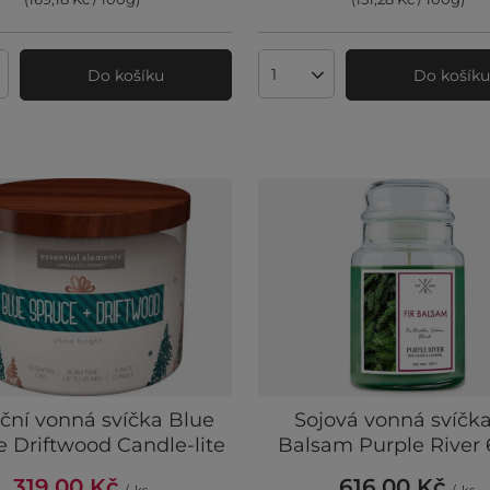
Do košíku
Do košík
ví produktů
Množství produktů
ční vonná svíčka Blue
Sojová vonná svíčka
 Driftwood Candle-lite
Balsam Purple River 
319,00 Kč
616,00 Kč