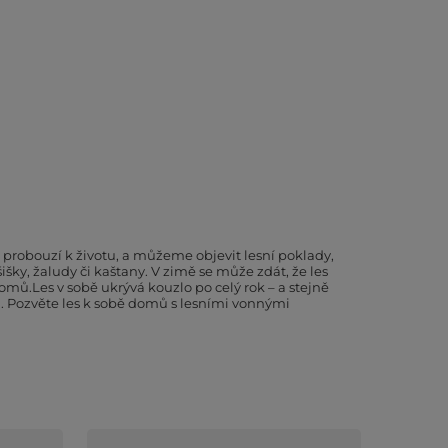
 probouzí k životu, a můžeme objevit lesní poklady,
ky, žaludy či kaštany. V zimě se může zdát, že les
mů.Les v sobě ukrývá kouzlo po celý rok – a stejně
sa. Pozvěte les k sobě domů s lesními vonnými