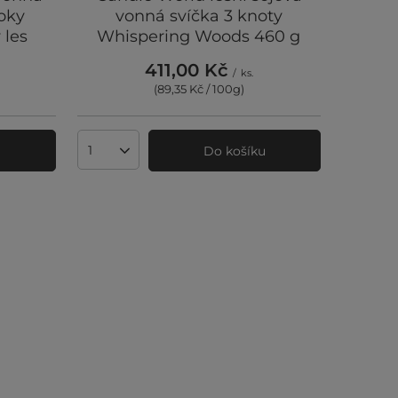
ooky
vonná svíčka 3 knoty
 les
Whispering Woods 460 g
411,00 Kč
/
ks.
(89,35 Kč / 100g
)
u
Do košíku
Množství produktů