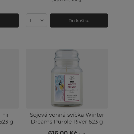
u
Do košíku
Množství produktů
 Fir
Sojová vonná svíčka Winter
623 g
Dreams Purple River 623 g
616,00 Kč