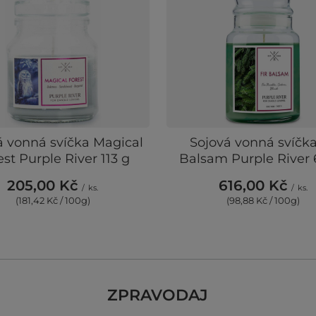
á vonná svíčka Magical
Sojová vonná svíčka
est Purple River 113 g
Balsam Purple River 
205,00 Kč
616,00 Kč
/
ks.
/
ks.
(181,42 Kč / 100g)
(98,88 Kč / 100g)
ZPRAVODAJ