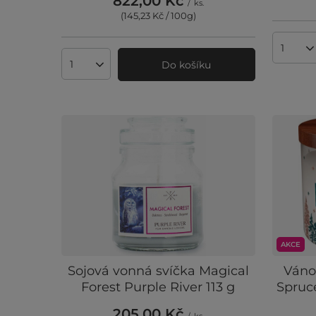
822,00 Kč
/
ks.
(145,23 Kč / 100g
)
Množst
Do košíku
Množství produktů
AKCE
Sojová vonná svíčka Magical
Váno
Forest Purple River 113 g
Spruce
205,00 Kč