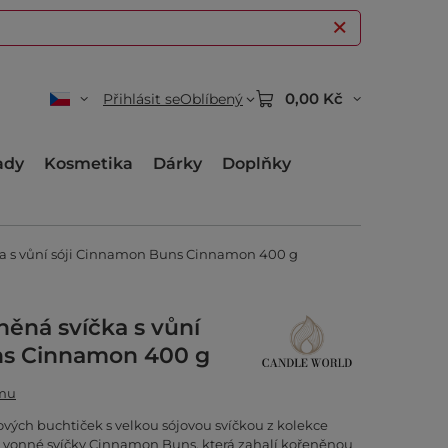
0,00 Kč
Přihlásit se
Oblíbený
ady
Kosmetika
Dárky
Doplňky
ka s vůní sóji Cinnamon Buns Cinnamon 400 g
něná svíčka s vůní
ns Cinnamon 400 g
amu
vých buchtiček s velkou sójovou svíčkou z kolekce
 vonné svíčky Cinnamon Buns, která zahalí kořeněnou