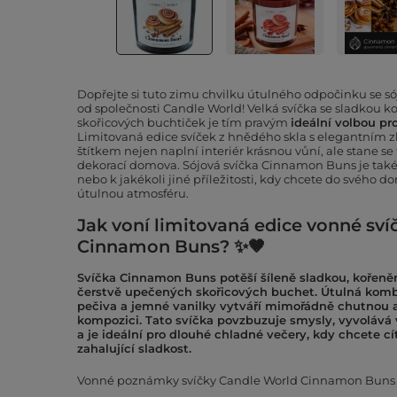
Dopřejte si tuto zimu chvilku útulného odpočinku se 
od společnosti Candle World! Velká svíčka se sladkou
skořicových buchtiček je tím pravým
ideální volbou pr
Limitovaná edice svíček z hnědého skla s elegantním 
štítkem nejen naplní interiér krásnou vůní, ale stane se
dekorací domova. Sójová svíčka Cinnamon Buns je ta
nebo k jakékoli jiné příležitosti, kdy chcete do svého d
útulnou atmosféru.
Jak voní limitovaná edice vonné sv
Cinnamon Buns? ✨🤎
Svíčka Cinnamon Buns potěší šíleně sladkou, kořeněn
čerstvě upečených skořicových buchet. Útulná komb
pečiva a jemné vanilky vytváří mimořádně chutnou a
kompozici. Tato svíčka povzbuzuje smysly, vyvoláv
a je ideální pro dlouhé chladné večery, kdy chcete cít
zahalující sladkost.
Vonné poznámky svíčky Candle World Cinnamon Buns 