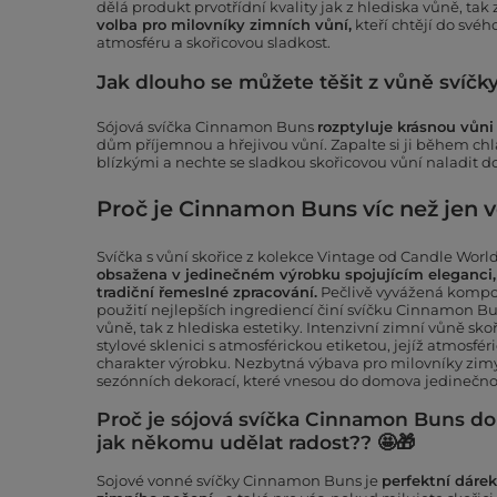
dělá produkt prvotřídní kvality jak z hlediska vůně, tak 
volba pro milovníky zimních vůní,
kteří chtějí do své
atmosféru a skořicovou sladkost.
Jak dlouho se můžete těšit z vůně svíč
Sójová svíčka Cinnamon Buns
rozptyluje krásnou vůni
dům příjemnou a hřejivou vůní. Zapalte si ji během ch
blízkými a nechte se sladkou skořicovou vůní naladit d
Proč je Cinnamon Buns víc než jen 
Svíčka s vůní skořice z kolekce Vintage od Candle Worl
obsažena v jedinečném výrobku spojujícím eleganci, 
tradiční řemeslné zpracování.
Pečlivě vyvážená kompoz
použití nejlepších ingrediencí činí svíčku Cinnamon Bu
vůně, tak z hlediska estetiky. Intenzivní zimní vůně sk
stylové sklenici s atmosférickou etiketou, jejíž atmosfé
charakter výrobku. Nezbytná výbava pro milovníky zimy,
sezónních dekorací, které vnesou do domova jedinečno
Proč je sójová svíčka Cinnamon Buns 
jak někomu udělat radost??
🤩
🎁
Sojové vonné svíčky Cinnamon Buns je
perfektní dáre