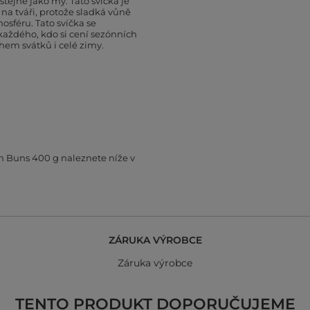
stejně jako my. Tato svíčka je
a tváři, protože sladká vůně
osféru. Tato svíčka se
každého, kdo si cení sezónních
em svátků i celé zimy.
n Buns 400 g naleznete níže v
ZÁRUKA VÝROBCE
Záruka výrobce
TENTO PRODUKT DOPORUČUJEME