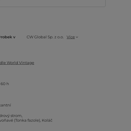
ýrobek v
CW Global Sp. z o.o.
Více
ndle World Vintage
 60 h
kantní
drový strom
voňavé (Tonka fazole)
Koláč