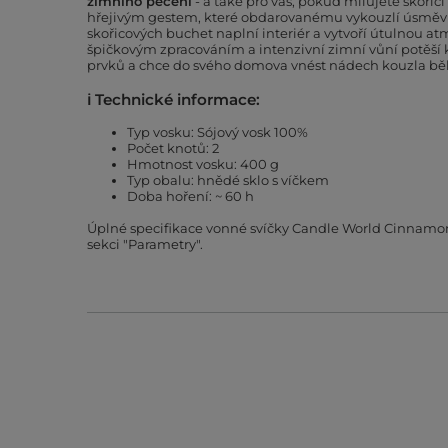
zimního pečení
- a také pro vás, pokud milujete skořici 
hřejivým gestem, které obdarovanému vykouzlí úsměv n
skořicových buchet naplní interiér a vytvoří útulnou atm
špičkovým zpracováním a intenzivní zimní vůní potěší 
prvků a chce do svého domova vnést nádech kouzla běh
ℹ️ Technické informace:
Typ vosku: Sójový vosk 100%
Počet knotů: 2
Hmotnost vosku: 400 g
Typ obalu: hnědé sklo s víčkem
Doba hoření: ~ 60 h
Úplné specifikace vonné svíčky Candle World Cinnamo
sekci "Parametry".