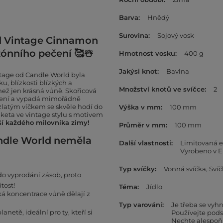
Barva
Hnědý
Surovina
Sojový vosk
ld Vintage Cinnamon
zónního pečení 🥰☃️
Hmotnost vosku
400 g
Jakýsi knot
Bavlna
tage od Candle World byla
u, blízkosti blízkých a
Množství knotů ve svíčce
2
 než jen krásná vůně. Skořicová
lení a vypadá mimořádně
 zlatým víčkem se skvěle hodí do
Výška v mm
100 mm
iketa ve vintage stylu s motivem
ší každého milovníka zimy!
Průměr v mm
100 mm
ndle World neměla
Další vlastnosti
Limitovaná e
Vyrobeno v 
Typ svíčky
Vonná svíčka
Svíč
 do vyprodání zásob, proto
tost!
Téma
Jídlo
ká koncentrace vůně dělají z
Typ varování
Je třeba se vy
lanetě, ideální pro ty, kteří si
Používejte pods
Nechte alespoň