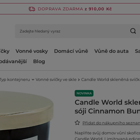
DOPRAVA ZDARMA
z 910,00 Kč
íčky
Vonné vosky
Domácí vůně
Vůně do auta
S
odávanější
Blog
Typ kontejneru
Vonné svíčky ve skle
Candle World skleněná svíč
NOVINKA
Candle World skle
sóji Cinnamon Bu
Přidat do nákupního sezn
Naplňte svůj domov vůní skořico
Candle World. Limitovaná edice