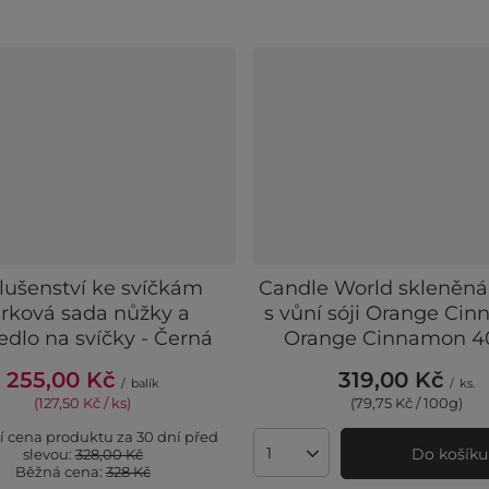
slušenství ke svíčkám
Candle World skleněná
rková sada nůžky a
s vůní sóji Orange Ci
edlo na svíčky - Černá
Orange Cinnamon 4
255,00 Kč
319,00 Kč
/
balík
/
ks.
(127,50 Kč / ks)
(79,75 Kč / 100g)
í cena produktu za 30 dní před
Do košíku
slevou:
328,00 Kč
Množství produktů
Běžná cena:
328 Kč