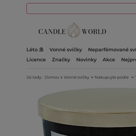
Léto ⛱️
Vonné svíčky
Neparfémované sv
Licence
Značky
Novinky
Akce
Nejpr
Jsi tady:
Domov
Vonné svíčky
Nakupujte podle