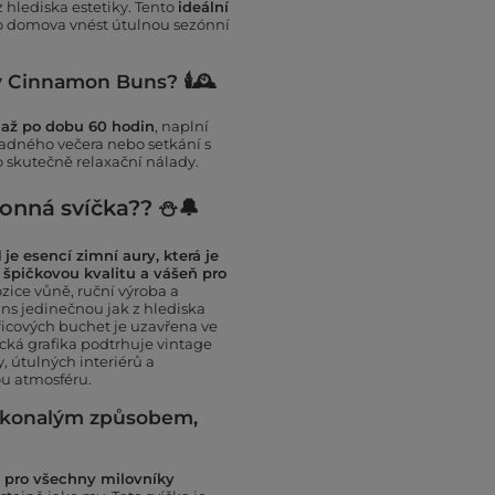
z hlediska estetiky. Tento
ideální
ho domova vnést útulnou sezónní
ky Cinnamon Buns? 🕯🕰
 až po dobu 60 hodin
, naplní
ladného večera nebo setkání s
o skutečně relaxační nálady.
vonná svíčka?? ⛄🔔
d
je esencí zimní aury, která je
špičkovou kvalitu a vášeň pro
ice vůně, ruční výroba a
ns jedinečnou jak z hlediska
ořicových buchet je uzavřena ve
rická grafika podtrhuje vintage
 útulných interiérů a
u atmosféru.
dokonalým způsobem,
k pro všechny milovníky