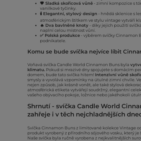
🤎
Sladká skořicová vůně
- zimní kompozice s tó
vanilkové tyčinky.
🕯️ Elegantní, stylový design
- hnědá sklenice s l
atmosférickým štítkem ve stylu vintage vytváří kl
🔥 Dva bavlněné knoty
- díky jejich použití sví
naplní celou místnost vůní.
✅ Polská produkce
- výběrem svíčky Cinnamon B
podnikatele.
Komu se bude svíčka nejvíce líbit Cin
Voňavá svíčka Candle World Cinnamon Buns byla
vytv
klimatu.
Pokud si mrazivé dny spojujete s domácím peči
domem, bude tato svíčka hitem!
Intenzivní vůně skoř
smysly a vyvolává vzpomínky na útulné zimní chvíle. Vel
nejen způsob, jak krásně vonět, ale také stylová dekorace
atmosférická etiketa vytvářejí soudržný, elegantní cele
vašeho obývacího pokoje, ložnice nebo jakéhokoli útul
Shrnutí - svíčka Candle World Cinna
zahřeje i v těch nejchladnějších dnec
Svíčka Cinnamon Buns z limitované kolekce Vintage od
produkt vyrobený z přírodního sójového vosku, který je 
Naše svíčka byla ručně vyrobena z nejkvalitnějších surov