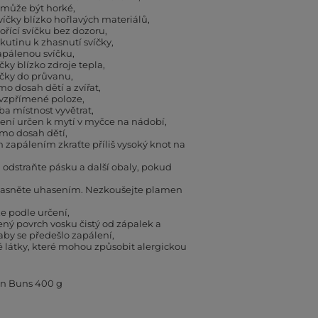
 může být horké
íčky blízko hořlavých materiálů
řící svíčku bez dozoru
kutinu k zhasnutí svíčky
apálenou svíčku
čky blízko zdroje tepla
íčky do průvanu
mo dosah dětí a zvířat
 vzpřímené poloze
eba místnost vyvětrat
ení určen k mytí v myčce na nádobí
mo dosah dětí
zapálením zkraťte příliš vysoký knot na
odstraňte pásku a další obaly, pokud
asněte uhasením. Nezkoušejte plamen
e podle určení
ený povrch vosku čistý od zápalek a
 aby se předešlo zapálení
látky, které mohou způsobit alergickou
n Buns 400 g