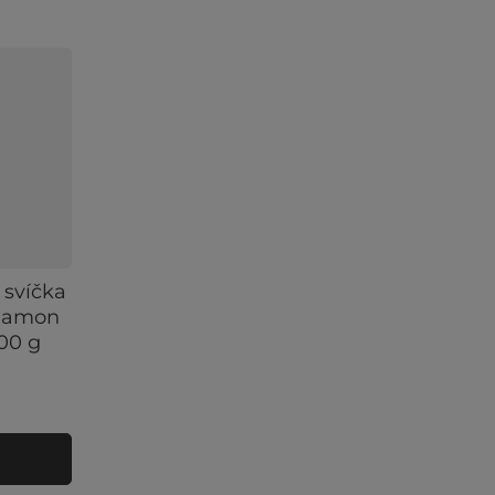
 svíčka
nnamon
00 g