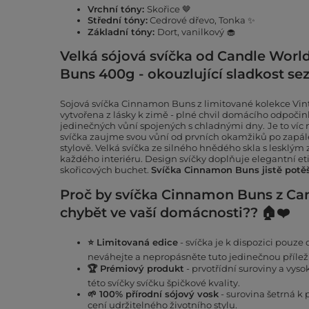
Vrchní tóny:
Skořice 🤎
Střední tóny:
Cedrové dřevo, Tonka ✨
Základní tóny:
Dort, vanilkový 🧁
Velká sójová svíčka od Candle Wor
Buns 400g - okouzlující sladkost se
Sojová svíčka Cinnamon Buns z limitované kolekce Vin
vytvořena z lásky k zimě - plné chvil domácího odpočink
jedinečných vůní spojených s chladnými dny.
Je to víc
svíčka zaujme svou vůní od prvních okamžiků po zapá
stylově. Velká svíčka ze silného hnědého skla s lesklým
každého interiéru. Design svíčky doplňuje elegantní et
skořicových buchet.
Svíčka Cinnamon Buns jistě potě
Proč by svíčka Cinnamon Buns z Ca
chybět ve vaší domácnosti?? 🏠❤️
⭐ Limitovaná edice
- svíčka je k dispozici pouze
neváhejte a nepropásněte tuto jedinečnou příleži
🏆 Prémiový produkt
- prvotřídní suroviny a vyso
této svíčky svíčku špičkové kvality.
🌱 100% přírodní sójový vosk
- surovina šetrná k p
cení udržitelného životního stylu.