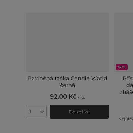
AKCE
Bavlněná taška Candle World
Pří
černá
dá
zháš
92,00 Kč
/
ks.
Do košíku
Množství produktů
Nejnižš