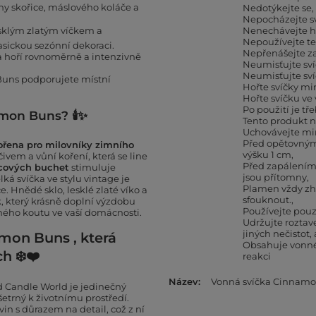
ny skořice, máslového koláče a
Nedotýkejte se,
Nepocházejte sv
esklým zlatým víčkem a
Nenechávejte ho
Nepoužívejte te
asickou sezónní dekoraci.
Nepřenášejte z
čka hoří rovnoměrně a intenzivně
Neumisťujte sví
Neumisťujte sv
uns podporujete místní
Hořte svíčky mi
Hořte svíčku ve
Po použití je tř
namon Buns?
🕯️
✨
Tento produkt n
Uchovávejte mi
Před opětovným 
ořena pro milovníky zimního
výšku 1 cm
vem a vůní koření, která se line
Před zapálením 
icových buchet
stimuluje
jsou přítomny
ká svíčka ve stylu vintage je
Plamen vždy zh
. Hnědé sklo, lesklé zlaté víko a
sfouknout.
k, který krásně doplní výzdobu
Používejte pouz
ného koutu ve vaší domácnosti.
Udržujte roztav
jiných nečistot,
mon Buns , která
Obsahuje vonné 
h ❄️❤️
reakci
Název
Vonná svíčka Cinnamo
 Candle World je jedinečný
šetrný k životnímu prostředí.
in s důrazem na detail, což z ní