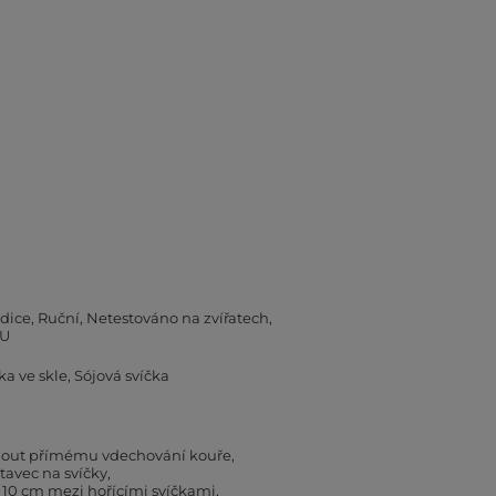
dice
Ruční
Netestováno na zvířatech
EU
ka ve skle
Sójová svíčka
hnout přímému vdechování kouře
tavec na svíčky
 10 cm mezi hořícími svíčkami