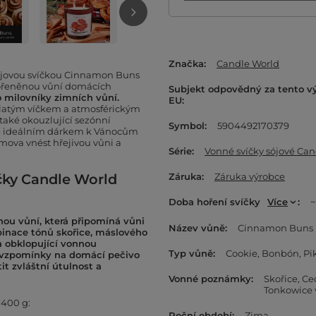
Značka
Candle World
sójovou svíčkou Cinnamon Buns
 kořeněnou vůní domácích
Subjekt odpovědný za tento v
o milovníky zimních vůní.
EU
zlatým víčkem a atmosférickým
 také okouzlující sezónní
Symbol
5904492170379
ké ideálním dárkem k Vánocům
omova vnést hřejivou vůni a
Série
Vonné svíčky sójové Ca
íčky Candle World
Záruka
Záruka výrobce
Doba hoření svíčky
Více
~
ou vůní, která připomíná vůni
Název vůně
Cinnamon Buns
inace tónů skořice, máslového
 obklopující vonnou
Typ vůně
Cookie
Bonbón
Pi
á vzpomínky na domácí pečivo
it zvláštní útulnost a
Vonné poznámky
Skořice
Ce
Tonkowice 
400 g:
Roční období
Zima